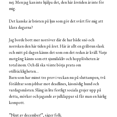
nej. Men jag kan inte hjälpa det, den här årstiden är inte för
mig.
Det kanske är bristen på ljus som gör det svårt för mig att
klara dagarna?
Jag borde bott mer norröver där de har både snö och
norrsken den här tiden på året. Här är allt en gråbrun slask
och mitt på dagen känns det som om det redan är kväll. Varje
motgång känns som ett sjumilakliv och hopplösheten är
total inom. Och då ska vi inte börja prata om
otillräckligheten…
Barn som har minst tre prov i veckan nu på sluttampen, två
föräldrar som jobbar mot deadlines, kissnödig hund och
vardagsmåsten. Släng in lite festligt sociala grejer upp på
detta, mörker och jagande av julklappar så får man en härlig
kompott.
”Njut av december!”, säger folk.