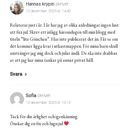
Hannas krypin
skriver:
13 december, 2025 kl. 14:42
Relaterar just i år. I år har jag av olika anledningar ingen lust
att fira jul. Skrev ett inlägg häromdagen till min blogg med
titeln ”lite Grinchen”. Har inte publicerat det än. Får se om
det kommer ligga kvar i utkastmappen. För mina barn skull
anstränger jag mig dock och jular ändå. De ska inte drabbas
av att jag har mina tankar på annat privat håll.
Svara
Sofia
skriver:
13 december, 2025 kl. 13:13
Tack för din ärlighet och igenkänning.
Önskar dig en fin och lugn jul