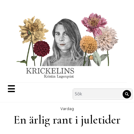
Skip
to
content
☰
Search
Sö
for:
Vardag
En ärlig rant i juletider