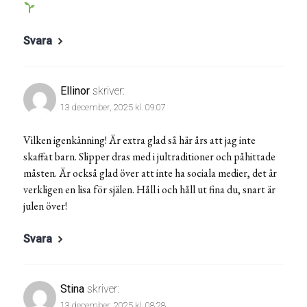
Svara
Ellinor
skriver:
13 december, 2025 kl. 09:07
Vilken igenkänning! Är extra glad så här års att jag inte
skaffat barn. Slipper dras med i jultraditioner och påhittade
måsten. Är också glad över att inte ha sociala medier, det är
verkligen en lisa för själen. Håll i och håll ut fina du, snart är
julen över!
Svara
Stina
skriver:
13 december, 2025 kl. 08:28