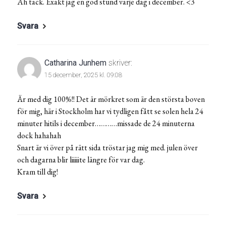
Åh tack. Exakt jag en god stund varje dag i december. <3
Svara
Catharina Junhem
skriver:
15 december, 2025 kl. 09:08
Är med dig 100%!! Det är mörkret som är den största boven
för mig, här i Stockholm har vi tydligen fått se solen hela 24
minuter hitils i december…………missade de 24 minuterna
dock hahahah
Snart är vi över på rätt sida tröstar jag mig med. julen över
och dagarna blir liiiiite längre för var dag.
Kram till dig!
Svara