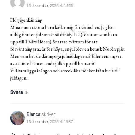
15 december, 2025 kl. 14:55
Hög igenkänning.
Mina numer stora barn kallar mig för Grinchen. Jag har
aldrig firat en jul som är så där idyllisk (förutom som barn
upp till 10-års åldern). Snarare tvärtom för att
förväntningarna är för höga, en jul blev en hemsk Norén pjäs.
Men vem har de där mysiga julmiddagarna? Eller vem myser
av att inte hitta en enda julklapp till brorsan?
Vill bara ligga i sängen och streck-läsa böcker från lucia till
juldagen.
Svara
Bianca
skriver:
15 december, 2025 kl. 13:37