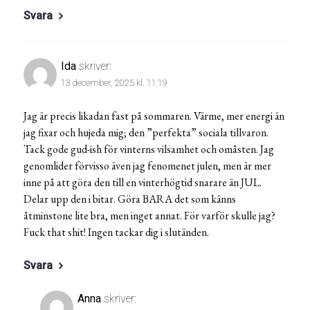
Svara
Ida
skriver:
13 december, 2025 kl. 11:19
Jag är precis likadan fast på sommaren. Värme, mer energi än
jag fixar och hujeda mig; den ”perfekta” sociala tillvaron.
Tack gode gud-ish för vinterns vilsamhet och omåsten. Jag
genomlider förvisso även jag fenomenet julen, men är mer
inne på att göra den till en vinterhögtid snarare än JUL.
Delar upp den i bitar. Göra BARA det som känns
åtminstone lite bra, men inget annat. För varför skulle jag?
Fuck that shit! Ingen tackar dig i slutänden.
Svara
Anna
skriver: