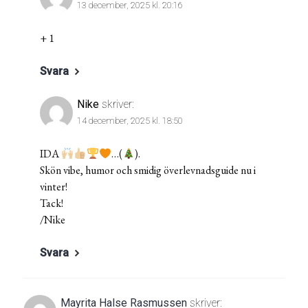
13 december, 2025 kl. 20:16
+ 1
Svara
Nike
skriver:
14 december, 2025 kl. 18:50
IDA
…(
).
Skön vibe, humor och smidig överlevnadsguide nu i
vinter!
Tack!
/Nike
Svara
Mayrita Halse Rasmussen
skriver: