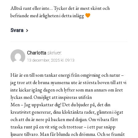
Alltså rant eller inte… Tycker det är mest skönt och
befriande med ärligheten i detta inlägg
Svara
Charlotta
skriver:
13 december, 2025 kl. 09:13
Här är en till som tankar energi från omgivning och natur –
jag tror att de bruna nyanserna ute är största boven till att vi
inte kickar igång dagen och lyfter som man annars om året
lyckas med. Omöjligt att inspireras utifrån
Men – Jag uppskattar dig! Det du bjuder på, det din
kreativitet genererar, dina kloktänkta rader, glimten i ögat
och att du är nere på backen med dojjan. Om vi bara fått
traska runt på en vit stig och trottoar – i ett par snäpp
ljusare tillvaro. Man får blunda och drömma. Och se framåt