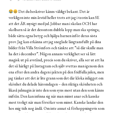
Det du beskriver känns väldigt bekant. Det är
verkligen inte min årstid heller trots att jag i teorin kan SE
att det ÄR mysigt med jul. Jobbar man i skolan OCH har
skolbarn så är det dessutom dubbla lopp man ska springa;
både sätta egna betyg och hjälpa barnen inför deras sista
prov. Jag kan erkänna att jag sneglade längtansfullt på dina
bilder från Villa Strömfors och tänkte att ”så där skulle man
ha det i december”. Någon annans verklighet ser så lätt
magisk ut på avstånd, precis som du skriver, alla ser ut att ha
det så härligt på Instagram och själv svettas man igenom den
ena efter den andra dagen i jakten på den fridfulla julen, men
jag tänker att det är lite grann som det där kloka inlägget om
skönhet du delade häromdagen – den riktiga skönheten och
likaså julmagin är inte den som syns mest utan den som känns
inifrån. Den kan infinna sig när man minst anar och kanske
mest troligt när man försöker som minst. Kanske landar den
hos mig tids nog ändå. Om inte annat så förhoppningsvis som