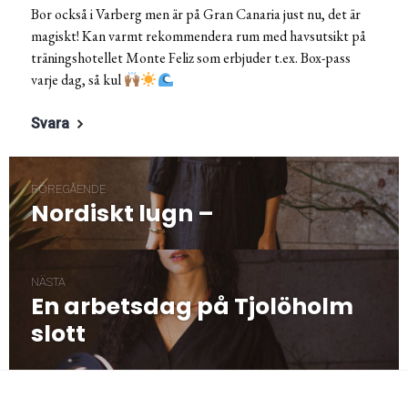
Bor också i Varberg men är på Gran Canaria just nu, det är
magiskt! Kan varmt rekommendera rum med havsutsikt på
träningshotellet Monte Feliz som erbjuder t.ex. Box-pass
varje dag, så kul
Svara
Inläggsnavigering
FÖREGÅENDE
Nordiskt lugn –
Föregående
post:
NÄSTA
En arbetsdag på Tjolöholm
Nästa
post:
slott
/