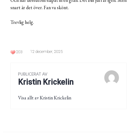
Och har dessutom släpat in en gran. Det blir jul i år igen. Men
snart är det över. Fan va skönt.
Trevlig helg.
12 december, 2025
203
PUBLICERAT AV
Kristin Krickelin
Visa allt av Kristin Krickelin