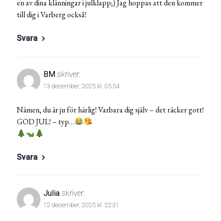
en av dina klänningar i julklapp;) Jag hoppas att den kommer
till dig i Varberg också!
Svara
BM
skriver:
13 december, 2025 kl. 05:54
Nämen, du är ju för härlig! Varbara dig själv – det räcker gott!
GOD JUL! – typ…
Svara
Julia
skriver:
12 december, 2025 kl. 22:31