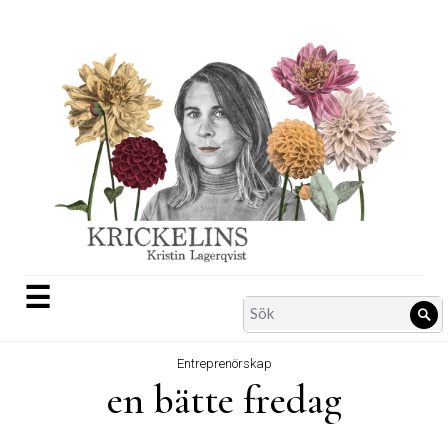
Skip
to
content
☰
Search
Sö
for:
Entreprenörskap
en bätte fredag