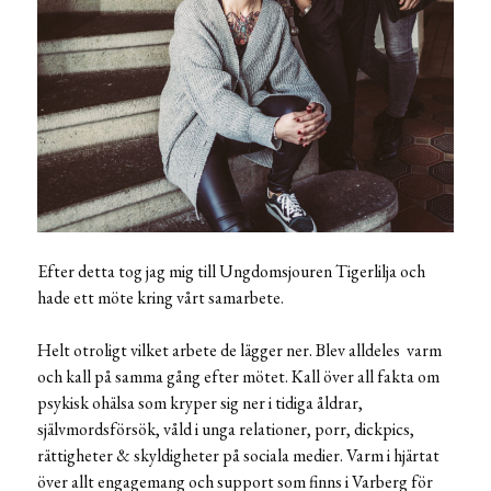
Efter detta tog jag mig till Ungdomsjouren Tigerlilja och
hade ett möte kring vårt samarbete.
Helt otroligt vilket arbete de lägger ner. Blev alldeles varm
och kall på samma gång efter mötet. Kall över all fakta om
psykisk ohälsa som kryper sig ner i tidiga åldrar,
självmordsförsök, våld i unga relationer, porr, dickpics,
rättigheter & skyldigheter på sociala medier. Varm i hjärtat
över allt engagemang och support som finns i Varberg för