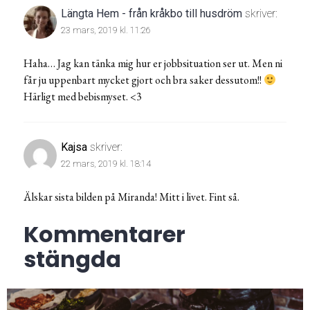
Längta Hem - från kråkbo till husdröm
skriver:
23 mars, 2019 kl. 11:26
Haha… Jag kan tänka mig hur er jobbsituation ser ut. Men ni
får ju uppenbart mycket gjort och bra saker dessutom!!
Härligt med bebismyset. <3
Kajsa
skriver:
22 mars, 2019 kl. 18:14
Älskar sista bilden på Miranda! Mitt i livet. Fint så.
Kommentarer
stängda
Inläggsnavigering