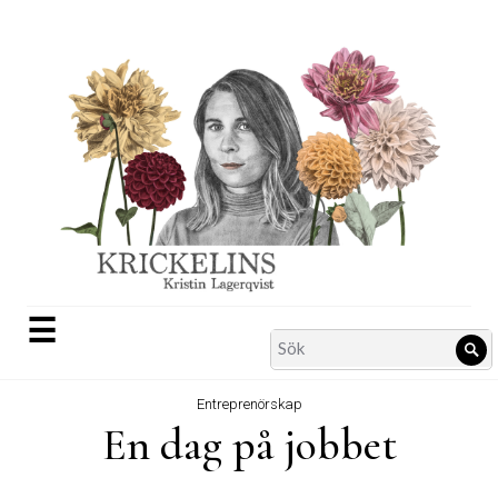
Skip
to
content
☰
Search
Sö
for:
Entreprenörskap
En dag på jobbet