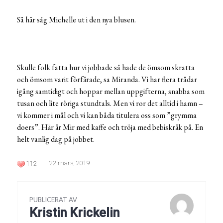
Så här såg Michelle ut i den nya blusen.
Skulle folk fatta hur vi jobbade så hade de ömsom skratta
och ömsom varit förfärade, sa Miranda. Vi har flera trådar
igång samtidigt och hoppar mellan uppgifterna, snabba som
tusan och lite röriga stundtals. Men vi ror det alltid i hamn –
vi kommer i mål och vi kan båda titulera oss som ”grymma
doers”. Här är Mir med kaffe och tröja med bebiskräk på. En
helt vanlig dag på jobbet.
22 mars, 2019
112
PUBLICERAT AV
Kristin Krickelin