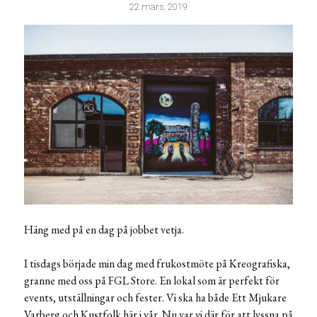
22 mars, 2019
Häng med på en dag på jobbet vetja.
I tisdags började min dag med frukostmöte på Kreografiska,
granne med oss på FGL Store. En lokal som är perfekt för
events, utställningar och fester. Vi ska ha både Ett Mjukare
Varberg och Kustfolk här i vår. Nu var vi där för att lyssna på