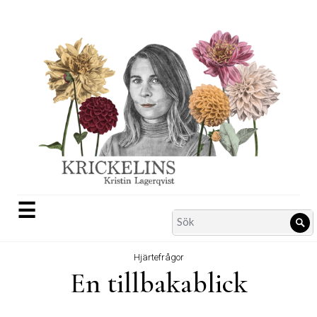
Skip
to
content
☰
Search
Sö
for:
Hjärtefrågor
En tillbakablick