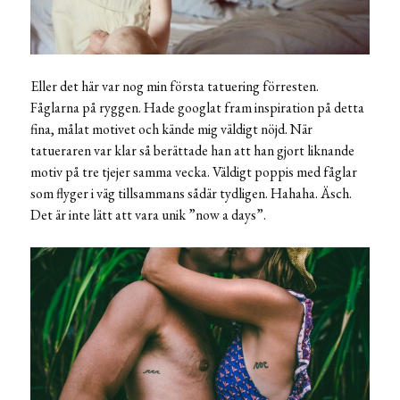
Eller det här var nog min första tatuering förresten.
Fåglarna på ryggen. Hade googlat fram inspiration på detta
fina, målat motivet och kände mig väldigt nöjd. När
tatueraren var klar så berättade han att han gjort liknande
motiv på tre tjejer samma vecka. Väldigt poppis med fåglar
som flyger i väg tillsammans sådär tydligen. Hahaha. Äsch.
Det är inte lätt att vara unik ”now a days”.