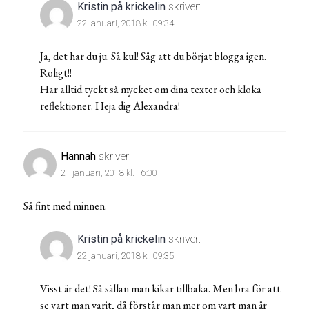
Kristin på krickelin
skriver:
22 januari, 2018 kl. 09:34
Ja, det har du ju. Så kul! Såg att du börjat blogga igen.
Roligt!!
Har alltid tyckt så mycket om dina texter och kloka
reflektioner. Heja dig Alexandra!
Hannah
skriver:
21 januari, 2018 kl. 16:00
Så fint med minnen.
Kristin på krickelin
skriver:
22 januari, 2018 kl. 09:35
Visst är det! Så sällan man kikar tillbaka. Men bra för att
se vart man varit, då förstår man mer om vart man är