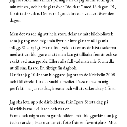
min minsta, och hade gått över ”do-date” med 16 dagar. Då,
för åtta år sedan. Det var något skört och vackert över den
dagen.
Men det visade sig att hela stora delar av mitt bildbibliotek
som jag tog med mig i min flytt hit inte går att nå i gamla
inlägg. Så sorgligt. Har alltid tyckt att en av de bästa sakerna
med att var bloggare är att man kan gå tillbaka fem år och se
exakt vad man gjorde. Eller i alla fall vad man ville förmedla
ut till sina läsare. En riktigt fin dagbok.
I år firar jag 10 år som bloggare. Jag startade Krickelin 2008
och föll direkt för det snabba mediet. Passar en som mig
perfekt – jag är rastlös, kreativ och vill att saker ska gå fort.
Jag ska leta upp de där bilderna från Igors första dag på
hårddiskarna i källaren och visa er.
Fann dock några andra gamla bilder i mitt bloggarkiv som jag
tycker är skoj. Här ovan är ett foto från en favoritplats. Mitt