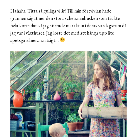
Hahaha. Titta så gulliga vi är! Till min förtvivlan hade
grannen sågat ner den stora schersminbusken som täckte
hela kortsidan så jag stirrade nu rakt in i deras vardagsrum då
jag var i växthuset. Jag löste det med att hänga upp lite
spetsgardiner… snitsigt…