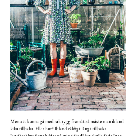
Men att kunna gå med rak rygg framåt så måste man ibland
kika tillbaka. Eller hur? Ibland väldigt långt tillbaka.
Jag försökte finna bilder på mig själv då jag skulle föda Igor,