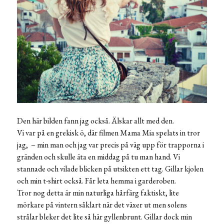
Den här bilden fann jag också. Älskar allt med den.
Vi var på en grekisk ö, där filmen Mama Mia spelats in tror
jag, – min man och jag var precis på väg upp för trapporna i
gränden och skulle äta en middag på tu man hand. Vi
stannade och vilade blicken på utsikten ett tag. Gillar kjolen
och min t-shirt också. Får leta hemma i garderoben.
Tror nog detta är min naturliga hårfärg faktiskt, lite
mörkare på vintern såklart när det växer ut men solens
strålar bleker det lite så här gyllenbrunt. Gillar dock min