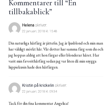
Kommentarer till “
En
tillbakablick
”
Helena
skriver:
22 januari, 2018 kl. 15:48
Din naturliga hårfärg är jättefin. Jag är ljusblond och min man
har väldigt mörkt hår. Vår dotter har samma färg som du och
jag hoppas aldrig att hon färgar eller blonderar håret. Har
varit min favorithårfärg sedan jag var liten då min snygga
hippiekusin hade den hårfärgen.
Kristin på krickelin
skriver:
22 januari, 2018 kl. 09:34
Tack för din fina kommentar Angelica!