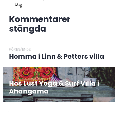
idag.
Kommentarer
stängda
Inläggsnavigering
FÖREGÅENDE
Hemma i Linn & Petters villa
Föregående
post:
NÄSTA
Hos Lust Yoga & Surf Villa i
Nästa
post:
Ahangama
/