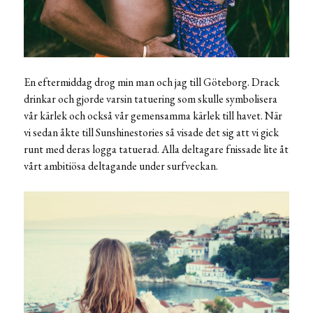
En eftermiddag drog min man och jag till Göteborg. Drack
drinkar och gjorde varsin tatuering som skulle symbolisera
vår kärlek och också vår gemensamma kärlek till havet. När
vi sedan åkte till Sunshinestories så visade det sig att vi gick
runt med deras logga tatuerad. Alla deltagare fnissade lite åt
vårt ambitiösa deltagande under surfveckan.