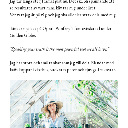
Jag tar långa steg framåt just nu. Det ska bli spännande att
se resultatet av vart mina kliv tar mig under året.
Vet vart jag är på väg och jag ska alldeles strax dela med mig.
Tänker mycket på Oprah Winfrey’s fantastiska tal under
Golden Globe.
”Speaking your truth is the most powerful tool we all have.”
Jag har stora och små tankar som jag vill dela. Blandat med
kaffekoppar i växthus, vackra tapeter och tjusiga frukostar.