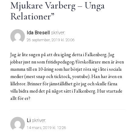
Mjukare Varberg – Unga
Relationer
”
Ida Bresell
skriver:
26 september, 2019 kl. 20:06
Jag är lite sugen på att dra igång detta i Falkenberg. Jag
jobbar just nu som fritidspedagog/förskollärare men är även
mamma till en 10-åring som har börjat röra sig i lite i sociala
medier (mest snap och ticktock, youtube). Han har även en
lillebror. Brinner för jämställdhet gör jag och skulle färna
villa bidra med det på något sätt i Falkenberg. Hur startade
allt för er?
Li
skriver:
14 mars, 2019 kl. 12:26