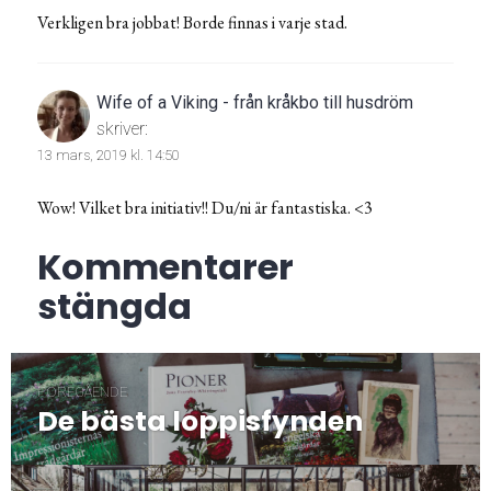
Verkligen bra jobbat! Borde finnas i varje stad.
Wife of a Viking - från kråkbo till husdröm
skriver:
13 mars, 2019 kl. 14:50
Wow! Vilket bra initiativ!! Du/ni är fantastiska. <3
Kommentarer
stängda
Inläggsnavigering
FÖREGÅENDE
De bästa loppisfynden
Föregående
post: