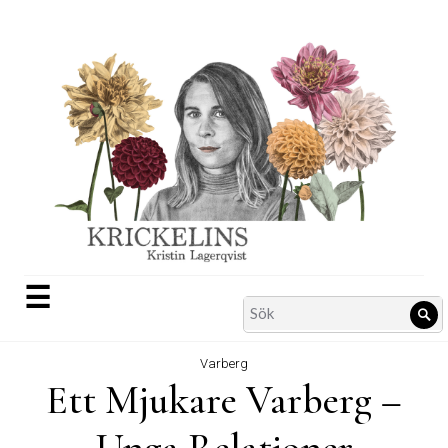
Skip
to
content
☰
Search
Sö
for:
Varberg
Ett Mjukare Varberg –