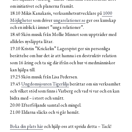
om initiativet och planerna framåt.
18.10 Mikis Kanakaris, verksamhetsutvecklare på
1000
Möjligheter
som driver
ungarelationer.se
ger oss kunskap
och en inblick i ämnet ”unga relationer”.
18.40 Skön musik från Mollie Minnot som uppträder med
alldeles nysläppta låtar.
19.10 Kristin ”Krickelin” Lagerqvist ger sin personliga
berättelse om hur det är att hamna i en destruktiv relation
som 16 åring och ta sig där ifrån och hur vi medmänniskor
kan hjälpa till.
19.25 Skön musik från Lisa Pedersen.
19.45
Ungdomsjouren Tigerlilja
berättar om sin verksamhet
och vilket stöd som finns i Varberg och vad vi var och en kan
bidra med – i stort och smått.
20.00 Efterföljande samtal och mingel.
21.00 Eldarna släcks och vi går hemåt.
Boka din plats här
och hjälp oss att sprida detta – Tack!