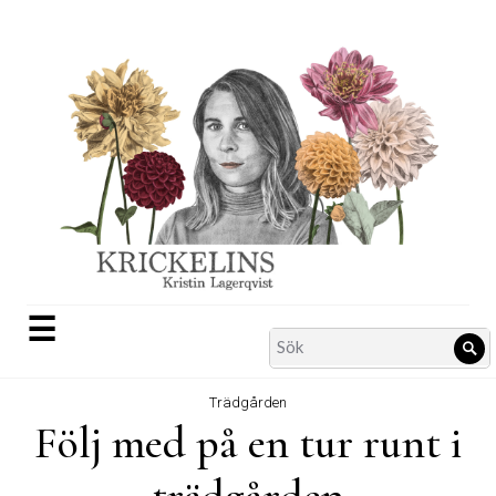
Skip
to
content
☰
Search
Sö
for:
Trädgården
Följ med på en tur runt i