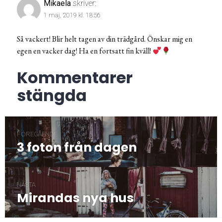
Mikaela
skriver:
1 maj, 2019 kl. 18:56
Så vackert! Blir helt tagen av din trädgård. Önskar mig en
egen en vacker dag! Ha en fortsatt fin kväll!
Kommentarer
stängda
Inläggsnavigering
FÖREGÅENDE
3 foton från dagen
Föregående
post:
NÄSTA
Mirandas nya hus
Nästa
post: