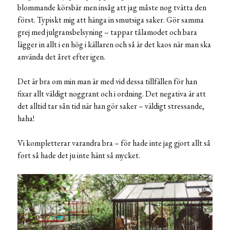
blommande körsbär men insåg att jag måste nog tvätta den
först. Typiskt mig att hänga in smutsiga saker. Gör samma
grej med julgransbelsyning – tappar tålamodet och bara
lägger in allt i en hög i källaren och så är det kaos när man ska
använda det året efter igen.
Det är bra om min man är med vid dessa tillfällen för han
fixar allt väldigt noggrant och i ordning. Det negativa är att
det alltid tar sån tid när han gör saker – väldigt stressande,
haha!
Vi kompletterar varandra bra – för hade inte jag gjort allt så
fort så hade det ju inte hänt så mycket.