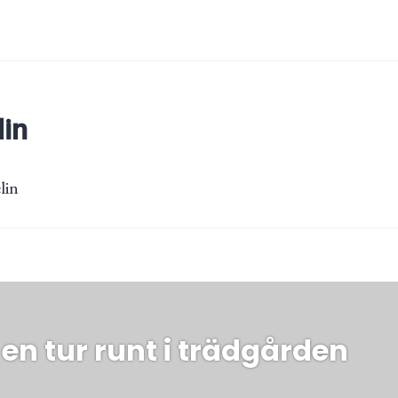
lin
lin
ing
en tur runt i trädgården