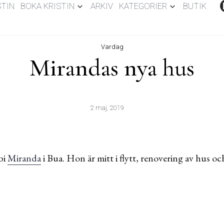
STIN
BOKA KRISTIN
ARKIV
KATEGORIER
BUTIK
Vardag
Mirandas nya hus
2 maj, 2019
bi
Miranda
i Bua. Hon är mitt i flytt, renovering av hus oc