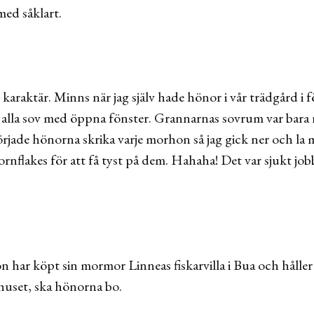
med såklart.
g karaktär. Minns när jag själv hade hönor i vår trädgård i f
alla sov med öppna fönster. Grannarnas sovrum var bara 
jade hönorna skrika varje morhon så jag gick ner och la 
ornflakes för att få tyst på dem. Hahaha! Det var sjukt jo
har köpt sin mormor Linneas fiskarvilla i Bua och håller p
thuset, ska hönorna bo.