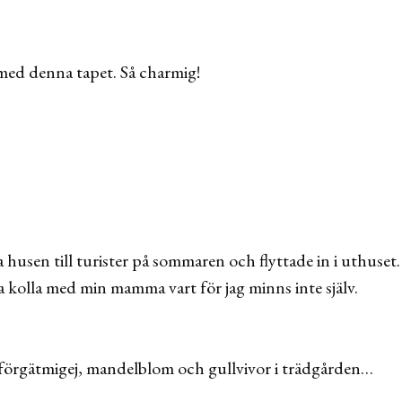
med denna tapet. Så charmig!
 husen till turister på sommaren och flyttade in i uthus
a kolla med min mamma vart för jag minns inte själv.
förgätmigej, mandelblom och gullvivor i trädgården…