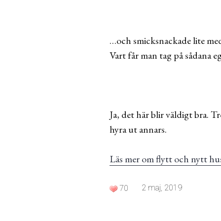
…och smicksnackade lite med
Vart får man tag på sådana e
Ja, det här blir väldigt bra. 
hyra ut annars.
Läs mer om flytt och nytt h
2 maj, 2019
70