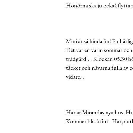
Hönörna ska ju ockaå flytta 
Mini är så himla fin! En härli
Det var en varm sommar och 
trädgård…. Klockan 05.30 bör
täcket och nävarna fulla av c
vidare…
Här är Mirandas nya hus. Hon 
Kommer bli så fint! Här, i u