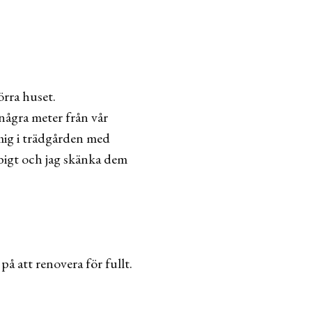
örra huset.
några meter från vår
mig i trädgården med
bbigt och jag skänka dem
å att renovera för fullt.