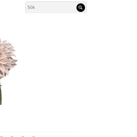
Search
Sök
for: