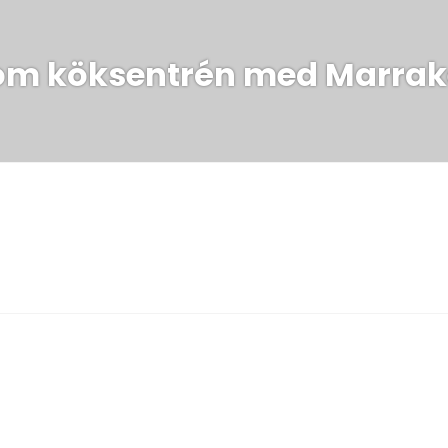
 om köksentrén med Marra