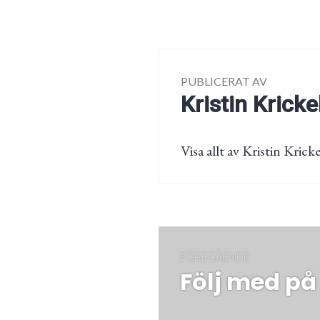
PUBLICERAT AV
Kristin Kricke
Visa allt av Kristin Kricke
Inläggsnaviger
FÖREGÅENDE
Följ med på 
Föregående
post: