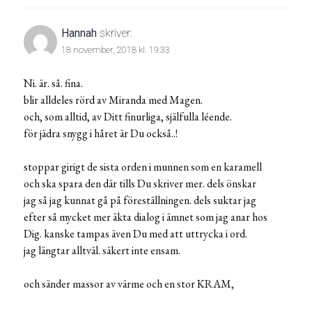
Hannah
skriver:
18 november, 2018 kl. 19:33
Ni. är. så. fina.
blir alldeles rörd av Miranda med Magen.
och, som alltid, av Ditt finurliga, själfulla léende.
för jädra snygg i håret är Du också..!
stoppar girigt de sista orden i munnen som en karamell
och ska spara den där tills Du skriver mer. dels önskar
jag så jag kunnat gå på föreställningen. dels suktar jag
efter så mycket mer äkta dialog i ämnet som jag anar hos
Dig. kanske tampas även Du med att uttrycka i ord.
jag längtar alltväl. säkert inte ensam.
och sänder massor av värme och en stor KRAM,