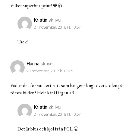
Vilket superfint print! 💙👍
Kristin
skriver:
21 november, 2018 kl. 10:57
Tack!!
Hanna
skriver:
20 november, 2018 kl. 09:39
Vad är det för vackert rött som hänger slängt över stolen på
första bilden? Helt kär i färgen <3
Kristin
skriver:
21 november, 2018 kl. 10:57
Det är blus och kjol från FGL 🙂