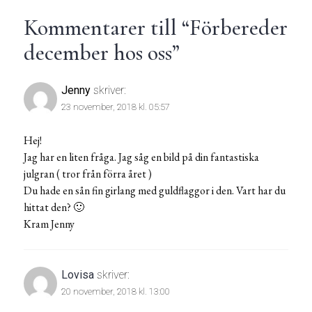
Kommentarer till “
Förbereder
december hos oss
”
Jenny
skriver:
23 november, 2018 kl. 05:57
Hej!
Jag har en liten fråga. Jag såg en bild på din fantastiska
julgran ( tror från förra året )
Du hade en sån fin girlang med guldflaggor i den. Vart har du
hittat den? 🙂
Kram Jenny
Lovisa
skriver:
20 november, 2018 kl. 13:00