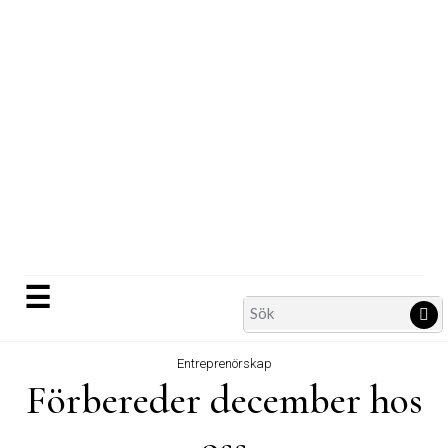
Skip
to
content
☰
Search
Sö
for:
Entreprenörskap
Förbereder december hos