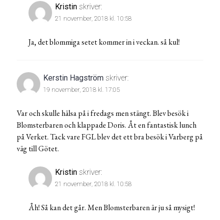
Kristin
skriver:
21 november, 2018 kl. 10:58
Ja, det blommiga setet kommer in i veckan. så kul!
Kerstin Hagström
skriver:
19 november, 2018 kl. 17:05
Var och skulle hälsa på i fredags men stängt. Blev besök i
Blomsterbaren och klappade Doris. Åt en fantastisk lunch
på Verket. Tack vare FGL blev det ett bra besök i Varberg på
väg till Götet.
Kristin
skriver:
21 november, 2018 kl. 10:58
Åh! Så kan det går. Men Blomsterbaren är ju så mysigt!