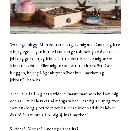
Svamligt inlägg. Men det tar energi av mig att känna mig kass
när jag egentligen borde känna mig stolt och glad över det
jobb jag gör och jag kände för att dela. Kanske någon som
känner likadant. Eller någon som sitter och bestört läser
bloggen, höjer på ögonbrynen över hur ”mycket jag
jobbar”…hahaha…
Men i alla fall. Jag har världens finaste man som höll om mig
och sa ”Du behärskar så många saker – tar dig an uppgifter
som du aldrig gjort förr och briljerar. Men vad du behöver
öva på är att inte slå på dig själv så mycket”.
Så det så. Mer snäll mot sig själv alltså.