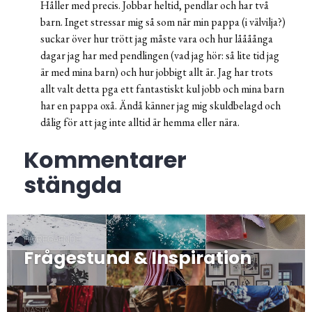
Håller med precis. Jobbar heltid, pendlar och har två
barn. Inget stressar mig så som när min pappa (i välvilja?)
suckar över hur trött jag måste vara och hur låååånga
dagar jag har med pendlingen (vad jag hör: så lite tid jag
är med mina barn) och hur jobbigt allt är. Jag har trots
allt valt detta pga ett fantastiskt kul jobb och mina barn
har en pappa oxå. Ändå känner jag mig skuldbelagd och
dålig för att jag inte alltid är hemma eller nära.
Kommentarer
stängda
Inläggsnavigering
FÖREGÅENDE
Frågestund & Inspiration
Föregående
post:
NÄSTA