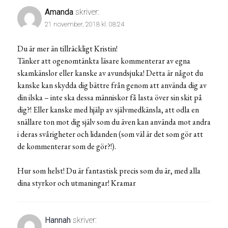
Amanda
skriver:
21 november, 2018 kl. 08:24
Du är mer än tillräckligt Kristin!
Tänker att ogenomtänkta läsare kommenterar av egna
skamkänslor eller kanske av avundsjuka! Detta är något du
kanske kan skydda dig bättre från genom att använda dig av
din ilska – inte ska dessa människor få lasta över sin skit på
dig?! Eller kanske med hjälp av självmedkänsla, att odla en
snällare ton mot dig själv som du även kan använda mot andra
i deras svårigheter och lidanden (som väl är det som gör att
de kommenterar som de gör?!).
Hur som helst! Du är fantastisk precis som du är, med alla
dina styrkor och utmaningar! Kramar
Hannah
skriver: