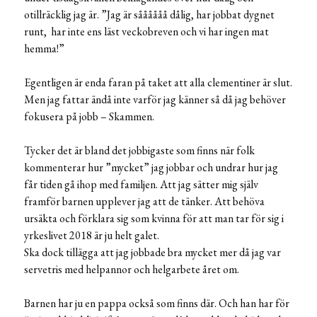
otillräcklig jag är. ”Jag är såååååå dålig, har jobbat dygnet
runt, har inte ens läst veckobreven och vi har ingen mat
hemma!”
Egentligen är enda faran på taket att alla clementiner är slut.
Men jag fattar ändå inte varför jag känner så då jag behöver
fokusera på jobb – Skammen.
Tycker det är bland det jobbigaste som finns när folk
kommenterar hur ”mycket” jag jobbar och undrar hur jag
får tiden gå ihop med familjen. Att jag sätter mig själv
framför barnen upplever jag att de tänker. Att behöva
ursäkta och förklara sig som kvinna för att man tar för sig i
yrkeslivet 2018 är ju helt galet.
Ska dock tillägga att jag jobbade bra mycket mer då jag var
servetris med helpannor och helgarbete året om.
Barnen har ju en pappa också som finns där. Och han har för