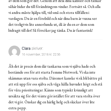
av dem som gör det. Genom att dela dina känslor och tankar
såhär bidar du till förändringens vindar. Fortsätt så. Och alla
vi andra måste hjälpa till, vid små och stora tillfällen i
vardagen. Du är en förebild och när dina barn är vuxna ser
det troligtvis lite annorlunda ut, då är du en av dem som
bidragit till det! Så försöker jag tänka. Du är fantastisk!
Clara
skriver:
16 november, 2018 kl. 22:56
Åh det är precis dom där tankarna som vi själva hade och
bestämde oss för att starta Femme Network. Vi ska inte
skämmas utan vara stolta. Däremot kanske vi sk bli bättre på
att stå upp för oss själva och våga hålla huvudet högt och stå
för våra prioriteringar. Känns som typiskt kvinnligt att
ursäkta sig för det vi inte gör istället för att vara stolta över
det vi gör. Önskar dig en härlig helg och skickar över lite
extra pepp.