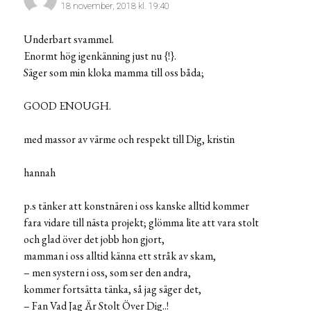
18 november, 2018 kl. 19:40
Underbart svammel.
Enormt hög igenkänning just nu {!}.
Säger som min kloka mamma till oss båda;
GOOD ENOUGH.
med massor av värme och respekt till Dig, kristin
hannah
p.s tänker att konstnären i oss kanske alltid kommer
fara vidare till nästa projekt; glömma lite att vara stolt
och glad över det jobb hon gjort,
mamman i oss alltid känna ett stråk av skam,
– men systern i oss, som ser den andra,
kommer fortsätta tänka, så jag säger det,
– Fan Vad Jag Är Stolt Över Dig..!