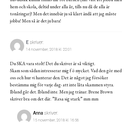
hem och skola, deltid under alla år, tills nu då de alla är
tonåringar)! Men det innebär ju så klart ändå att jag måste
jobba! Men så är det ju bara!
E
skriver:
14 november, 2018 kl. 22:01
Du SKA vara stolt! Det du skriver är så viktigt.
Skam som sådan intresserar mig f ö mycket. Vad den gör med
oss och hur vi hanterar den. Det är något jag försöker
bestämma mig för varje dag- att inte låta skammen styra.
Ibland går det. Ibland inte. Men jag tränar. Brene Brown
skriver bra om det där. ”Resa sig stark” mm mm
Anna
skriver:
15 november, 2018 kl. 16:56