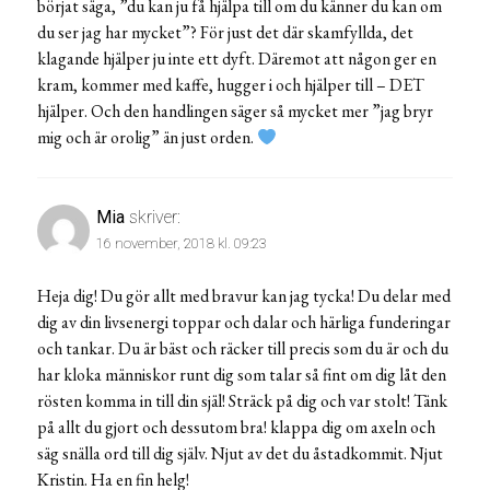
börjat säga, ”du kan ju få hjälpa till om du känner du kan om
du ser jag har mycket”? För just det där skamfyllda, det
klagande hjälper ju inte ett dyft. Däremot att någon ger en
kram, kommer med kaffe, hugger i och hjälper till – DET
hjälper. Och den handlingen säger så mycket mer ”jag bryr
mig och är orolig” än just orden.
Mia
skriver:
16 november, 2018 kl. 09:23
Heja dig! Du gör allt med bravur kan jag tycka! Du delar med
dig av din livsenergi toppar och dalar och härliga funderingar
och tankar. Du är bäst och räcker till precis som du är och du
har kloka människor runt dig som talar så fint om dig låt den
rösten komma in till din själ! Sträck på dig och var stolt! Tänk
på allt du gjort och dessutom bra! klappa dig om axeln och
säg snälla ord till dig själv. Njut av det du åstadkommit. Njut
Kristin. Ha en fin helg!