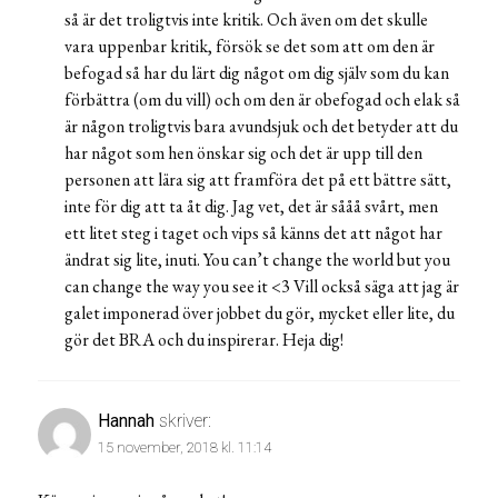
så är det troligtvis inte kritik. Och även om det skulle
vara uppenbar kritik, försök se det som att om den är
befogad så har du lärt dig något om dig själv som du kan
förbättra (om du vill) och om den är obefogad och elak så
är någon troligtvis bara avundsjuk och det betyder att du
har något som hen önskar sig och det är upp till den
personen att lära sig att framföra det på ett bättre sätt,
inte för dig att ta åt dig. Jag vet, det är sååå svårt, men
ett litet steg i taget och vips så känns det att något har
ändrat sig lite, inuti. You can’t change the world but you
can change the way you see it <3 Vill också säga att jag är
galet imponerad över jobbet du gör, mycket eller lite, du
gör det BRA och du inspirerar. Heja dig!
Hannah
skriver:
15 november, 2018 kl. 11:14