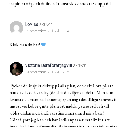
inspirera mig och du är en fantastisk kvinna att se upp till!
Lovisa
skriver:
15 november, 2018 kl. 10:34
Klok man du har!
Victoria Baraförattjagvill
skriver:
14 november, 2018 kl. 22:16
Tycker du är sjukt duktig på alla plan, och också bra på att
njuta av liv och vardag (den bit du väljer att dela). Men som
kvinna och mamma känner jag igen mig i det dåliga samvetet:
missat veckobrev, inte planerat middag, stressad och vill
jobba undan men ändå vara ännu mera med mina barn!
Gör så gott jag kan och har ändå anpassat mitt liv för att i
huvudsak kunna finnas där för barnen (har valt att jobba nära