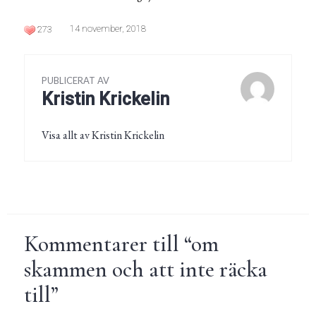
14 november, 2018
273
PUBLICERAT AV
Kristin Krickelin
Visa allt av Kristin Krickelin
Kommentarer till “
om
skammen och att inte räcka
till
”