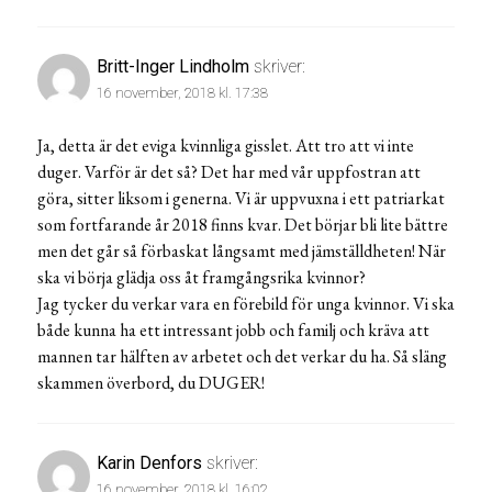
Britt-Inger Lindholm
skriver:
16 november, 2018 kl. 17:38
Ja, detta är det eviga kvinnliga gisslet. Att tro att vi inte
duger. Varför är det så? Det har med vår uppfostran att
göra, sitter liksom i generna. Vi är uppvuxna i ett patriarkat
som fortfarande år 2018 finns kvar. Det börjar bli lite bättre
men det går så förbaskat långsamt med jämställdheten! När
ska vi börja glädja oss åt framgångsrika kvinnor?
Jag tycker du verkar vara en förebild för unga kvinnor. Vi ska
både kunna ha ett intressant jobb och familj och kräva att
mannen tar hälften av arbetet och det verkar du ha. Så släng
skammen överbord, du DUGER!
Karin Denfors
skriver:
16 november, 2018 kl. 16:02