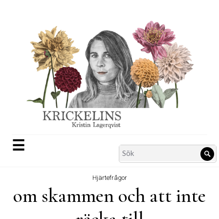
Skip
to
content
☰
Search
Sö
for:
Hjärtefrågor
om skammen och att inte