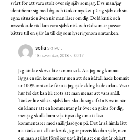
svårt för att vara stolt över sig själv som jag. Dvs man/jag
identifierar sig med dig och tänker mycket på sig själv och sin
egna situation även när man läser om dig. Dold kritik och
missriktade råd kan vara självkritik och råd som är passar
bättre till en själv än till dig som lyser igenom omtanken.
sofia
skriver:
18 november, 2018 kl. 00:17
Jag tänkte skriva lite samma sak. Att jag nog kunnat
lägga en sån kommentar men att den isåfall hade kommit
ur 100% omtanke för att jag själv aldrig hade orkat. Visar
hur fel det kan bli trots att man menar att vara snäll.
Tänker lite såhär.. självklart ska du säga ifrån Kristin när
du känner att en kommentar går över en gräns för dig,
men jag skulle bara vilja tipsa dig om att läsa
kommentarer med snällglasögon på. Det är så himla lätt
att tänka att allt är kritik, jag är precis likadan själv, men
om man istället försöker utgå ifrån att om det är oklart