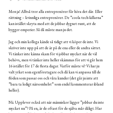
Men ja! Alltså tror alla entreprenörer får höra det där. Eller
rättning – kvinnliga entreprenörer. De ”coola tech-killarna”
kan istället skryta med att de jobbar dygnet runt, att de
bygger emperier. Så då måste man ju det.
Jag och min kollega kände så tidigt att vi köper de inte. Vi
skriver inte upp på att de är på de ena eller de andra sättet.
Vi tänker inte känna skam för vi jobbar mycket när de väl
behövs, men vi tänker inte heller skämmas för att vi går hem
16 istället för 17 de flesta dagar. Varför måste vi? Vi har ju
valt yrket som egenföretagare och då kan vi anpassa till de
flöden som passar oss och våra kunder (det går ju inte att
”bara ta ledigt närsomhelst” som endel kommenterar ibland
heller).
Nä. Upplever också att när människor lägger ”jobbar du inte
mycket nu”? På en, är de oftast för de själva mår dåligt. Har