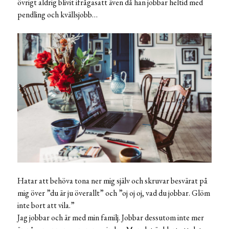
övrigt aldrig blivit ifrågasatt även då han jobbar heltid med
pendling och kvällsjobb…
Hatar att behöva tona ner mig själv och skruvar besvärat på
mig över ”du är ju överallt” och ”oj oj oj, vad du jobbar. Glöm
inte bort att vila.”
Jag jobbar och är med min familj. Jobbar dessutom inte mer