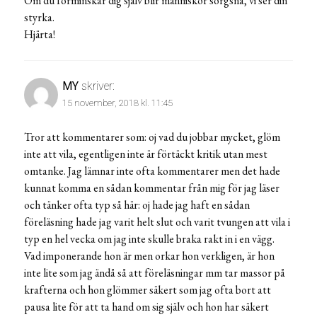
Om du förminskar dig själv blir människor sorgsna, vi ser din
styrka.
Hjärta!
MY
skriver:
15 november, 2018 kl. 11:45
Tror att kommentarer som: oj vad du jobbar mycket, glöm
inte att vila, egentligen inte är förtäckt kritik utan mest
omtanke. Jag lämnar inte ofta kommentarer men det hade
kunnat komma en sådan kommentar från mig för jag läser
och tänker ofta typ så här: oj hade jag haft en sådan
föreläsning hade jag varit helt slut och varit tvungen att vila i
typ en hel vecka om jag inte skulle braka rakt in i en vägg.
Vad imponerande hon är men orkar hon verkligen, är hon
inte lite som jag ändå så att föreläsningar mm tar massor på
krafterna och hon glömmer säkert som jag ofta bort att
pausa lite för att ta hand om sig själv och hon har säkert