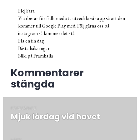
Hej Sara!
Vi arbetar för fullt med att utveckla vår app så att den
kommer till Google Play med. Följ gärna oss på
instagram så kommer det stå
Ha en fin dag
Bästa hälsningar
Niki på Framkalla
Kommentarer
stängda
Inläggsnavigering
FÖREGÅENDE
Mjuk lördag vid havet
Föregående
post: