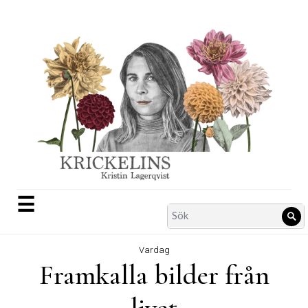
Skip
to
content
☰
Search
Sö
for:
Vardag
Framkalla bilder från