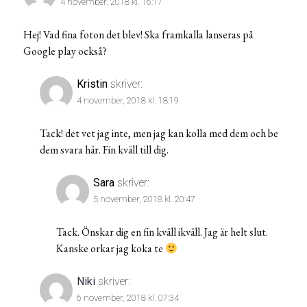
4 november, 2018 kl. 16:17
Hej! Vad fina foton det blev! Ska framkalla lanseras på
Google play också?
Kristin
skriver:
4 november, 2018 kl. 18:19
Tack! det vet jag inte, men jag kan kolla med dem och be
dem svara här. Fin kväll till dig.
Sara
skriver:
5 november, 2018 kl. 20:47
Tack. Önskar dig en fin kväll ikväll. Jag är helt slut.
Kanske orkar jag koka te
Niki
skriver:
6 november, 2018 kl. 07:34