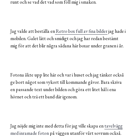
runt och se vad det vad som föll mig i smaken.
Jag valde att beställa en
Retro box full av fina bilder
jag hade i
mobilen. Galet lätt och smidigt och jag har redan bestämt
mig för att det blir några sådana här boxar under granen i år.
Fotona åkte upp lite här och var i huset och jag tänker också
ge bort något som vykort till kommande gåvor. Bara skriva
en passande text under bilden och göra ett litet hål i ena
hörnet och trä ett band där igenom.
Jag nöjde mig inte med detta för jag ville skapa en
tavelvägg
med inramade foton
på väggen utanför vårt sovrum också.