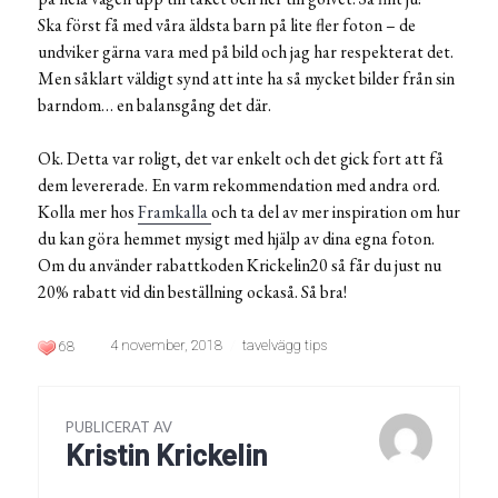
Ska först få med våra äldsta barn på lite fler foton – de
undviker gärna vara med på bild och jag har respekterat det.
Men såklart väldigt synd att inte ha så mycket bilder från sin
barndom… en balansgång det där.
Ok. Detta var roligt, det var enkelt och det gick fort att få
dem levererade. En varm rekommendation med andra ord.
Kolla mer hos
Framkalla
och ta del av mer inspiration om hur
du kan göra hemmet mysigt med hjälp av dina egna foton.
Om du använder rabattkoden Krickelin20 så får du just nu
20% rabatt vid din beställning ockaså. Så bra!
4 november, 2018
tavelvägg tips
68
PUBLICERAT AV
Kristin Krickelin