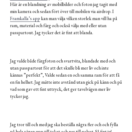
Här är en blandning av mobilbilder och foton jag tagit med
min kamera och sedan fört över till mobilen via airdrop. I
Framkalla’s app
kan man välja vilken storlek man vill ha på
ram, material och färg och också välja med eller utan
passpartout. Jag tycker det är fint att blanda.
Jag valde både färgfoton och svartvita, blandade med och
utan passpartout för att det skulle bli mer liv och inte
kännas ”perfekt”, Valde sedan en och samma ram för att få
en fin helhet. Jag mätte inte avstånd utan gick på känn och på
vad som gav ett fint uttryck, det ger tavelvägen mer liv
tycker jag.
Jag tror till och med jag ska beställa några fler och och fylla
på hela vägen upp till taket och ner till golvet. Så fint ju!