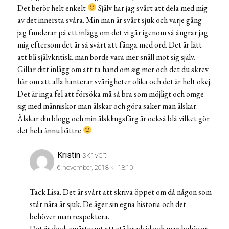
Det berör helt enkelt
Själv har jag svårt att dela med mig
av det innersta svåra. Min man är svårt sjuk och varje gång
jag funderar på ett inlägg om det vi går igenom så ångrar jag
mig eftersom det är så svårt att fånga med ord. Det är lätt
att bli självkritisk..man borde vara mer snäll mot sig själv.
Gillar ditt inlägg om att ta hand om sig mer och det du skrev
här om att alla hanterar svårigheter olika och det är helt okej.
Det är inga fel att försöka må så bra som möjligt och omge
sig med människor man älskar och göra saker man älskar.
Älskar din blogg och min älsklingsfärg är också blå vilket gör
det hela ännu bättre
Kristin
skriver:
6 november, 2018 kl. 18:10
Tack Lisa. Det är svårt att skriva öppet om då någon som
står nära är sjuk. De äger sin egna historia och det
behöver man respektera.
Det är dock smärtsamt att stå bredvid och man behöver