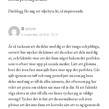
Din blogg får mig att vilja byta liv, så inspirerande.
D
skriver:
6 november, 2018 kl. 12:14
Är så tacksam att du delar med dig av det tunga och jobbiga,
oavsett hur mycket du känner att du orkar att dela med dig
av, och faktiskt visar att det finns något bakom det perfekta
som vi oftast visar upp på sociala medier. Lätt att glömma
bort det även fast man själv bara visar upp det perfekta. Går
själv igenom en tuff och tung period just nu som jag bara
delar med mig av till de allra närmsta, det eftersom jag har
svårt att prata om sådant när man väl är där. Så att faktiskt
våga skriva ut sånt till alla oss läsare tycker jag är väldigt
strongt! Tycker det är fint att du normaliserar och även
påvisar att det inte finns ett korrekt sätt att ta sig igenom de