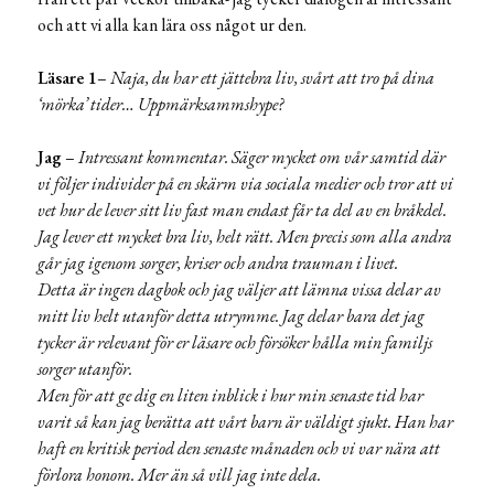
och att vi alla kan lära oss något ur den.
Läsare 1
–
Naja, du har ett jättebra liv, svårt att tro på dina
‘mörka’ tider… Uppmärksammshype?
Jag
–
Intressant kommentar. Säger mycket om vår samtid där
vi följer individer på en skärm via sociala medier och tror att vi
vet hur de lever sitt liv fast man endast får ta del av en bråkdel.
Jag lever ett mycket bra liv, helt rätt. Men precis som alla andra
går jag igenom sorger, kriser och andra trauman i livet.
Detta är ingen dagbok och jag väljer att lämna vissa delar av
mitt liv helt utanför detta utrymme. Jag delar bara det jag
tycker är relevant för er läsare och försöker hålla min familjs
sorger utanför.
Men för att ge dig en liten inblick i hur min senaste tid har
varit så kan jag berätta att vårt barn är väldigt sjukt. Han har
haft en kritisk period den senaste månaden och vi var nära att
förlora honom. Mer än så vill jag inte dela.