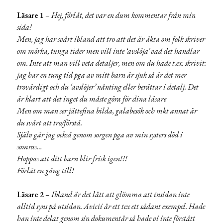
Läsare 1
–
Hej, förlåt, det var en dum kommentar från min
sida!
Men, jag har svårt ibland att tro att det är äkta om folk skriver
om mörka, tunga tider men vill inte ‘avslöja’ vad det handlar
om. Inte att man vill veta detaljer, men om du hade t.ex. skrivit:
jag har en tung tid pga av mitt barn är sjuk så är det mer
trovärdigt och du ‘avslöjer’ nånting eller berättar i detalj. Det
är klart att det inget du måste göra för dina läsare
Men om man ser jättefina bilda, galabesök och mkt annat är
du svårt att tro/förstå.
Själv går jag också genom sorgen pga av min systers död i
somras…
Hoppas att ditt barn blir frisk igen!!!
Förlåt en gång till!
Läsare 2
–
Ibland är det lätt att glömma att insidan inte
alltid syns på utsidan. Avicii är ett tex ett sådant exempel. Hade
han inte delat genom sin dokumentär så hade vi inte förstått