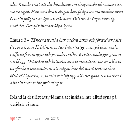
alls. Kanske trott att det handlade om drogmissbruk snarare än
svår ångest. Han visade att ångest kan plåga oss människor även
i ett liv präglat av lyx och rikedom. Och det är inget konstigt
med det. Det går inte att köpa lycka.
Läsare 3
–
Tänker att alla har vackra saker och företeelser i sitt
liv, precis som Kristin, men tar inte riktigt vara på dem under
tuffa påfrestningar och perioder, vilket Kristin ändå gör genom
sin blogg. Det svåra och lätta/vackra samexisterar hos oss alla så
varför kan man inte tro att någon har det svårt trots vackra
bilder? Utforska, se, samla och höj upp allt det goda och vackra i
ditt liv trots svåra prövningar.
Ibland är det lätt att glömma att insidan inte alltid syns på
utsidan. så sant.
5 november, 2018
171