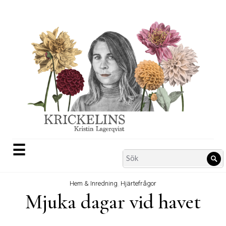
Skip
to
content
☰
Search
Sö
for:
Hem & Inredning
,
Hjärtefrågor
Mjuka dagar vid havet