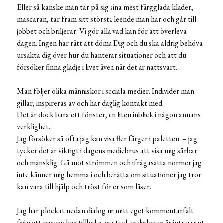
Eller så kanske man tar på sig sina mest färgglada kläder,
mascaran, tar fram sitt största leende man har och går till
jobbet och briljerar. Vi gör alla vad kan för att överleva
dagen. Ingen har rätt att döma Dig och du ska aldrig behöva
ursäkta dig över hur du hanterar situationer och att du
försöker finna glädje i livet även när det är nattsvart.
Man följer olika människor i sociala medier. Individer man
gillar, inspireras av och har daglig kontakt med.
Det är dock bara ett fönster, en liten inblick i någon annans
verklighet.
Jag försöker så ofta jag kan visa fler färger i paletten – jag
tycker det är viktigt i dagens mediebrus att visa mig sårbar
och mänsklig. Gå mot strömmen och ifrågasätta normer jag
inte känner mig hemma i och berätta om situationer jag tror
kan vara till hjälp och tröst för er som läser.
Jag har plockat nedan dialog ur mitt eget kommentarfält
från ett par veckor tillbaka- jag tycker dialogen är intressant