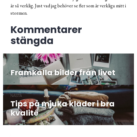
är så verklig. Just vad jag behöver se fler som är verkliga mitt i
stormen.
Kommentarer
stängda
Inläggsnavigering
FÖREGÅENDE
Framkalla bilder från livet
Föregående
post:
NÄSTA
Tips på mjuka kläder i bra
Nästa
post:
kvalité
/