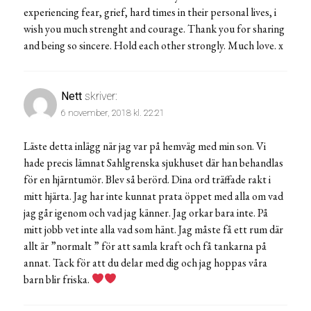
experiencing fear, grief, hard times in their personal lives, i
wish you much strenght and courage. Thank you for sharing
and being so sincere. Hold each other strongly. Much love. x
Nett
skriver:
6 november, 2018 kl. 22:21
Läste detta inlägg när jag var på hemväg med min son. Vi
hade precis lämnat Sahlgrenska sjukhuset där han behandlas
för en hjärntumör. Blev så berörd. Dina ord träffade rakt i
mitt hjärta. Jag har inte kunnat prata öppet med alla om vad
jag går igenom och vad jag känner. Jag orkar bara inte. På
mitt jobb vet inte alla vad som hänt. Jag måste få ett rum där
allt är ”normalt ” för att samla kraft och få tankarna på
annat. Tack för att du delar med dig och jag hoppas våra
barn blir friska.