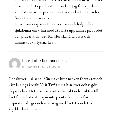
bearbete detta på de säten man kan. Jag förespråkar
alltid att man bör prata om det svåra i livet med andra
för det lindrar oss alla.
Dessutom skapar det mer resurser och hjälp till de
sjukdomar om vi har mod att lyfta upp ämnet på bordet
och pratar kring det. Känslor ska få ta plats och
människor vill lyssna. kram
Lize-Lotte Knutsson
skriver:
6 november, 2018 kl. 05:46
Fint skrivet – så sant ! Min make bröt nacken förra året och
vårt liv slogs i rejält. Vi är TaxSamma han lever och vi gör
dagarna bra. Detta år har varit så lärorikt och insikten till
livet förändrats. Allt syns inte på utsidan . Tack för
inspiration du ger och är så ärlig med livet. Fix och trix
kryddar livet. Love it