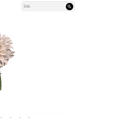
Search
Sök
for: