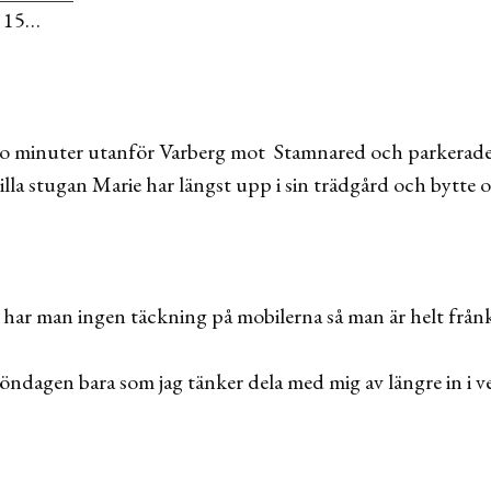
d 15…
ugo minuter utanför Varberg mot Stamnared och parkerad
illa stugan Marie har längst upp i sin trädgård och bytte om
 har man ingen täckning på mobilerna så man är helt frå
 söndagen bara som jag tänker dela med mig av längre in i v