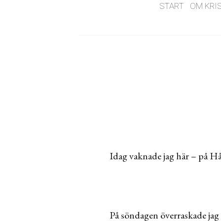
START
OM KRI
Idag vaknade jag här – på H
På söndagen överraskade jag