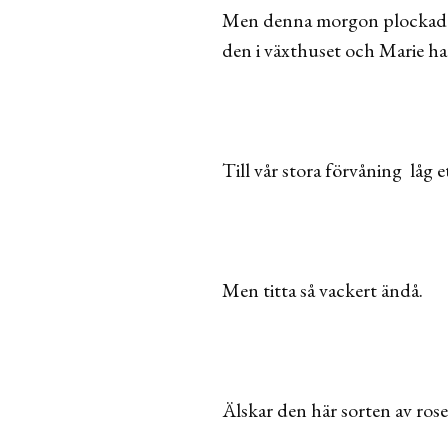
Men denna morgon plockade j
den i växthuset och Marie h
Till vår stora förvåning låg e
Men titta så vackert ändå.
Älskar den här sorten av ros