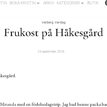
STIN
BOKA KRISTIN
ARKIV
KATEGORIER
BUTIK
Varberg
,
Vardag
Frukost på Håkesgård
24 september, 2018
åkesgård.
Miranda
med en födelsedagstrip. Jag bad henne packa bad