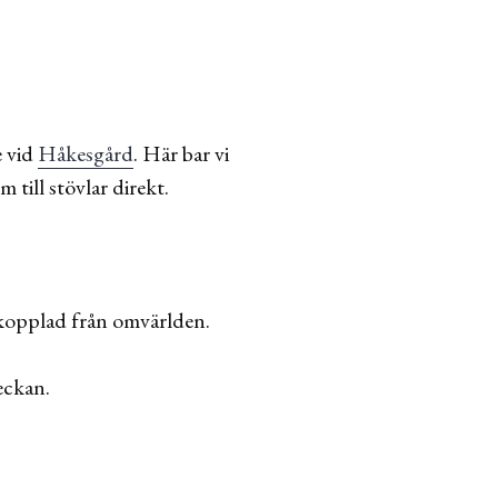
e vid
Håkesgård
. Här bar vi
 till stövlar direkt.
nkopplad från omvärlden.
eckan.