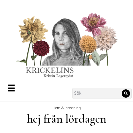
Skip
to
content
☰
Search
Sö
for:
Hem & Inredning
hej från lördagen