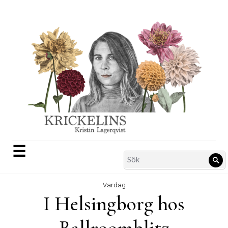
Skip
to
content
☰
Search
Sö
for:
Vardag
I Helsingborg hos