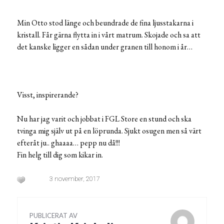
Min Otto stod länge och beundrade de fina ljusstakarna i
kristall. Får gärna flytta in i vårt matrum. Skojade och sa att
det kanske ligger en sådan under granen till honom i år…
Visst, inspirerande?
Nu har jag varit och jobbat i FGL Store en stund och ska
tvinga mig själv ut på en löprunda. Sjukt osugen men så värt
efteråt ju.. ghaaaa… pepp nu då!!!
Fin helg till dig som kikar in.
3 november, 2017
PUBLICERAT AV