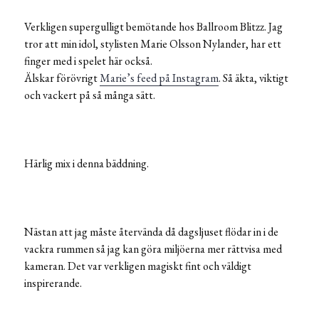
Verkligen supergulligt bemötande hos Ballroom Blitzz. Jag
tror att min idol, stylisten Marie Olsson Nylander, har ett
finger med i spelet här också.
Älskar förövrigt
Marie’s feed på Instagram
. Så äkta, viktigt
och vackert på så många sätt.
Härlig mix i denna bäddning.
Nästan att jag måste återvända då dagsljuset flödar in i de
vackra rummen så jag kan göra miljöerna mer rättvisa med
kameran. Det var verkligen magiskt fint och väldigt
inspirerande.