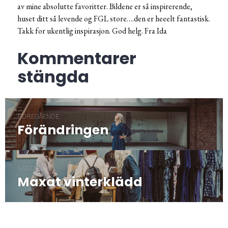
av mine absolutte favoritter. Bildene er så inspirerende,
huset ditt så levende og FGL store….den er heeelt fantastisk.
Takk for ukentlig inspirasjon. God helg. Fra Ida
Kommentarer
stängda
Inläggsnavigering
FÖREGÅENDE
Förändringen
Föregående
post:
NÄSTA
Maxat vinterklädd
Nästa
post:
/