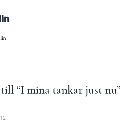
lin
lin
ill “
I mina tankar just nu
”
:12