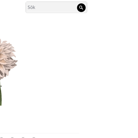
Search
Sök
for: