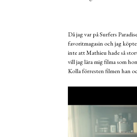
Då jag var på Surfers Paradise
favoritmagasin och jag köpte
inte att Mathieu hade så stor
vill jag lära mig filma som ho
Kolla förresten filmen han o