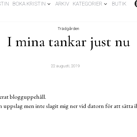
STIN
BOKA KRISTIN
ARKIV
KATEGORIER
BUTIK
Trädgården
I mina tankar just nu
22 augusti, 2019
erat blogguppehåll.
 uppslag men inte slagit mig ner vid datorn för att sätta ih