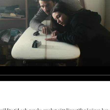
 väl lite tid och ganska mycket rött läppstift på vägen kan 