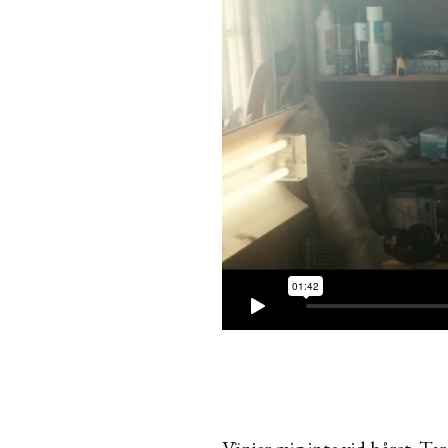
Vänjer mig inte vid håret. Tar