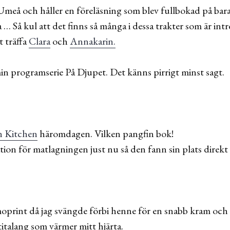
Umeå och håller en föreläsning som blev fullbokad på bara
 … Så kul att det finns så många i dessa trakter som är intr
t träffa
Clara
och
Annakarin.
in programserie På Djupet. Det känns pirrigt minst sagt.
n Kitchen
häromdagen. Vilken pangfin bok!
tion för matlagningen just nu så den fann sin plats direkt 
lmoprint då jag svängde förbi henne för en snabb kram och
talang som värmer mitt hjärta.