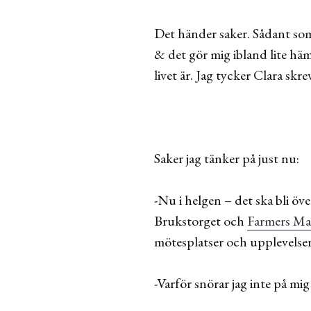
Det händer saker. Sådant som 
& det gör mig ibland lite häm
livet är. Jag tycker Clara skr
Saker jag tänker på just nu:
-Nu i helgen – det ska bli öv
Brukstorget och
Farmers Ma
mötesplatser och upplevelser 
-Varför snörar jag inte på mi