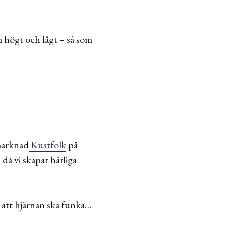
m högt och lågt – så som
 marknad
Kustfolk
på
å vi skapar härliga
ör att hjärnan ska funka…