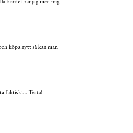
lla bordet bar jag med mig
gå och köpa nytt så kan man
sta faktiskt… Testa!