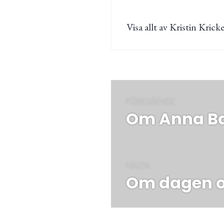
Visa allt av Kristin Kricke
Inläggsnaviger
FÖREGÅENDE
Om Anna Ba
Föregående
post:
NÄSTA
Om dagen o
Nästa
post: