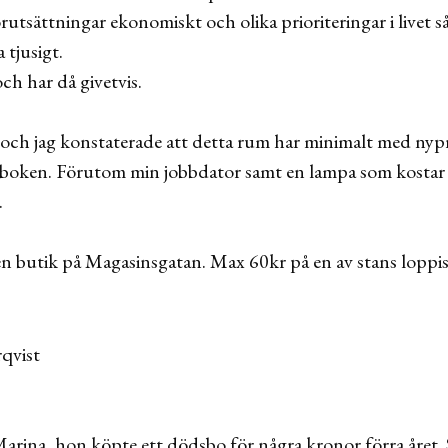
rutsättningar ekonomiskt och olika prioriteringar i livet s
 tjusigt.
h har då givetvis.
t och jag konstaterade att detta rum har minimalt med n
lanboken. Förutom min jobbdator samt en lampa som kostar e
.
 en butik på Magasinsgatan. Max 60kr på en av stans loppis
Marina, hon köpte ett dödsbo för några kronor förra året.