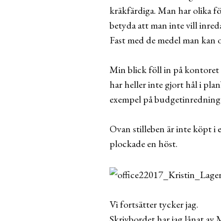
kräkfärdiga. Man har olika fö
betyda att man inte vill inreda
Fast med de medel man kan oc
Min blick föll in på kontore
har heller inte gjort hål i p
exempel på budgetinredning
Ovan stilleben är inte köpt i
plockade en höst.
Vi fortsätter tycker jag.
Skrivbordet har jag lånat av 