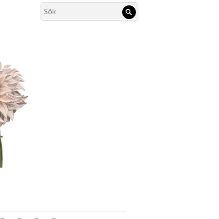
Search
Sök
for: