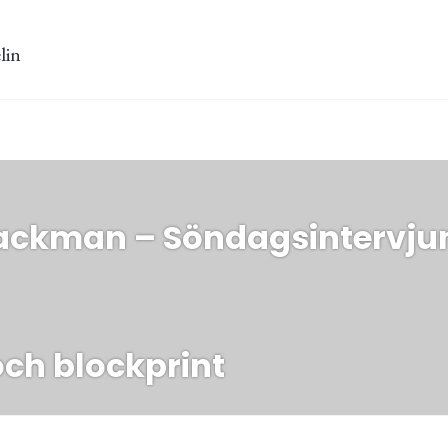
lin
ing
ckman – Söndagsintervju
ch blockprint