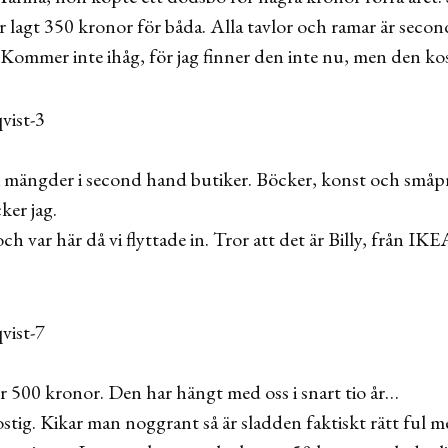
r lagt 350 kronor för båda. Alla tavlor och ramar är seco
s. Kommer inte ihåg, för jag finner den inte nu, men den k
mängder i second hand butiker. Böcker, konst och småpryt
ker jag.
h var här då vi flyttade in. Tror att det är Billy, från I
ör 500 kronor. Den har hängt med oss i snart tio år…
stig. Kikar man noggrant så är sladden faktiskt rätt ful m