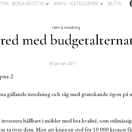
STIN
BOKA KRISTIN
ARKIV
KATEGORIER
BUTIK
Hem & Inredning
red med budgetalterna
30 januari, 2017
terna gällande inredning och såg med granskande ögon på
t investera hållbart i möbler med bra kvalité, som stilmässig
on ta över dem. Men att köpa en stol för 10 000 kronor får