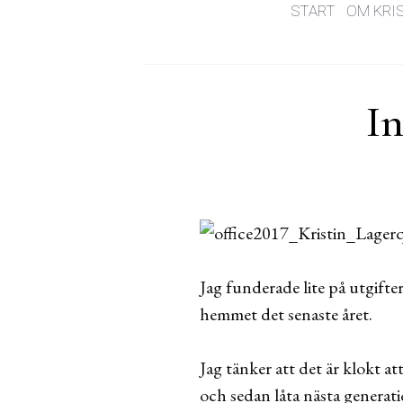
START
OM KRI
In
Jag funderade lite på utgif
hemmet det senaste året.
Jag tänker att det är klokt at
och sedan låta nästa generati