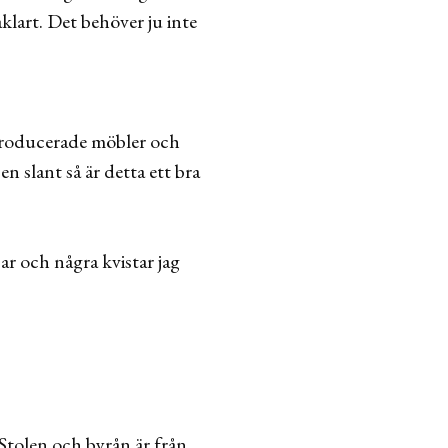
åklart. Det behöver ju inte
yproducerade möbler och
n slant så är detta ett bra
ar och några kvistar jag
 Stolen och byrån är från