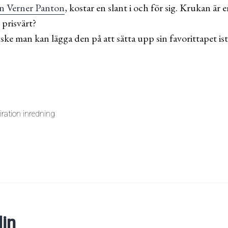
n Verner Panton
, kostar en slant i och för sig. Krukan är e
 prisvärt?
e man kan lägga den på att sätta upp sin favorittapet ist
iration inredning
lin