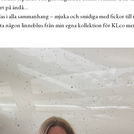
art på ändå…
las i alla sammanhang – mjuka och smidiga med fickor till 
r ta någon linneblus från min egna kollektion för KLco me