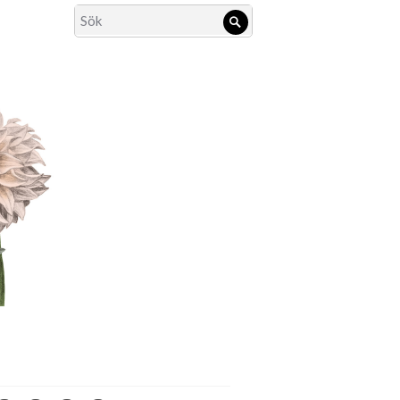
Search
Sök
for: