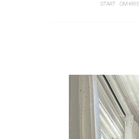
START
OM KRI