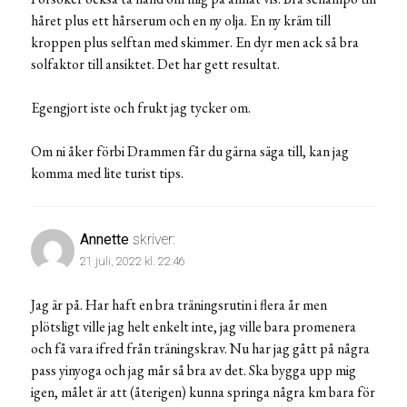
håret plus ett hårserum och en ny olja. En ny kräm till
kroppen plus selftan med skimmer. En dyr men ack så bra
solfaktor till ansiktet. Det har gett resultat.
Egengjort iste och frukt jag tycker om.
Om ni åker förbi Drammen får du gärna säga till, kan jag
komma med lite turist tips.
Annette
skriver:
21 juli, 2022 kl. 22:46
Jag är på. Har haft en bra träningsrutin i flera år men
plötsligt ville jag helt enkelt inte, jag ville bara promenera
och få vara ifred från träningskrav. Nu har jag gått på några
pass yinyoga och jag mår så bra av det. Ska bygga upp mig
igen, målet är att (återigen) kunna springa några km bara för