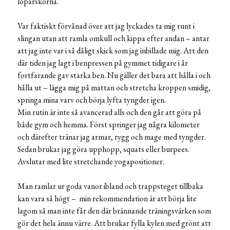
löparskorna.
Var faktiskt förvånad över att jag lyckades ta mig runt i
slingan utan att ramla omkull och kippa efter andan – antar
att jag inte var i så dåligt skick som jag inbillade mig. Att den
där tiden jag lagt i benpressen på gymmet tidigare i år
fortfarande gav starka ben. Nu gäller det bara att hålla i och
hålla ut – lägga mig på mattan och stretcha kroppen smidig,
springa mina varv och börja lyfta tyngder igen.
Min rutin är inte så avancerad alls och den går att göra på
både gym och hemma. Först springer jag några kilometer
och därefter tränar jag armar, rygg och mage med tyngder.
Sedan brukar jag göra upphopp, squats eller burpees.
Avslutar med lite stretchande yogapositioner.
Man ramlar ur goda vanor ibland och trappsteget tillbaka
kan vara så högt – min rekommendation är att börja lite
lagom så man inte får den där brännande träningsvärken som
gör det hela ännu värre. Att brukar fylla kylen med grönt att