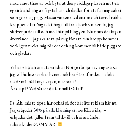
mixa smoothies av och byta ut den gräddiga glassen mot en
egen blandning av frysta bär och dadlar för att få i mig saker
som gör mig pigg. Massa vatten med citron och torrskrubba
kroppen ofta. Säga det högt till familj och vänner. Ja, jag
skriver ju det till och med här på bloggen. Nu finns det ingen
återvändo – jag ska röra på mig för att min kropp kommer
verkligen tacka mig för det och jag kommer bli både piggare
och gladare.
Vi har en plan om att vandra i Norge i början av augusti så
jag vill ha lite styrka i benen och bra flås inför det – klokt
med små mål längs vägen, inte sant?
Är du på? Vad sätter du för mål i så fall?
Ps. Åh, måste tipsa här också så det blir lite reklam här nu.
Jag erbjuder
30% på alla klänningar
hos KLco idag –
erbjudandet gäller fram till ikväll och ni använder
rabattkoden SOMMAR.