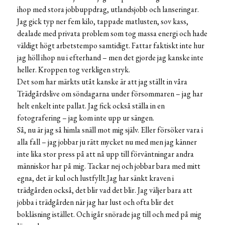
ihop med stora jobbuppdrag, utlandsjobb och lanseringar.
Jag gick typ ner fem kilo, tappade matlusten, sov kass,
dealade med privata problem som tog massa energi och hade
väldigt högt arbetstempo samtidigt. Fattar faktiskt inte hur
jag höll ihop nu i efterhand – men det gjorde jag kanske inte
heller. Kroppen tog verkligen stryk.
Det som har märkts utåt kanske är att jag ställt in våra
Trädgårdslive om söndagarna under försommaren – jag har
helt enkelt inte pallat. Jag fick också ställa in en
fotografering – jag kom inte upp ur sängen.
Så, nu är jag så himla snäll mot mig själv. Eller försöker vara i
alla fall – jag jobbar ju rätt mycket nu med men jag känner
inte lika stor press på att nå upp till förväntningar andra
människor har på mig. Tackar nej och jobbar bara med mitt
egna, det är kul och lustfyllt.Jag har sänkt kraven i
trädgården också, det blir vad det blir. Jag väljer bara att
jobba i trädgården när jag har lust och ofta blir det
bokläsning istället. Och igår snörade jag till och med på mig