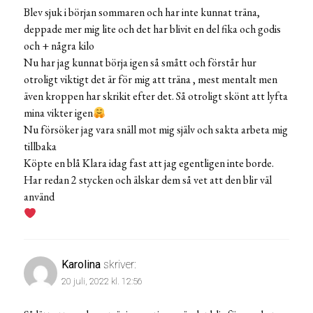
Blev sjuk i början sommaren och har inte kunnat träna,
deppade mer mig lite och det har blivit en del fika och godis
och + några kilo
Nu har jag kunnat börja igen så smått och förstår hur
otroligt viktigt det är för mig att träna , mest mentalt men
även kroppen har skrikit efter det. Så otroligt skönt att lyfta
mina vikter igen
Nu försöker jag vara snäll mot mig själv och sakta arbeta mig
tillbaka
Köpte en blå Klara idag fast att jag egentligen inte borde.
Har redan 2 stycken och älskar dem så vet att den blir väl
använd
Karolina
skriver:
20 juli, 2022 kl. 12:56