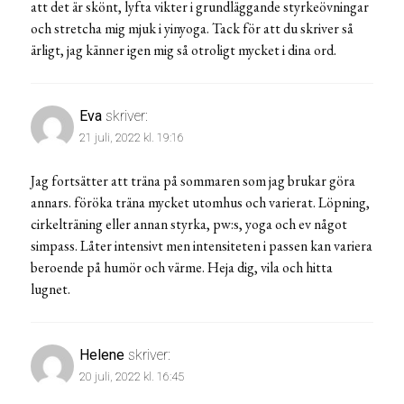
att det är skönt, lyfta vikter i grundläggande styrkeövningar
och stretcha mig mjuk i yinyoga. Tack för att du skriver så
ärligt, jag känner igen mig så otroligt mycket i dina ord.
Eva
skriver:
21 juli, 2022 kl. 19:16
Jag fortsätter att träna på sommaren som jag brukar göra
annars. föröka träna mycket utomhus och varierat. Löpning,
cirkelträning eller annan styrka, pw:s, yoga och ev något
simpass. Låter intensivt men intensiteten i passen kan variera
beroende på humör och värme. Heja dig, vila och hitta
lugnet.
Helene
skriver:
20 juli, 2022 kl. 16:45