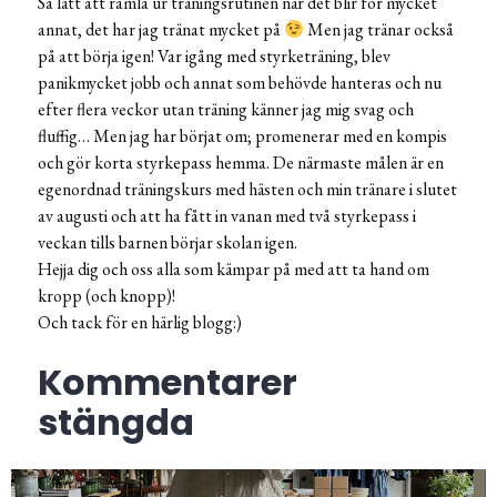
Så lätt att ramla ur träningsrutinen när det blir för mycket
annat, det har jag tränat mycket på
Men jag tränar också
på att börja igen! Var igång med styrketräning, blev
panikmycket jobb och annat som behövde hanteras och nu
efter flera veckor utan träning känner jag mig svag och
fluffig… Men jag har börjat om; promenerar med en kompis
och gör korta styrkepass hemma. De närmaste målen är en
egenordnad träningskurs med hästen och min tränare i slutet
av augusti och att ha fått in vanan med två styrkepass i
veckan tills barnen börjar skolan igen.
Hejja dig och oss alla som kämpar på med att ta hand om
kropp (och knopp)!
Och tack för en härlig blogg:)
Kommentarer
stängda
Inläggsnavigering