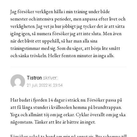
Jag försöker verkligen hålla i min träning under både
semester och intensiva perioder, men anpassa efter livet och
verkligheten. Jag vet ju hur jobbigt jag tycker det är att sätta
igång igen, så numera försöker jag att inte sluta. Men även
när det blivit ett uppehåll, så har man alla sina
träningstimmar med sig. Som du säger, att börja lite smått
och sänka tröskeln. Heller femton minuter än inga alls.
Tistron
skriver:
21 juli, 2022 kl. 23:54
Har badat i fjorden 14 dagar i sträck nu. Försöker passa på
att få långa stunder i kvällssolen hemma på brandtrappan.
Yoga och allmänt töj om jag orkar. Cyklar överallt om jag ska
någonstans. Tänker att lite är bättre än inget.
Försöker också ta hand om mig på annat vis. Bra schampo till