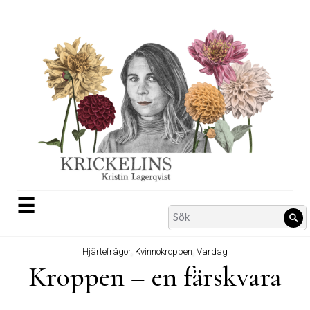
Skip
to
content
☰
Search
Sö
for:
Hjärtefrågor
,
Kvinnokroppen
,
Vardag
Kroppen – en färskvara