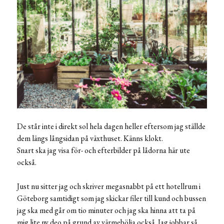
De står inte i direkt sol hela dagen heller eftersom jag ställde
dem längs långsidan på växthuset. Känns klokt.
Snart ska jag visa för- och efterbilder på lådorna här ute
också.
Just nu sitter jag och skriver megasnabbt på ett hotellrum i
Göteborg samtidigt som jag skickar filer till kund och bussen
jag ska med går om tio minuter och jag ska hinna att ta på
mig lite ny deo på grund av värmebölja också. Jag jobbar så