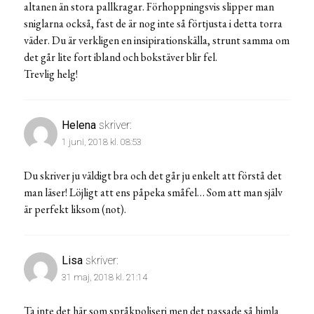
altanen än stora pallkragar. Förhoppningsvis slipper man
sniglarna också, fast de är nog inte så förtjusta i detta torra
väder. Du är verkligen en insipirationskälla, strunt samma om
det går lite fort ibland och bokstäver blir fel.
Trevlig helg!
Helena
skriver:
1 juni, 2018 kl. 08:53
Du skriver ju väldigt bra och det går ju enkelt att förstå det
man läser! Löjligt att ens påpeka småfel… Som att man själv
är perfekt liksom (not).
Lisa
skriver:
31 maj, 2018 kl. 21:14
Ta inte det här som språkpoliseri men det passade så himla