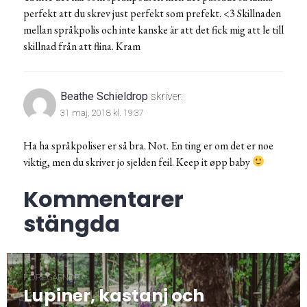
perfekt att du skrev just perfekt som prefekt. <3 Skillnaden
mellan språkpolis och inte kanske är att det fick mig att le till
skillnad från att flina. Kram
Beathe Schieldrop
skriver:
31 maj, 2018 kl. 19:37
Ha ha språkpoliser er så bra. Not. En ting er om det er noe
viktig, men du skriver jo sjelden feil. Keep it øpp baby
Kommentarer
stängda
Inläggsnavigering
FÖREGÅENDE
Lupiner, kastanj och
Föregående