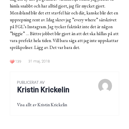
himla snabbt och har alltid gjort, jag får mycket gjort.
Men ibland blir det ett stavfel här och där, kanske blir det en
upprepning rent av. Idag skrev jag ”every where” särskrivet
på FGL’s Instagram. Jag tycker faktiskt inte det är någon
”biggie” … Bättre jobbet blir gjort än att det ska hållas på att
vara prefekt hela tiden. Vill bara säga att jag inte uppskattar
språkpoliser. Lägg av. Det var bara det.
31 maj, 2018
139
PUBLICERAT AV
Kristin Krickelin
Visa allt av Kristin Krickelin