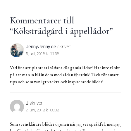
Kommentarer till
“
Köksträdgård i äppellådor
”
JennyJenny.se
skriver:
5 juni, 2018 kl. 11:38
Vad fint att plantera i sådana där gamla lådor! Har inte tänkt
på att man in klä in dem med sådan fiberduk! Tack för smart
tips och som vanligt vackra och inspirerande bilder!
J
skriver:
2 juni, 2018 kl. 08:38
Som svensklärare blöder ögonen när jag ser språkfel, men jag