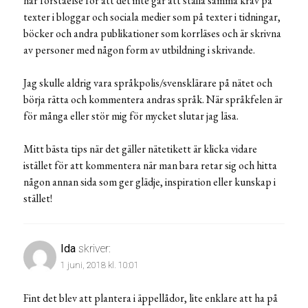
har förståelse för att det inte går att ställa samma krav på
texter i bloggar och sociala medier som på texter i tidningar,
böcker och andra publikationer som korrläses och är skrivna
av personer med någon form av utbildning i skrivande.
Jag skulle aldrig vara språkpolis/svensklärare på nätet och
börja rätta och kommentera andras språk. När språkfelen är
för många eller stör mig för mycket slutar jag läsa.
Mitt bästa tips när det gäller nätetikett är klicka vidare
istället för att kommentera när man bara retar sig och hitta
någon annan sida som ger glädje, inspiration eller kunskap i
stället!
Ida
skriver:
1 juni, 2018 kl. 10:01
Fint det blev att plantera i äppellådor, lite enklare att ha på