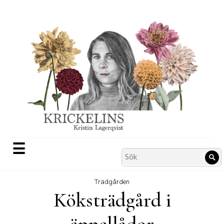
Skip
to
content
☰
Search
Sö
for:
Trädgården
Köksträdgård i