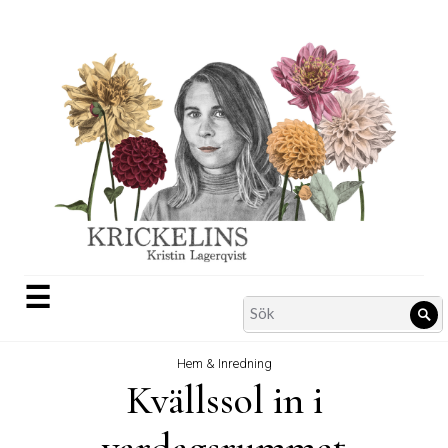
Skip
to
content
☰
Search
Sö
for:
Hem & Inredning
Kvällssol in i