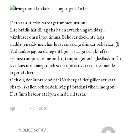
Det var allt från vardagsrummet just nu.
Lite brådis här då jag ska ha en avtackningsmiddag i
växthuset om någon timma. Behöver dock inte laga
middagen själv men har lovat smaskiga drinkar och lekar. (!)
Vad tänkte jag på där egentligen… ska gå på jakt efter
nylonstrumpor, tennisbollar, tamponger och glasflaskor för
kvällens utmaningar och satsar på att vara i det vinnande
laget såklart.
Och du, det är bra vind här i Varberg så det gäller att vara
skarp i skallen och paddla iväg på brädan i viken imorgon.
Det finns brädor att hyra om du vill testa.
7 juli, 2016
PUBLICERAT AV