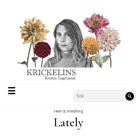
Skip
to
content
☰
Search
Sö
for:
Hem & Inredning
Lately