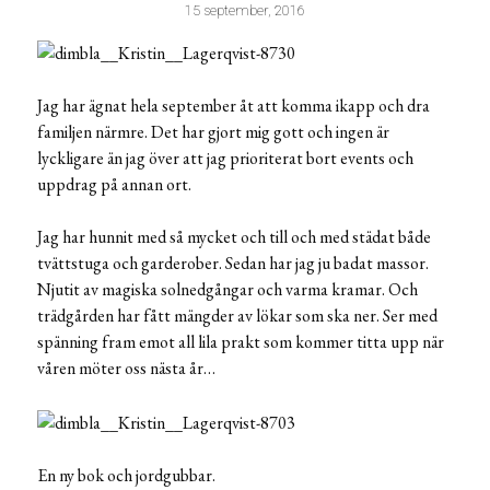
15 september, 2016
Jag har ägnat hela september åt att komma ikapp och dra
familjen närmre. Det har gjort mig gott och ingen är
lyckligare än jag över att jag prioriterat bort events och
uppdrag på annan ort.
Jag har hunnit med så mycket och till och med städat både
tvättstuga och garderober. Sedan har jag ju badat massor.
Njutit av magiska solnedgångar och varma kramar. Och
trädgården har fått mängder av lökar som ska ner. Ser med
spänning fram emot all lila prakt som kommer titta upp när
våren möter oss nästa år…
En ny bok och jordgubbar.