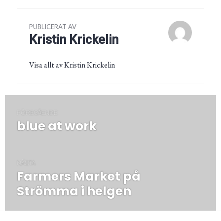
PUBLICERAT AV
Kristin Krickelin
Visa allt av Kristin Krickelin
Inläggsnavigering
FÖREGÅENDE
blue at work
Föregående
post:
NÄSTA
Farmers Market på
Nästa
post:
Strömma i helgen