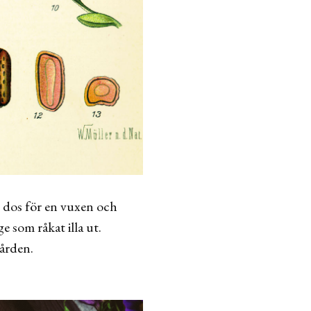
ig dos för en vuxen och
 som råkat illa ut.
gården.