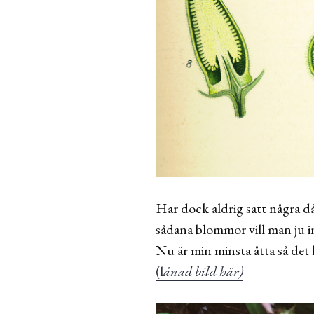
Har dock aldrig satt några då 
sådana blommor vill man ju i
Nu är min minsta åtta så det 
(l
ånad bild här)