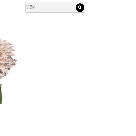
Search
Sök
for: