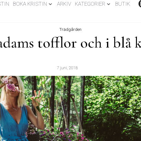
STIN
BOKA KRISTIN
ARKIV
KATEGORIER
BUTIK
Trädgården
ams tofflor och i blå 
7 juni, 2018