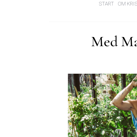
START
OM KRI
Med Mad