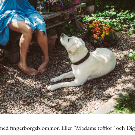
t med fingerborgsblommor. Eller ”Madams tofflor” och Dig