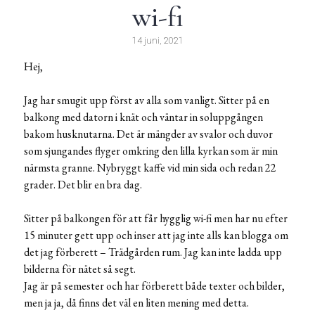
wi-fi
14 juni, 2021
Hej,
Jag har smugit upp först av alla som vanligt. Sitter på en
balkong med datorn i knät och väntar in soluppgången
bakom husknutarna. Det är mängder av svalor och duvor
som sjungandes flyger omkring den lilla kyrkan som är min
närmsta granne. Nybryggt kaffe vid min sida och redan 22
grader. Det blir en bra dag.
Sitter på balkongen för att får hygglig wi-fi men har nu efter
15 minuter gett upp och inser att jag inte alls kan blogga om
det jag förberett – Trädgården rum. Jag kan inte ladda upp
bilderna för nätet så segt.
Jag är på semester och har förberett både texter och bilder,
men ja ja, då finns det väl en liten mening med detta.