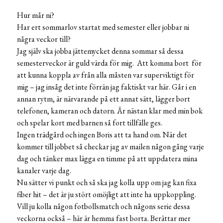
Hur mår ni?
Har ert sommarlov startat med semester eller jobbar ni
några veckor till?
Jag själv ska jobba jättemycket denna sommar så dessa
semesterveckor är guld värda för mig. Att komma bort för
att kunna koppla av från alla måsten var superviktigt för
mig – jag insåg det inte förrän jag faktiskt var här. Går i en
annan rytm, är närvarande på ett annat sätt, lägger bort
telefonen, kameran och datorn. Är nästan klar med min bok
och spelar kort med barnen så fort tillfälle ges.
Ingen trädgård och ingen Boris att ta hand om. När det
kommer till jobbet så checkar jag av mailen någon gång varje
dag och tänker max lägga en timme på att uppdatera mina
kanaler varje dag.
Nu sätter vi punkt och så ska jag kolla upp om jag kan fixa
fiber hit – det är ju stört omöjligt att inte ha uppkoppling.
Vill ju kolla någon fotbollsmatch och någons serie dessa
veckorna också – här är hemma fast borta. Berättar mer