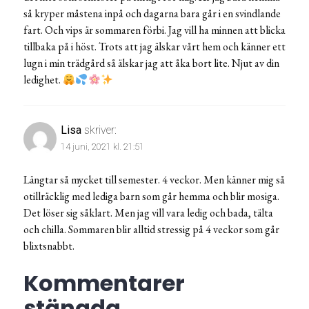
så kryper måstena inpå och dagarna bara går i en svindlande
fart. Och vips är sommaren förbi. Jag vill ha minnen att blicka
tillbaka på i höst. Trots att jag älskar vårt hem och känner ett
lugn i min trädgård så älskar jag att åka bort lite. Njut av din
ledighet.
Lisa
skriver:
14 juni, 2021 kl. 21:51
Längtar så mycket till semester. 4 veckor. Men känner mig så
otillräcklig med lediga barn som går hemma och blir mosiga.
Det löser sig såklart. Men jag vill vara ledig och bada, tälta
och chilla. Sommaren blir alltid stressig på 4 veckor som går
blixtsnabbt.
Kommentarer
stängda