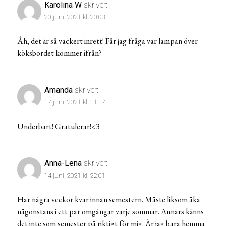
Karolina W
skriver:
20 juni, 2021 kl. 20:03
Åh, det är så vackert inrett! Får jag fråga var lampan över
köksbordet kommer ifrån?
Amanda
skriver:
17 juni, 2021 kl. 11:17
Underbart! Gratulerar!<3
Anna-Lena
skriver:
14 juni, 2021 kl. 22:01
Har några veckor kvar innan semestern. Måste liksom åka
någonstans i ett par omgångar varje sommar. Annars känns
det inte som semester på riktigt för mig. Är jag bara hemma