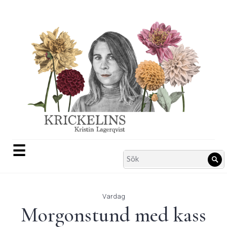
Skip
to
content
☰
Search
Sö
for:
Vardag
Morgonstund med kass