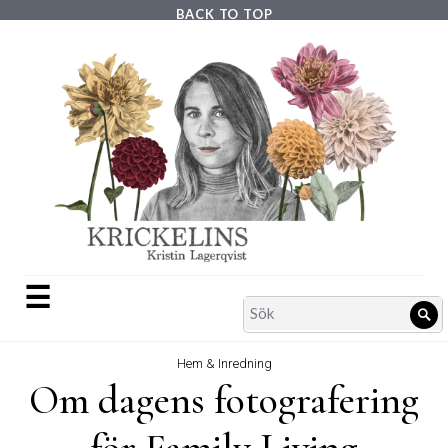
Skip
BACK TO TOP
to
content
☰
Search
Sö
for:
Hem & Inredning
Om dagens fotografering