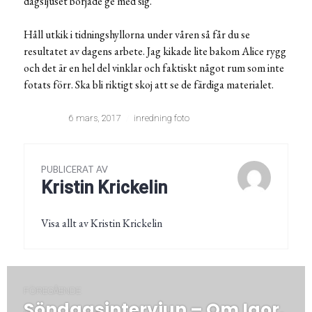
dagsljuset började ge med sig.
Håll utkik i tidningshyllorna under våren så får du se
resultatet av dagens arbete. Jag kikade lite bakom Alice rygg
och det är en hel del vinklar och faktiskt något rum som inte
fotats förr. Ska bli riktigt skoj att se de färdiga materialet.
6 mars, 2017
inredning foto
PUBLICERAT AV
Kristin Krickelin
Visa allt av Kristin Krickelin
Inläggsnavigering
FÖREGÅENDE
Söndagsintervjun – Om Igor,
Föregående