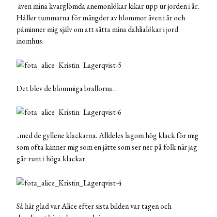
även mina kvarglömda anemonlökar kikar upp ur jorden i år.
Håller tummarna för mängder av blommor även i år och
påminner mig själv om att sätta mina dahlialökar i jord
inomhus.
Det blev de blommiga brallorna…
..med de gyllene klackarna. Alldeles lagom hög klack för mig
som ofta känner mig som en jätte som ser ner på folk när jag
går runt i höga klackar.
Så här glad var Alice efter sista bilden var tagen och