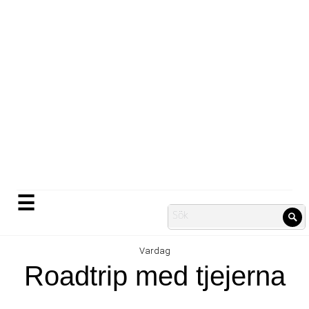
Skip
to
content
☰
Search
Sö
for:
Vardag
Roadtrip med tjejerna