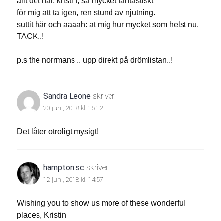
allt det här, kristin, så mycket fantastiskt
för mig att ta igen, ren stund av njutning.
suttit här och aaaah: at mig hur mycket som helst nu.
TACK..!
p.s the norrmans .. upp direkt på drömlistan..!
Sandra Leone
skriver:
20 juni, 2018 kl. 16:12
Det låter otroligt mysigt!
hampton sc
skriver:
12 juni, 2018 kl. 14:57
Wishing you to show us more of these wonderful
places, Kristin