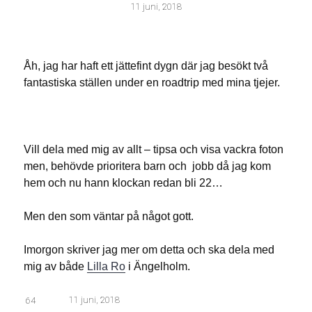
11 juni, 2018
Åh, jag har haft ett jättefint dygn där jag besökt två
fantastiska ställen under en roadtrip med mina tjejer.
Vill dela med mig av allt – tipsa och visa vackra foton
men, behövde prioritera barn och jobb då jag kom
hem och nu hann klockan redan bli 22…
Men den som väntar på något gott.
Imorgon skriver jag mer om detta och ska dela med
mig av både
Lilla Ro
i Ängelholm.
11 juni, 2018
64