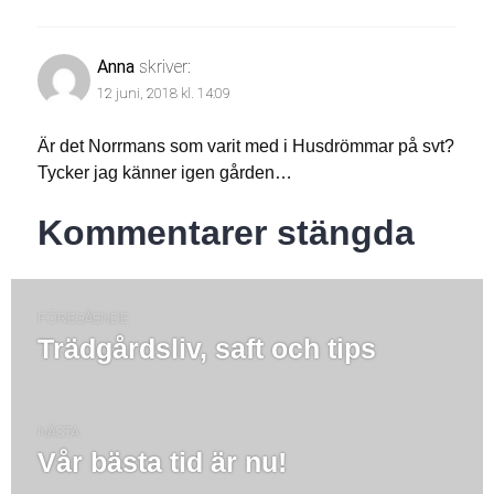
Anna
skriver:
12 juni, 2018 kl. 14:09
Är det Norrmans som varit med i Husdrömmar på svt?
Tycker jag känner igen gården…
Kommentarer stängda
Inläggsnavigering
FÖREGÅENDE
Trädgårdsliv, saft och tips
Föregående
post:
NÄSTA
Vår bästa tid är nu!
Nästa
post: