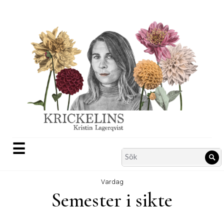
Skip
to
content
☰
Search
Sö
for:
Vardag
Semester i sikte