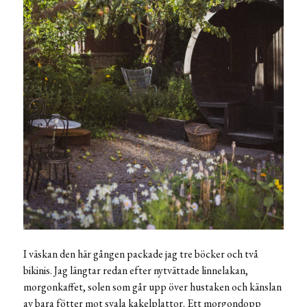
I väskan den här gången packade jag tre böcker och två
bikinis. Jag längtar redan efter nytvättade linnelakan,
morgonkaffet, solen som går upp över hustaken och känslan
av bara fötter mot svala kakelplattor. Ett morgondopp