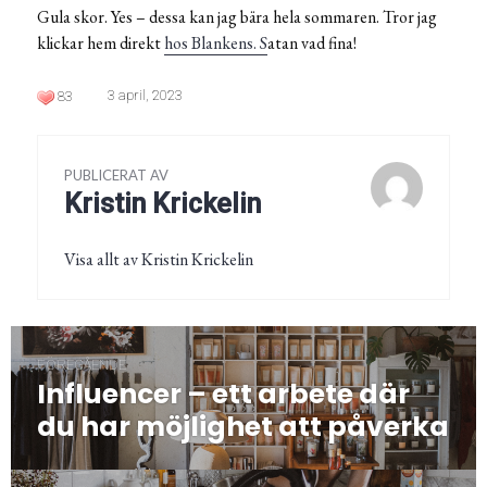
Gula skor. Yes – dessa kan jag bära hela sommaren. Tror jag
klickar hem direkt
hos Blankens. S
atan vad fina!
3 april, 2023
83
PUBLICERAT AV
Kristin Krickelin
Visa allt av Kristin Krickelin
Inläggsnavigering
FÖREGÅENDE
Influencer – ett arbete där
Föregående
post:
du har möjlighet att påverka