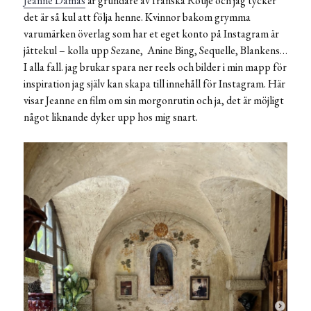
Jeanne Damas
är grundare av franska Rouje och jag tycker
det är så kul att följa henne. Kvinnor bakom grymma
varumärken överlag som har et eget konto på Instagram är
jättekul – kolla upp Sezane, Anine Bing, Sequelle, Blankens…
I alla fall. jag brukar spara ner reels och bilder i min mapp för
inspiration jag själv kan skapa till innehåll för Instagram. Här
visar Jeanne en film om sin morgonrutin och ja, det är möjligt
något liknande dyker upp hos mig snart.