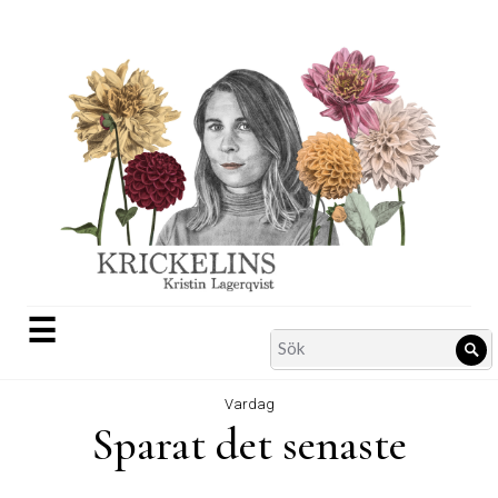
Skip
to
content
☰
Search
Sö
for:
Vardag
Sparat det senaste