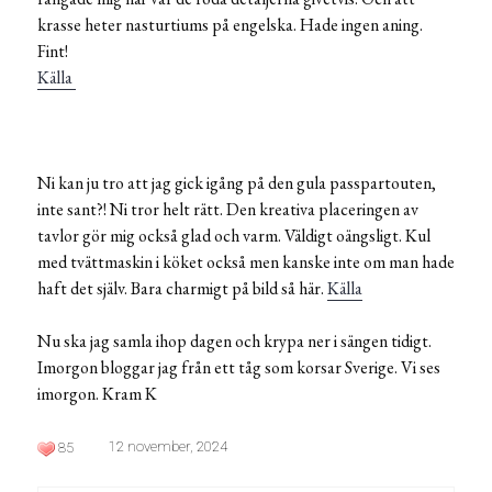
krasse heter nasturtiums på engelska. Hade ingen aning.
Fint!
Källa
Ni kan ju tro att jag gick igång på den gula passpartouten,
inte sant?! Ni tror helt rätt. Den kreativa placeringen av
tavlor gör mig också glad och varm. Väldigt oängsligt. Kul
med tvättmaskin i köket också men kanske inte om man hade
haft det själv. Bara charmigt på bild så här.
Källa
Nu ska jag samla ihop dagen och krypa ner i sängen tidigt.
Imorgon bloggar jag från ett tåg som korsar Sverige. Vi ses
imorgon. Kram K
12 november, 2024
85