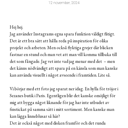
12 november, 2024
Hej hej.
Jag använder Instagrams egna spara funktion väldigt flitigt.
Det är ett bra sätt att hålla reda på inspiration för olika
projekt och arbeten. Men också flyktiga grejer där blicken
fastnar en stund och man vet att man vill komma tillbaka till
det som fångade. Jag vet inte vad jag menar med det – men
det känns nödvändigt att spara på en känsla som man kanske
kan använda visuellt i något avseende i framtiden. Lite så.
Vi börjar med ett foto jag sparat ner idag. En hylla för tröjor i
Sezanes butik i Paris. Egentligen blir det kanske omöjligt för
mig att bygga något liknande för jag har inte utbudet av
finstickat på samma sätt i mitt sortiment. Men kanske man
kan lägga linneblusar så här?
Det är också något med disken framför och det runda