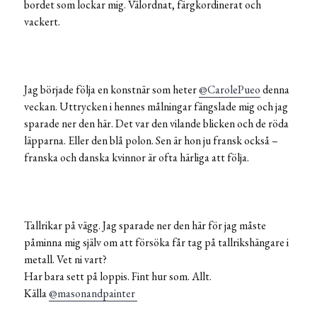
bordet som lockar mig. Välordnat, färgkordinerat och
vackert.
Jag började följa en konstnär som heter
@CarolePueo
denna
veckan. Uttrycken i hennes målningar fängslade mig och jag
sparade ner den här. Det var den vilande blicken och de röda
läpparna. Eller den blå polon. Sen är hon ju fransk också –
franska och danska kvinnor är ofta härliga att följa.
Tallrikar på vägg. Jag sparade ner den här för jag måste
påminna mig själv om att försöka får tag på tallrikshängare i
metall. Vet ni vart?
Har bara sett på loppis. Fint hur som. Allt.
Källa
@masonandpainter