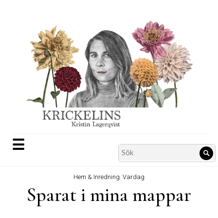
Skip
to
content
☰
Search
Sö
for:
Hem & Inredning
,
Vardag
Sparat i mina mappar