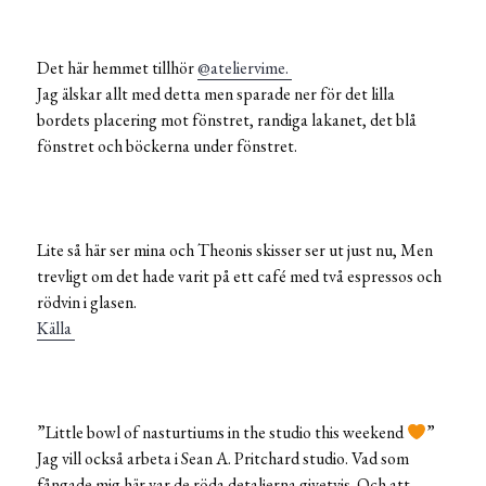
Det här hemmet tillhör
@ateliervime.
Jag älskar allt med detta men sparade ner för det lilla
bordets placering mot fönstret, randiga lakanet, det blå
fönstret och böckerna under fönstret.
Lite så här ser mina och Theonis skisser ser ut just nu, Men
trevligt om det hade varit på ett café med två espressos och
rödvin i glasen.
Källa
”Little bowl of nasturtiums in the studio this weekend
”
Jag vill också arbeta i Sean A. Pritchard studio. Vad som
fångade mig här var de röda detaljerna givetvis. Och att