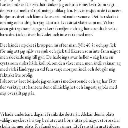
Lusten måste få styra här tänker jag och allt finns kvar. Som sagt –
det var ett mellanår på många olika plan. En vän insjuknade i cancer i
början av året och lämnade oss nio månader senare. Det har skakat
om mig och aldrig har jag känt att livet är så skört som nu. Vi har
även gått igenom tunga saker i familjen och jag har stundtals velat
bara dra täcket över huvudet och inte vara med mer.
Det händer mycket i kroppen nu efter man fyllt 40 år och jag fick
för mig att jag själv var sjuk och gick till läkaren som inte fann något
men skickade mig till gyn. De hade inga svar heller – såg bara en
cysta som vi ska hålla koll på om den växer mer. men ändå vaknar jag
med värk i ländryggen vid fem varje morgon ändå och det gör mig
faktiskt lite orolig.
I slutet av året började jag en kurs i medberoende och jag har fått
fler verktyg att hantera den otillräcklighet och ångest jag bär med
mig överallt jag går.
Vi hade underbara dagar i Frankrike detta år. Älskar denna plats
väldigt mycket så vi tog beslutet att börja titta på något större så vi
skulle ha mer plats för familj och vänner. Ett franskt hem att åldras