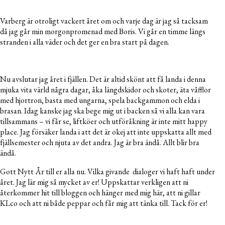
Varberg är otroligt vackert året om och varje dag är jag så tacksam
då jag går min morgonpromenad med Boris. Vi går en timme längs
stranden i alla väder och det ger en bra start på dagen.
Nu avslutar jag året i fjällen. Det är altid skönt att få landa i denna
mjuka vita värld några dagar, åka längdskidor och skoter, äta våfflor
med hjortron, basta med ungarna, spela backgammon och elda i
brasan. Idag kanske jag ska bege mig ut i backen så vi alla kan vara
tillsammans – vi får se, liftköer och utföråkning är inte mitt happy
place. Jag försäker landa i att det är okej att inte uppskatta allt med
fjällsemester och njuta av det andra. Jag är bra ändå. Allt blir bra
ändå.
Gott Nytt År till er alla nu. Vilka givande dialoger vi haft haft under
året. Jag lär mig så mycket av er! Uppskattar verkligen att ni
återkommer hit till bloggen och hänger med mig här, att ni gillar
KLco och att ni både peppar och får mig att tänka till. Tack för er!