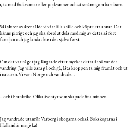
i, ta med flickvänner eller pojkvänner och så småningom barnbarn.
Så i slutet av året sålde vi vårt lilla ställe och köpte ett annat. Det
känns pirrigt och jag ska absolut dela med mig av detta så fort
familjen och jag landat lite i det själva först.
Om det var något jag längtade efter mycket detta år så var det
vandring. Jag ville bara gå och gå, låta kroppen ta mig framåt och ut
i naturen. Vi var i Norge och vandrade….
…och i Frankrike. Olika äventyr som skapade fina minnen.
Jag vandrade utanför Varberg i skogarna också. Bokskogarna i
Halland är magiska!