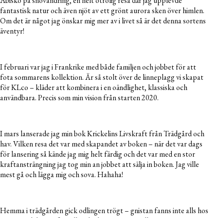
Abisko på snövandring, en helt otrolig resa där jag upplevde
fantastisk natur och även njöt av ett grönt aurora sken över himlen.
Om det är något jag önskar mig mer av i livet så är det denna sortens
äventyr!
I februari var jag i Frankrike med både familjen och jobbet för att
fota sommarens kollektion. Är så stolt över de linneplagg vi skapat
för KLco – kläder att kombinera i en oändlighet, klassiska och
användbara. Precis som min vision från starten 2020.
I mars lanserade jag min bok Krickelins Livskraft från Trädgård och
hav. Vilken resa det var med skapandet av boken – när det var dags
för lansering så kände jag mig helt färdig och det var med en stor
kraftansträngning jag tog min an jobbet att sälja in boken. Jag ville
mest gå och lägga mig och sova. Hahaha!
Hemma i trädgården gick odlingen trögt – gnistan fanns inte alls hos