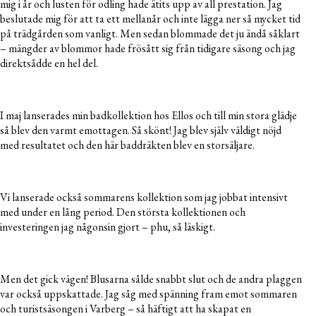
mig i år och lusten för odling hade ätits upp av all prestation. Jag
beslutade mig för att ta ett mellanår och inte lägga ner så mycket tid
på trädgården som vanligt. Men sedan blommade det ju ändå såklart
– mängder av blommor hade frösått sig från tidigare säsong och jag
direktsådde en hel del.
I maj lanserades min badkollektion hos Ellos och till min stora glädje
så blev den varmt emottagen. Så skönt! Jag blev själv väldigt nöjd
med resultatet och den här baddräkten blev en storsäljare.
Vi lanserade också sommarens kollektion som jag jobbat intensivt
med under en lång period. Den största kollektionen och
investeringen jag någonsin gjort – phu, så läskigt.
Men det gick vägen! Blusarna sålde snabbt slut och de andra plaggen
var också uppskattade. Jag såg med spänning fram emot sommaren
och turistsäsongen i Varberg – så häftigt att ha skapat en