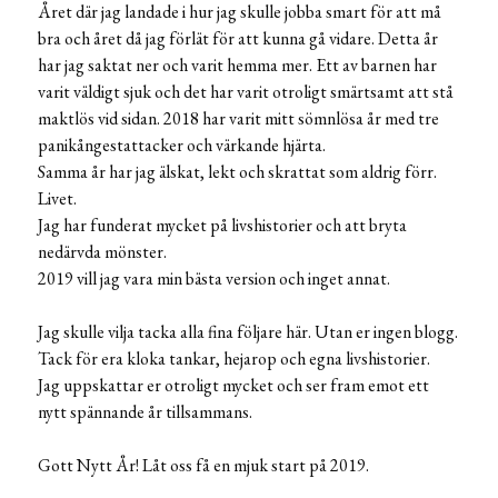
Året där jag landade i hur jag skulle jobba smart för att må
bra och året då jag förlät för att kunna gå vidare. Detta år
har jag saktat ner och varit hemma mer. Ett av barnen har
varit väldigt sjuk och det har varit otroligt smärtsamt att stå
maktlös vid sidan. 2018 har varit mitt sömnlösa år med tre
panikångestattacker och värkande hjärta.
Samma år har jag älskat, lekt och skrattat som aldrig förr.
Livet.
Jag har funderat mycket på livshistorier och att bryta
nedärvda mönster.
2019 vill jag vara min bästa version och inget annat.
Jag skulle vilja tacka alla fina följare här. Utan er ingen blogg.
Tack för era kloka tankar, hejarop och egna livshistorier.
Jag uppskattar er otroligt mycket och ser fram emot ett
nytt spännande år tillsammans.
Gott Nytt År! Låt oss få en mjuk start på 2019.