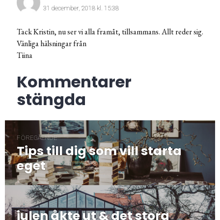
31 december, 2018 kl. 15:38
Tack Kristin, nu ser vi alla framåt, tillsammans. Allt reder sig.
Vänliga hälsningar från
Tiina
Kommentarer
stängda
Inläggsnavigering
FÖREGÅENDE
Tips till dig som vill starta
Föregående
post:
eget
NÄSTA
julen åkte ut & det stora
Nästa