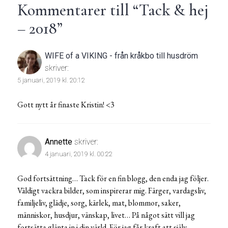
Kommentarer till “
Tack & hej
– 2018
”
WIFE of a VIKING - från kråkbo till husdröm
skriver:
5 januari, 2019 kl. 20:12
Gott nytt år finaste Kristin! <3
Annette
skriver:
4 januari, 2019 kl. 00:22
God fortsättning… Tack för en fin blogg, den enda jag följer.
Väldigt vackra bilder, som inspirerar mig. Färger, vardagsliv,
familjeliv, glädje, sorg, kärlek, mat, blommor, saker,
människor, husdjur, vänskap, livet… På något sätt vill jag
fortsätta glänta in i din värld. För jag får kraft att själv