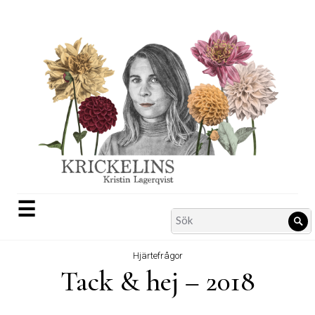
Skip
to
content
☰
Search
Sö
for:
Hjärtefrågor
Tack & hej – 2018