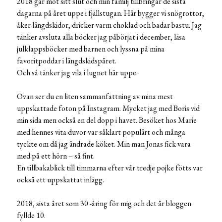
2018 går mot sitt slut och min familj tillbringar de sista
dagarna på året uppe i fjällstugan. Här bygger vi snögrottor,
åker längdskidor, dricker varm choklad och badar bastu. Jag
tänker avsluta alla böcker jag påbörjat i december, läsa
julklappsböcker med barnen och lyssna på mina
favoritpoddar i längdskidspåret.
Och så tänker jag vila i lugnet här uppe.
Ovan ser du en liten sammanfattning av mina mest
uppskattade foton på Instagram. Mycket jag med Boris vid
min sida men också en del dopp i havet. Besöket hos Marie
med hennes vita duvor var såklart populärt och många
tyckte om då jag ändrade köket. Min man Jonas fick vara
med på ett hörn – så fint.
En tillbakablick till timmarna efter vår tredje pojke fötts var
också ett uppskattat inlägg.
2018, sista året som 30 -åring för mig och det år bloggen
fyllde 10.