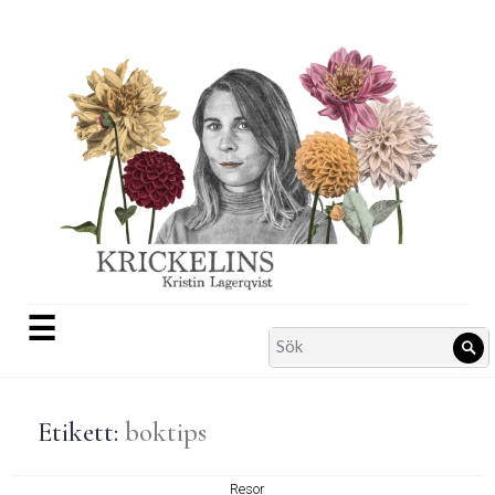
Skip
to
content
☰
Search
Sö
for:
Etikett:
boktips
Resor