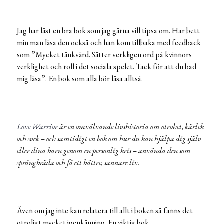
Jag har läst en bra bok som jag gärna vill tipsa om. Har bett
min man läsa den också och han kom tillbaka med feedback
som ”Mycket tänkvärd. Sätter verkligen ord på kvinnors
verklighet och roll i det sociala spelet. Tack för att du bad
mig läsa”. En bok som alla bör läsa alltså.
Love Warrior
är en omvälvande livshistoria om otrohet, kärlek
och svek – och samtidigt en bok om hur du kan hjälpa dig själv
eller dina barn genom en personlig kris – använda den som
språngbräda och få ett bättre, sannare liv.
Även om jag inte kan relatera till allt i boken så fanns det
otroligt mycket igenkänning. En viktig bok.