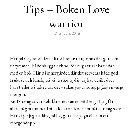
Tips – Boken Love
warrior
13 januari, 2018
Här på
Ceylon Sliders
, där vi bor just nu, finns det gott om
utrymmen i både skugga och sol för mig att slinka undan
med en bok. Här på innergården där det serveras både god
frukost och lunch, på vår balkong där jag har utsikt över
havet eller på taket där det vankas yoga i soluppgången varje
morgon.
En 18-åring sover helt klart mer än en 38-åring så jag får
alltid några timmar från klockan 06 och framåt för mig själv.
Här väljer jag att läsa, jobba, göra lite yoga eller ta ett
morgondopp.