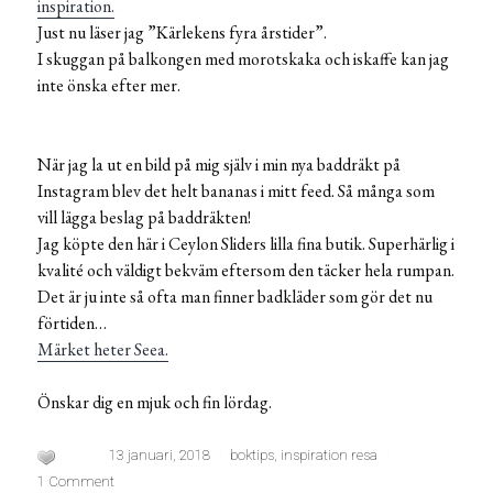
inspiration.
Just nu läser jag ”Kärlekens fyra årstider”.
I skuggan på balkongen med morotskaka och iskaffe kan jag
inte önska efter mer.
När jag la ut en bild på mig själv i min nya baddräkt på
Instagram blev det helt bananas i mitt feed. Så många som
vill lägga beslag på baddräkten!
Jag köpte den här i Ceylon Sliders lilla fina butik. Superhärlig i
kvalité och väldigt bekväm eftersom den täcker hela rumpan.
Det är ju inte så ofta man finner badkläder som gör det nu
förtiden…
Märket heter Seea.
Önskar dig en mjuk och fin lördag.
13 januari, 2018
boktips
,
inspiration resa
1 Comment