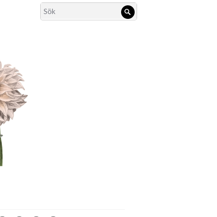
Search
Sök
for: