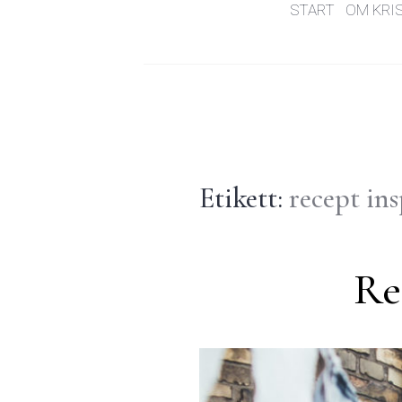
START
OM KRI
Etikett:
recept in
Re