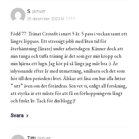
S
skriver:
26 december, 2025 kl. 11:11
Född 77. Tränat Crossfit i snart 5 år. 5 pass i veckan samt ett
längre löppass. Ett stressigt jobb med liten tid för
återhämtning (lärare) under arbetsdagen. Känner dock att
min tunga och tuffa träning är det som ger min kropp och
min hjärna ett lugn. Jag kör på så länge jag mår bra :). Är
inlyssnande efter år med utmattning, småbarn och det som
hör till den perioden i livet. Älskar att läsa om hur alla hittar
” sitt” även om det förändras. Sen vet vi, enligt all forskning,
att styrka är ett måste för att få en förhoppningsvis långt
och friskt liv. Tack för din blogg:)!
Svara
Titti
skriver: