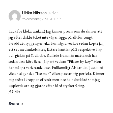
Ulrika Nilsson
skriver:
26 december, 2025 kl. 11:57
Tack för kloka tankar:) Jag känner precis som du skriver att
jag efter diskbråcket inte vågar lägga på alltför tungt,
livrädd att ryggen ger vika. För några veckor sedan köpte jag
ett set med ankelvikter, lättare hantlar på 2 respektive 3 kg
och gick in på YouTube. Rullade fram min matta och har
sedan dess kört flera gånger i veckan ”Pilates by Izzy” Hon
har många varierande pass. Fullkomligt Älskar det! Just med
vikter så ger det ”lite mer” vilket passar mig perfekt. Känner
mig trött i kroppen efteråt men inte helt slutkörd som jag
upplevde att jag gjorde efter hård styrketräning.
/Ulrika
Svara