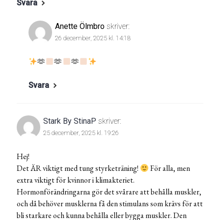
Svara
Anette Ölmbro
skriver:
26 december, 2025 kl. 14:18
🫶
🫶
🫶
Svara
Stark By StinaP
skriver:
25 december, 2025 kl. 19:26
Hej!
Det ÄR viktigt med tung styrketräning!
För alla, men
extra viktigt för kvinnor i klimakteriet.
Hormonförändringarna gör det svårare att behålla muskler,
och då behöver musklerna få den stimulans som krävs för att
bli starkare och kunna behålla eller bygga muskler. Den