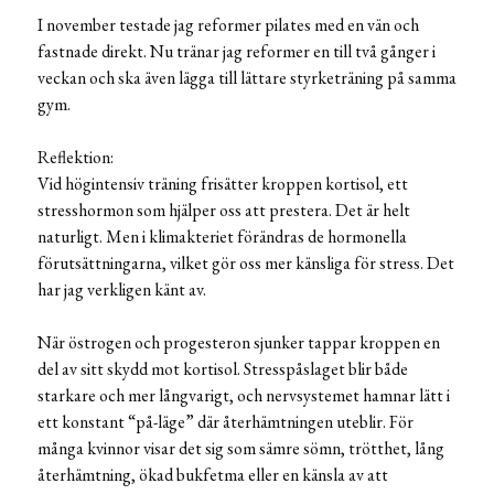
I november testade jag reformer pilates med en vän och
fastnade direkt. Nu tränar jag reformer en till två gånger i
veckan och ska även lägga till lättare styrketräning på samma
gym.
Reflektion:
Vid högintensiv träning frisätter kroppen kortisol, ett
stresshormon som hjälper oss att prestera. Det är helt
naturligt. Men i klimakteriet förändras de hormonella
förutsättningarna, vilket gör oss mer känsliga för stress. Det
har jag verkligen känt av.
När östrogen och progesteron sjunker tappar kroppen en
del av sitt skydd mot kortisol. Stresspåslaget blir både
starkare och mer långvarigt, och nervsystemet hamnar lätt i
ett konstant “på-läge” där återhämtningen uteblir. För
många kvinnor visar det sig som sämre sömn, trötthet, lång
återhämtning, ökad bukfetma eller en känsla av att