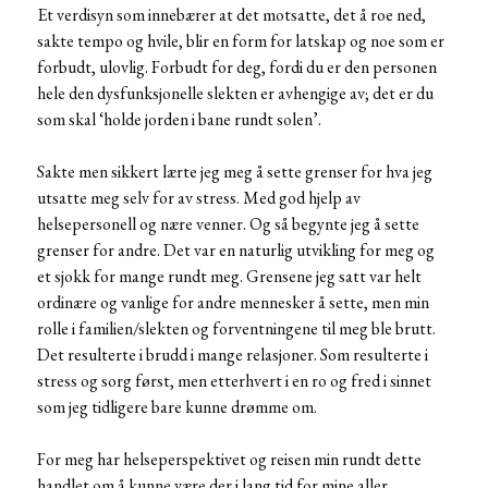
Et verdisyn som innebærer at det motsatte, det å roe ned,
sakte tempo og hvile, blir en form for latskap og noe som er
forbudt, ulovlig. Forbudt for deg, fordi du er den personen
hele den dysfunksjonelle slekten er avhengige av; det er du
som skal ‘holde jorden i bane rundt solen’.
Sakte men sikkert lærte jeg meg å sette grenser for hva jeg
utsatte meg selv for av stress. Med god hjelp av
helsepersonell og nære venner. Og så begynte jeg å sette
grenser for andre. Det var en naturlig utvikling for meg og
et sjokk for mange rundt meg. Grensene jeg satt var helt
ordinære og vanlige for andre mennesker å sette, men min
rolle i familien/slekten og forventningene til meg ble brutt.
Det resulterte i brudd i mange relasjoner. Som resulterte i
stress og sorg først, men etterhvert i en ro og fred i sinnet
som jeg tidligere bare kunne drømme om.
For meg har helseperspektivet og reisen min rundt dette
handlet om å kunne være der i lang tid for mine aller