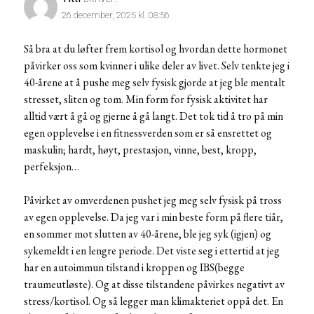
26 december, 2025 kl. 08:56
Så bra at du løfter frem kortisol og hvordan dette hormonet
påvirker oss som kvinner i ulike deler av livet. Selv tenkte jeg i
40-årene at å pushe meg selv fysisk gjorde at jeg ble mentalt
stresset, sliten og tom. Min form for fysisk aktivitet har
alltid vært å gå og gjerne å gå langt. Det tok tid å tro på min
egen opplevelse i en fitnessverden som er så ensrettet og
maskulin; hardt, høyt, prestasjon, vinne, best, kropp,
perfeksjon…
Påvirket av omverdenen pushet jeg meg selv fysisk på tross
av egen opplevelse. Da jeg var i min beste form på flere tiår,
en sommer mot slutten av 40-årene, ble jeg syk (igjen) og
sykemeldt i en lengre periode. Det viste seg i ettertid at jeg
har en autoimmun tilstand i kroppen og IBS(begge
traumeutløste). Og at disse tilstandene påvirkes negativt av
stress/kortisol. Og så legger man klimakteriet oppå det. En