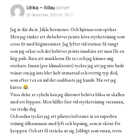
Ulrika ~ llillau
skriver:
26 december, 2025 kl. 18:17
Jag är där du är. Jäkla hormoner. Och hjärnan som spökar.
Men jag tänker att du behöver ju inte köra styrketräning som
cross fit med högintensitet. Jag lyfter vid station. Så tungt
som jag orkar och det behöver ju inte innebära att man får en
hög puls. Bara att musklerna får ta i och jag känner mig
starkare. Innan (pre klimakteriet) tyckte jag att jag inte hade
tränat om jag inte blev helt utmattad och svettig typ död,
som efter t ex en mil det snabbaste jag kunde. Nu vet jag
bättre
.
Vissa delar av cykeln kan jag däremot behöva blåsa ur skallen
med ett löppass. Men håller fast vid styrketräning varannan,
var tredje dag.
Och sedan tycker jag att pilates/reformer är en superbra
träning tillsammans med lyft och löpning, som är skönt för
kroppen. Och att få sträcka ut sig. Jobbigt som tusan, trots