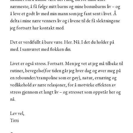
nærmeste; å få følge mitt barns og mine bonusbarns liv – og
å leve et godt liv med min mann som jeg fant sent i livet. Å
delta i mine nære venners liv og i livene til de få slektningene
jeg fortsatt har kontakt med.
Det er verdifullt å bare være. Her. Nå. I det du holder på
med. I samværet med flokken din.
Livet er også stress. Fortsatt. Men jeg vet at jeg må tilbake til
rutiner, bevegelse(for tiden går jeg hver dag og øver meg på
en rebounder/trampoline som er gøy), natur, ernæring og
vedlikehold av nære relasjoner, for å motvirke effekten av
stress gjennom et langt liv – og stresset som oppstår her og
nå.
Lev vel,
Titti