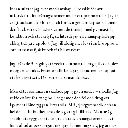
Innan jul frös jag mitt medlemskap i CrossFit för att
utforska andra träningsformer under ett par månader. Jag är
evigt tacksam för boxen och för den gemenskap som funnits
där. Tack vare CrossFits varierade träning med gymnastik,
kondition och styrkelyft, så hittade jag en träningsglädje jag
aldrig tidigare upplevt. Jag vill aldrig mer leva i en kropp som
inte utmanas fysiskt och får bli starkare.
Jag tränade 3–4 gånger i veckan, utmanade mig själv och blev
riktigt muskulös. Framför allt lärde jag känna min kropp på
ett helt nytt sätt. Det var en spännande resa.
Men efter sommaren skadade jag ryggen under wallballs. Jag
valde en lite för tung boll, tog emot den fel och drog ett
ligament i ländryggen. Efter vila, MR, sjukgymnastik och en
hel del nedstämdhet testade jag att gå tillbaka. Men insåg
snabbt att ryggen inte längre klarade träningsformen. Det
finns alltid anpassningar, men jag känner mig själv, jag är inte