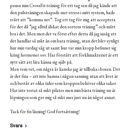
pausa min CrossFit-träning för ett tag sen då jag kände att
den pulsträningen skapade mer stress i mitt system, hade
svårt att ”komma ner”. Tog ett tag för mig att acceptera
för det då ”jag alltid älskat den sortens träning” och mått
bra i det. Men men det va först efter detta då jag insåg att
det handlar så mkt än om bara träning, utan det blev synligt
hur min vardag såg ut samt hur var min kropp befinner sig
kring hormoner osv. Har förstått att förklimakteriet är ett
nytt sätt att lära känna sig själv på.
Men vem vet, om några år kanske jag är tillbaka i boxen. Det
är det fina – att inte hamna i någon sanning utan att livet är
och består av olika tider som kroppen behöver olika saker.
Har inte testat så mkt pilates men min bästa träning nu är
löpningen som ger mig så mkt mer just nu än något annat.
Tack för fin läsning! God fortsättning!
Svara