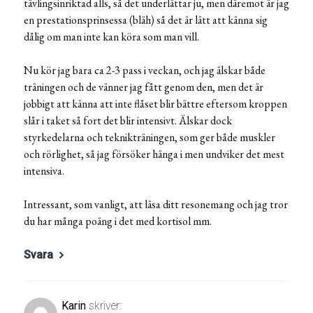
tävlingsinriktad alls, så det underlättar ju, men däremot är jag
en prestationsprinsessa (bläh) så det är lätt att känna sig
dålig om man inte kan köra som man vill.
Nu kör jag bara ca 2-3 pass i veckan, och jag älskar både
träningen och de vänner jag fått genom den, men det är
jobbigt att känna att inte flåset blir bättre eftersom kroppen
slår i taket så fort det blir intensivt. Älskar dock
styrkedelarna och teknikträningen, som ger både muskler
och rörlighet, så jag försöker hänga i men undviker det mest
intensiva.
Intressant, som vanligt, att läsa ditt resonemang och jag tror
du har många poäng i det med kortisol mm.
Svara
Karin
skriver: