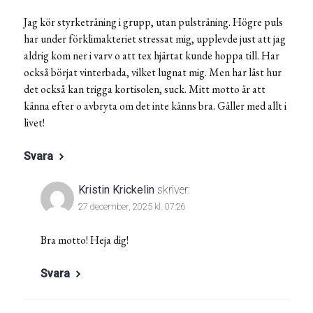
Jag kör styrketräning i grupp, utan pulsträning. Högre puls
har under förklimakteriet stressat mig, upplevde just att jag
aldrig kom ner i varv o att tex hjärtat kunde hoppa till. Har
också börjat vinterbada, vilket lugnat mig. Men har läst hur
det också kan trigga kortisolen, suck. Mitt motto är att
känna efter o avbryta om det inte känns bra. Gäller med allt i
livet!
Svara
Kristin Krickelin
skriver:
27 december, 2025 kl. 07:26
Bra motto! Heja dig!
Svara