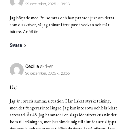
29 december, 2025 kl. 06:38
Jag började med Pt i somras och han pratade just om detta
som du skriver, så jag tränar färre pass i veckan och mår
bättre. Är 58 år.
Svara
Cecilia
skriver:
26 december, 2025 kl. 23:55
Hej!
Jag är i precis samma situation. Har älskat styrketräning,
men det fungerar inte längre. Jag kan inte sova och blir klart
stressad. Är 45. Jag hamnade i en slags identitetskris när det
kom till träningen, men bestämde mig till slut för att släppa
det gamla och testa annat. Började detta år på pilates, fast