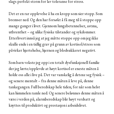
slags perfekt storm for lav toleranse for stress.
Det er en rar opplevelse å ha en kropp som sier stopp. Som
bremser ned. Og den har forsøkt å få meg til å stoppe opp
mange ganger i livet. Gjennom lungebetennelser, astma,
utbrenthet – og ulike fysiske tilstander og sykdommer.
Etterhvert innså jeg at jeg måtte stoppe opp om jeg ikke
skulle ende i en tidlig grav på grunn av kortisol/stress som
påvirker hjertehelse, hjernen og blodsukkeret negativt.
Som barn vokste jeg opp i en totalt dysfunksjonell familie
der jeg lærte/opplevde at høyt kortisol er eneste måten å
holde oss alle i live på. Det var vanskelig å detoxe seg fysisk –
og senere mentalt – fra denne måten å leve på, denne
tankegangen. Full beredskap hele tiden; for når som helst
kan himmelen ramle ned. Og senere belønnes denne måten å
være i verden på; alarmberedskap blir høyt verdsatt og
knyttes til produktivt og prestasjon i arbeidslivet.