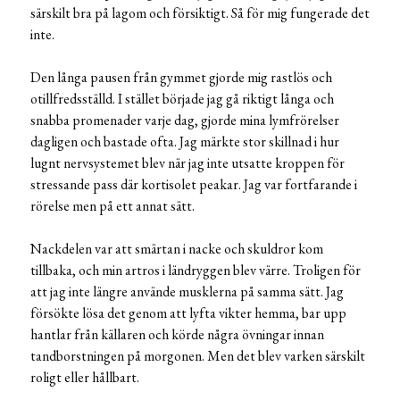
särskilt bra på lagom och försiktigt. Så för mig fungerade det
inte.
Den långa pausen från gymmet gjorde mig rastlös och
otillfredsställd. I stället började jag gå riktigt långa och
snabba promenader varje dag, gjorde mina lymfrörelser
dagligen och bastade ofta. Jag märkte stor skillnad i hur
lugnt nervsystemet blev när jag inte utsatte kroppen för
stressande pass där kortisolet peakar. Jag var fortfarande i
rörelse men på ett annat sätt.
Nackdelen var att smärtan i nacke och skuldror kom
tillbaka, och min artros i ländryggen blev värre. Troligen för
att jag inte längre använde musklerna på samma sätt. Jag
försökte lösa det genom att lyfta vikter hemma, bar upp
hantlar från källaren och körde några övningar innan
tandborstningen på morgonen. Men det blev varken särskilt
roligt eller hållbart.