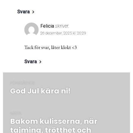
Svara
Felicia
skriver:
26 december, 2025 kl. 20:29
Tack för svar, låter klokt <3
Svara
Inläggsnavigering
FÖREGÅENDE
God Jul kära ni!
Föregående
post:
NÄSTA
Bakom kulisserna, när
Nästa
post:
tajming, trötthet och