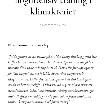
högintensiv träning i
klimakteriet
25 december, 2025
Bland kommentarerna idag:
”Juldagsmorgon och passar på att läsa ikapp din blogg med lite
kaffe i handen när resten av huset sover. Spännande att få läsa
mer om dina tankar kring kortisol. Har själv fått upp ögonen
för ”det lugna” och att faktiskt även träna lugnare och
långsammare. Detta efter att ha opererat ett diskbråck efter
skada vid ett marklyft… Och också då jag är 45 och inser att
stress inklusive ”hård” och intensiv träning kanske faktiskt ger
motsatt effekt än vad jag är ute efter. Så ser fram emot dina
tankar kring detta ämne. God fortsättning”