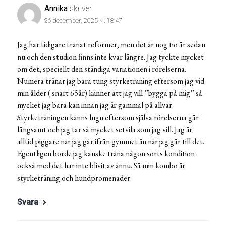
Annika
skriver:
26 december, 2025 kl. 18:47
Jag har tidigare tränat reformer, men det är nog tio år sedan
nu och den studion finns inte kvar längre. Jag tyckte mycket
om det, speciellt den ständiga variationen i rörelserna.
Numera tränar jag bara tung styrketräning eftersom jag vid
min ålder ( snart 65år) känner att jag vill ”bygga på mig” så
mycket jag bara kan innan jag är gammal på allvar.
Styrketräningen känns lugn eftersom själva rörelserna går
långsamt och jag tar så mycket setvila som jag vill. Jag är
alltid piggare när jag går ifrån gymmet än när jag går till det.
Egentligen borde jag kanske träna någon sorts kondition
också med det har inte blivit av ännu. Så min kombo är
styrketräning och hundpromenader.
Svara