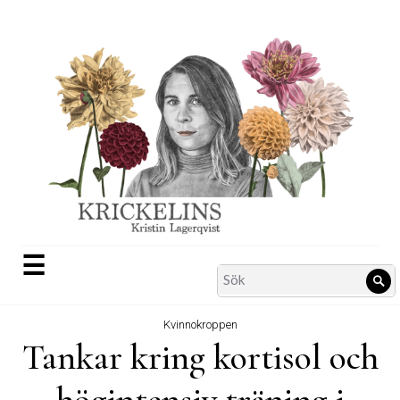
Skip
to
content
☰
Search
Sö
for:
Kvinnokroppen
Tankar kring kortisol och