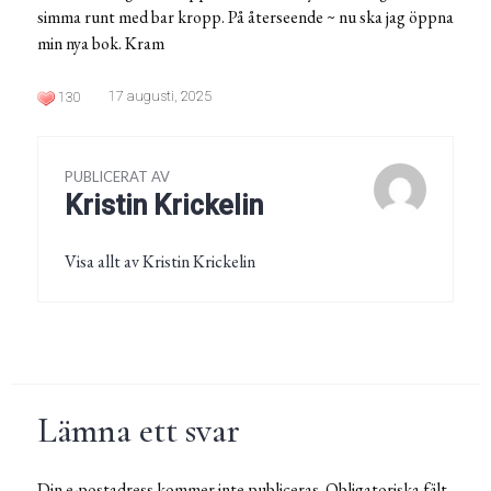
simma runt med bar kropp. På återseende ~ nu ska jag öppna
min nya bok. Kram
17 augusti, 2025
130
PUBLICERAT AV
Kristin Krickelin
Visa allt av Kristin Krickelin
Lämna ett svar
Din e-postadress kommer inte publiceras.
Obligatoriska fält