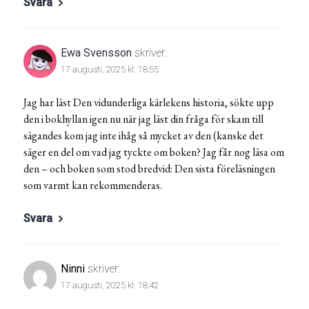
Svara
Ewa Svensson
skriver:
17 augusti, 2025 kl. 18:55
Jag har läst Den vidunderliga kärlekens historia, sökte upp
den i bokhyllan igen nu när jag läst din fråga för skam till
sägandes kom jag inte ihåg så mycket av den (kanske det
säger en del om vad jag tyckte om boken? Jag får nog läsa om
den – och boken som stod bredvid: Den sista föreläsningen
som varmt kan rekommenderas.
Svara
Ninni
skriver:
17 augusti, 2025 kl. 18:42