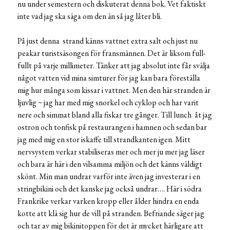
nu under semestern och diskuterat denna bok. Vet faktiskt
inte vad jag ska säga om den än så jag låter bli.
På just denna strand känns vattnet extra salt och just nu
peakar turistsäsongen för fransmännen. Det är liksom full-
fullt på varje millimeter. Tänker att jag absolut inte får svälja
något vatten vid mina simturer för jag kan bara föreställa
mig hur många som kissar i vattnet. Men den här stranden är
ljuvlig ~ jag har med mig snorkel och cyklop och har varit
nere och simmat bland alla fiskar tre gånger. Till lunch åt jag
ostron och tonfisk på restaurangen i hamnen och sedan bar
jag med mig en stor iskaffe till strandkanten igen. Mitt
nervsystem verkar stabiliseras mer och mer ju mer jag läser
och bara är här i den vilsamma miljön och det känns väldigt
skönt. Min man undrar varför inte även jag investerar i en
stringbikini och det kanske jag också undrar…. Här i södra
Frankrike verkar varken kropp eller ålder hindra en enda
kotte att klä sig hur de vill på stranden. Befriande säger jag
och tar av mig bikinitoppen för det är mycket härligare att