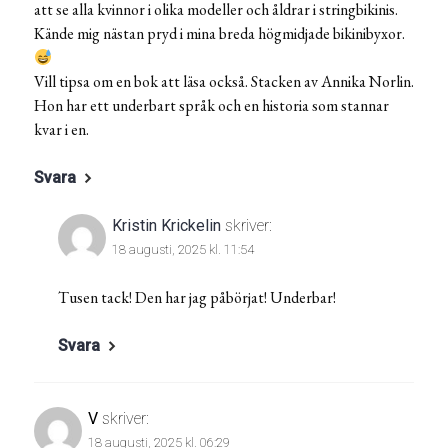
att se alla kvinnor i olika modeller och åldrar i stringbikinis.
Kände mig nästan pryd i mina breda högmidjade bikinibyxor.
Vill tipsa om en bok att läsa också. Stacken av Annika Norlin.
Hon har ett underbart språk och en historia som stannar
kvar i en.
Svara
Kristin Krickelin
skriver:
18 augusti, 2025 kl. 11:54
Tusen tack! Den har jag påbörjat! Underbar!
Svara
V
skriver:
18 augusti, 2025 kl. 06:29