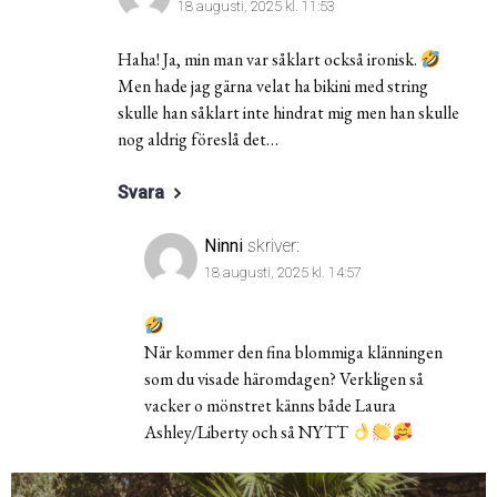
18 augusti, 2025 kl. 11:53
Haha! Ja, min man var såklart också ironisk.
Men hade jag gärna velat ha bikini med string
skulle han såklart inte hindrat mig men han skulle
nog aldrig föreslå det…
Svara
Ninni
skriver:
18 augusti, 2025 kl. 14:57
När kommer den fina blommiga klänningen
som du visade häromdagen? Verkligen så
vacker o mönstret känns både Laura
Ashley/Liberty och så NYTT
Inläggsnavigering