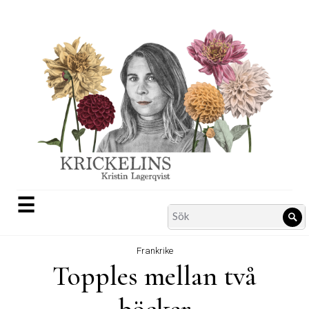
Skip
to
content
☰
Search
Sö
for:
Frankrike
Topples mellan två