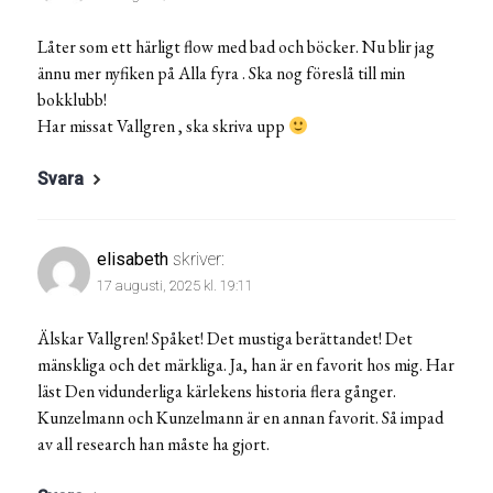
Låter som ett härligt flow med bad och böcker. Nu blir jag
ännu mer nyfiken på Alla fyra . Ska nog föreslå till min
bokklubb!
Har missat Vallgren , ska skriva upp
Svara
elisabeth
skriver:
17 augusti, 2025 kl. 19:11
Älskar Vallgren! Spåket! Det mustiga berättandet! Det
mänskliga och det märkliga. Ja, han är en favorit hos mig. Har
läst Den vidunderliga kärlekens historia flera gånger.
Kunzelmann och Kunzelmann är en annan favorit. Så impad
av all research han måste ha gjort.