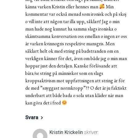
känna varken Kristin eller hennes man
Min
kommentar var också menad som ironisk och på skoj
o vill inte att någon tar illa upp, såklart! Jag o min
man hade nog kunnat ha samma slags ironiska o
skämtsamma konversation oss emellan o ingen av oss
är varken kvinnogris respektive mansgris. Men
såklart helt ok med string på badstranden om en
verkligen känner för det, även om både jag o min man
hoppar just den detaljen. Kanske förlösande att
bära/se string på människor som en slags
kroppsaktivism mot uppfattningen att string är för
de med ”snyggast normkropp”?? O det är ju faktiskt
underbart att både bada o sola utan kläder när man
kan göra det i fred
Svara
Kristin Krickelin
skriver: