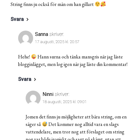
String finns ju också för män om han gillart
Svara
Sanna
skriver:
17 augusti, 2025 kl. 20:57
Hehe!
Hann surna och tänka mansgris när jag läste
blogginlägget, men log igen när jag läste din kommentar!
Svara
Ninni
skriver:
18 augusti, 2025 kl. 09:01
Jomen det finns ju möjligheter att bära string, om en
säger så
Det kommer nog alltid vara en slags
vattendelare, men tror nog att förslaget om string
nog var både ironiskt och sagt på skämt, utan att