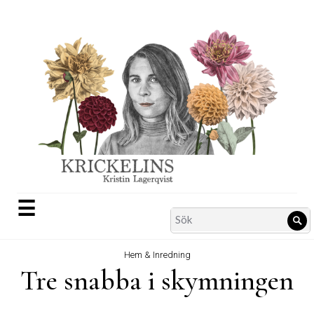
Skip
to
content
☰
Search
Sö
for:
Hem & Inredning
Tre snabba i skymningen