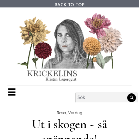
Skip
BACK TO TOP
to
content
☰
Search
Sö
for:
Resor
,
Vardag
Ut i skogen ~ så