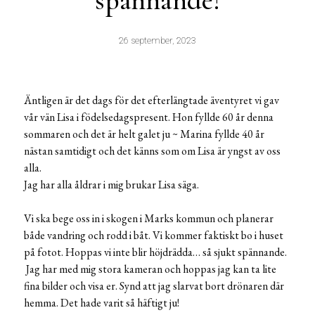
spännande!
26 september, 2023
Äntligen är det dags för det efterlängtade äventyret vi gav
vår vän Lisa i födelsedagspresent. Hon fyllde 60 år denna
sommaren och det är helt galet ju ~ Marina fyllde 40 år
nästan samtidigt och det känns som om Lisa är yngst av oss
alla.
Jag har alla åldrar i mig brukar Lisa säga.
Vi ska bege oss in i skogen i Marks kommun och planerar
både vandring och rodd i båt. Vi kommer faktiskt bo i huset
på fotot. Hoppas vi inte blir höjdrädda… så sjukt spännande.
Jag har med mig stora kameran och hoppas jag kan ta lite
fina bilder och visa er. Synd att jag slarvat bort drönaren där
hemma. Det hade varit så häftigt ju!