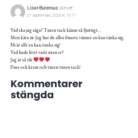
Lisa+Burenius
skriver:
27 september, 2023 kl. 16:17
Vad ska jag säga? Tusen tack känns så fjuttigt…
Men kära ni- Jag har de allra finaste vänner en kan tänka sig.
Ni är allt en kan önska sig!
Vad hade livet varit utan er?
Jag är så rik
Puss och kram och tusen tusen tack!
Kommentarer
stängda
Inläggsnavigering
FÖREGÅENDE
Låser och åker hem
Föregående
post: