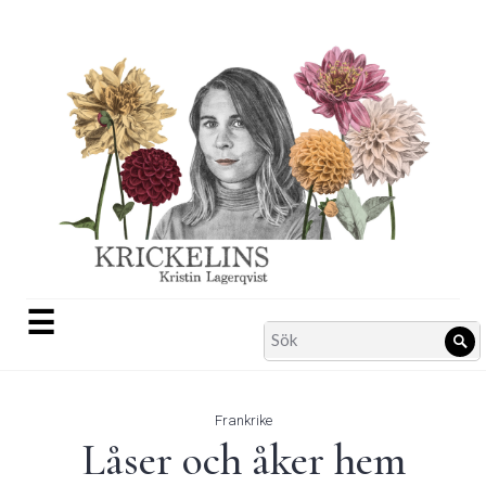
Skip
to
content
☰
Search
Sö
for:
Frankrike
Låser och åker hem