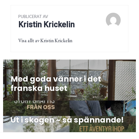
PUBLICERAT AV
Kristin Krickelin
Visa allt av Kristin Krickelin
Inläggsnavigering
FÖREGÅENDE
Med goda vänner i det
Föregående
post:
franska huset
NÄSTA
Ut i skogen ~ så spännande!
Nästa
post: