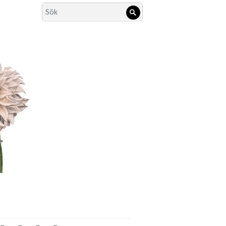
Search
Sök
for: