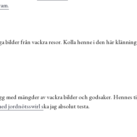
ram.
iga bilder från vackra resor. Kolla henne i den här klänni
ogg med mängder av vackra bilder och godsaker. Hennes tip
ed jordnötsswirl s
ka jag absolut testa.