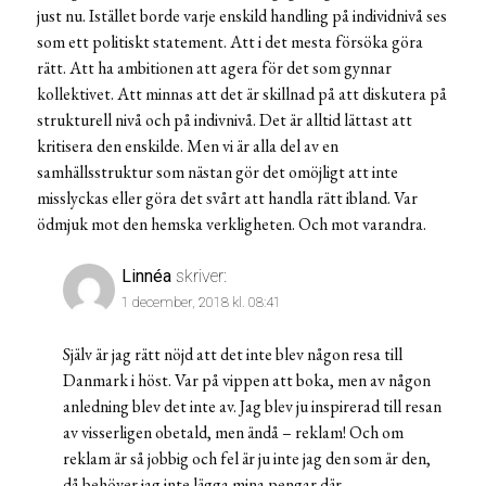
just nu. Istället borde varje enskild handling på individnivå ses
som ett politiskt statement. Att i det mesta försöka göra
rätt. Att ha ambitionen att agera för det som gynnar
kollektivet. Att minnas att det är skillnad på att diskutera på
strukturell nivå och på indivnivå. Det är alltid lättast att
kritisera den enskilde. Men vi är alla del av en
samhällsstruktur som nästan gör det omöjligt att inte
misslyckas eller göra det svårt att handla rätt ibland. Var
ödmjuk mot den hemska verkligheten. Och mot varandra.
Linnéa
skriver:
1 december, 2018 kl. 08:41
Själv är jag rätt nöjd att det inte blev någon resa till
Danmark i höst. Var på vippen att boka, men av någon
anledning blev det inte av. Jag blev ju inspirerad till resan
av visserligen obetald, men ändå – reklam! Och om
reklam är så jobbig och fel är ju inte jag den som är den,
då behöver jag inte lägga mina pengar där.