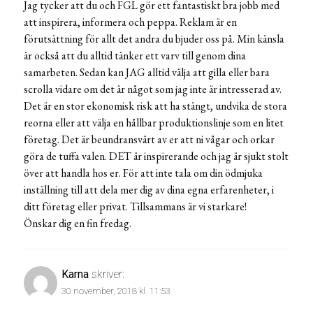
Jag tycker att du och FGL gör ett fantastiskt bra jobb med
att inspirera, informera och peppa. Reklam är en
förutsättning för allt det andra du bjuder oss på. Min känsla
är också att du alltid tänker ett varv till genom dina
samarbeten. Sedan kan JAG alltid välja att gilla eller bara
scrolla vidare om det är något som jag inte är intresserad av.
Det är en stor ekonomisk risk att ha stängt, undvika de stora
reorna eller att välja en hållbar produktionslinje som en litet
företag. Det är beundransvärt av er att ni vågar och orkar
göra de tuffa valen. DET är inspirerande och jag är sjukt stolt
över att handla hos er. För att inte tala om din ödmjuka
inställning till att dela mer dig av dina egna erfarenheter, i
ditt företag eller privat. Tillsammans är vi starkare!
Önskar dig en fin fredag.
Karna
skriver:
30 november, 2018 kl. 11:53