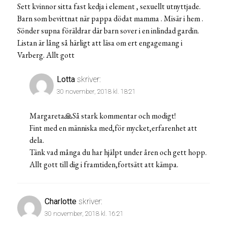
Sett kvinnor sitta fast kedja i element , sexuellt utnyttjade.
Barn som bevittnat när pappa dödat mamma . Misär i hem .
Sönder supna föräldrar där barn sover i en inlindad gardin.
Listan är lång så härligt att läsa om ert engagemang i
Varberg. Allt gott
Lotta
skriver:
30 november, 2018 kl. 18:21
Margareta🙏Så stark kommentar och modigt!
Fint med en människa med,för mycket,erfarenhet att
dela.
Tänk vad många du har hjälpt under åren och gett hopp.
Allt gott till dig i framtiden,fortsätt att kämpa.
Charlotte
skriver:
30 november, 2018 kl. 16:21