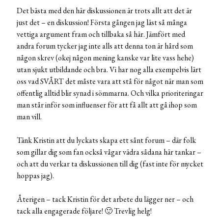
Det bästa med den här diskussionen är trots allt att det är
just det – en diskussion! Första gången jag läst så många
vettiga argument fram och tillbaka så här. Jämfört med
andra forum tycker jag inte alls att denna ton är hård som
någon skrev (okej någon mening kanske var lite vass hehe)
utan sjukt utbildande och bra. Vi har nog alla exempelvis lärt
oss vad SVÅRT det måste vara att stå för något när man som
offentlig alltid blir synad i sömmarna. Och vilka prioriteringar
man står inför som influenser för att få allt att gå ihop som
man vill.
Tänk Kristin att du lyckats skapa ett sånt forum – där folk
som gillar dig som fan också vågar vädra sådana här tankar –
och att du verkar ta diskussionen till dig (fast inte för mycket
hoppas jag).
Återigen – tack Kristin för det arbete du lägger ner – och
tack alla engagerade följare! 🙂 Trevlig helg!