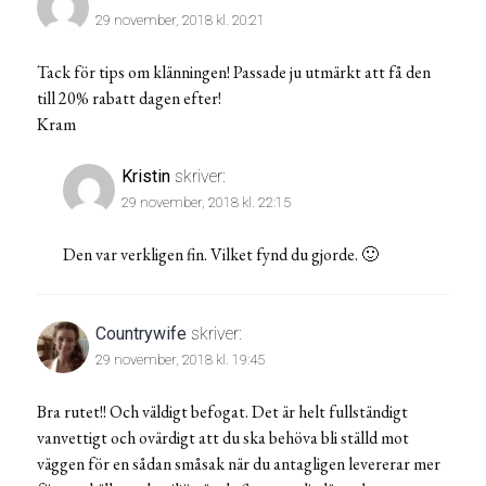
29 november, 2018 kl. 20:21
Tack för tips om klänningen! Passade ju utmärkt att få den
till 20% rabatt dagen efter!
Kram
Kristin
skriver:
29 november, 2018 kl. 22:15
Den var verkligen fin. Vilket fynd du gjorde. 🙂
Countrywife
skriver:
29 november, 2018 kl. 19:45
Bra rutet!! Och väldigt befogat. Det är helt fullständigt
vanvettigt och ovärdigt att du ska behöva bli ställd mot
väggen för en sådan småsak när du antagligen levererar mer