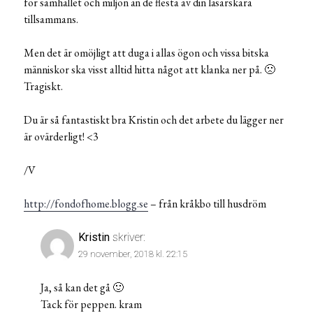
för samhället och miljön än de flesta av din läsarskara
tillsammans.
Men det är omöjligt att duga i allas ögon och vissa bitska
människor ska visst alltid hitta något att klanka ner på. 🙁
Tragiskt.
Du är så fantastiskt bra Kristin och det arbete du lägger ner
är ovärderligt! <3
/V
http://fondofhome.blogg.se
– från kråkbo till husdröm
Kristin
skriver:
29 november, 2018 kl. 22:15
Ja, så kan det gå 🙂
Tack för peppen. kram