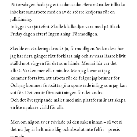
På torsdagen hade jag ett sedan sedan flera månader tillbaka
inbokat samarbete med en av de större kedjorna för en
julklänning.
Inlägget var jättefint. Skulle klädkedjan vara med på Black
Friday dagen efter? Ingen aning. Förmodligen.
Skedde en värderingskrock? Ja, förmodligen. Sedan dess har
jag har flera gånger fått förklara mig och av vissa läsare blivit
ställd mot väggen för det som hände. Men så här var det
alltså. Varken mer eller mindre. Men jag lovar att jag
kommer fortsätta att arbeta för de frågor jag brinner för.
Och jag kommer fortsätta göra sponsrade inlägg som jag kan
stå för. Det ena är förutsättningen för det andra.
Och det övergripande målet med min plattform är att skapa
en lite mjukare värld för alla.
Men om någon av er tvivlade på den saken innan – så vet ni
det nu. Jag är helt mänsklig och absolut inte felfri – precis
som du.