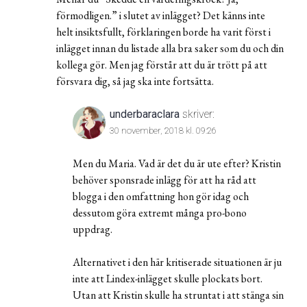
förmodligen.” i slutet av inlägget? Det känns inte
helt insiktsfullt, förklaringen borde ha varit först i
inlägget innan du listade alla bra saker som du och din
kollega gör. Men jag förstår att du är trött på att
försvara dig, så jag ska inte fortsätta.
underbaraclara
skriver:
30 november, 2018 kl. 09:26
Men du Maria. Vad är det du är ute efter? Kristin
behöver sponsrade inlägg för att ha råd att
blogga i den omfattning hon gör idag och
dessutom göra extremt många pro-bono
uppdrag.
Alternativet i den här kritiserade situationen är ju
inte att Lindex-inlägget skulle plockats bort.
Utan att Kristin skulle ha struntat i att stänga sin