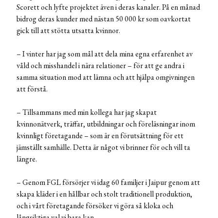
Scorett och lyfte projektet även i deras kanaler. På en månad
bidrog deras kunder med nästan 50 000 kr som oavkortat
gick till att stötta utsatta kvinnor.
– I vinter har jag som mål att dela mina egna erfarenhet av
våld och misshandel i nära relationer – för att ge andra i
samma situation mod att lämna och att hjälpa omgivningen
att förstå.
– Tillsammans med min kollega har jag skapat
kvinnonätverk, träffar, utbildningar och föreläsningar inom
kvinnligt företagande – som är en förutsättning för ett
jämställt samhälle. Detta är något vi brinner för och vill ta
längre.
– Genom FGL försörjer vi idag 60 familjer i Jaipur genom att
skapa kläder i en hållbar och stolt traditionell produktion,
och i vårt företagande försöker vi göra så kloka och
långsiktiga val vi bara kan.