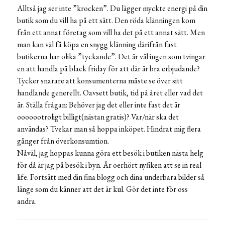
Alltså jag ser inte ”krocken”. Du lägger myckte energi på din
butik som du vill ha på ett sätt. Den röda klänningen kom
från ett annat företag som vill ha det på ett annat sätt. Men
man kan väl få köpa en snygg klänning därifrån fast
butikerna har olika ”tyckande”. Det är väl ingen som tvingar
en att handla på black friday för att där är bra erbjudande?
Tycker snarare att konsumenterna måste se över sitt
handlande generellt. Oavsett butik, tid på året eller vad det
är. Ställa frågan: Behöver jag det eller inte fast det är
ooooootroligt billigt(nästan gratis)? Var/när ska det
användas? Tvekar man så hoppa inköpet. Hindrat mig flera
gånger från överkonsumtion.
Nåväl, jag hoppas kunna göra ett besök i butiken nästa helg
för då är jag på besök i byn. Är oerhört nyfiken att se in real
life. Fortsätt med din fina blogg och dina underbara bilder så
länge som du känner att det är kul. Gör det inte för oss
andra.