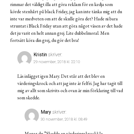
rimmar det väldigt illa att göra reklam för en kedja som
körde stenhårt på black Friday, jag kan inte tänka mig att du
inte var medveten om att de skulle göra det? Hade ni bara
struntat i Black Friday utan att göra något väsen av det hade
det ju varit en helt annan grej. Lite dubbelmoral. Men
fortsätt köra din grej, du gör det bra!
Kristin
skriver:
29 november, 2018 kl. 22:10
Läs inlägget igen Mary. Det står att det blev en
värderingskrock och att jag inte är felfri. Jag har tagit till
mig av allt som skrivits och ovan är min förklaring till vad
som skedde.
Mary
skriver:
30 november, 2018 kl. 08:49
Menar du ”Skedde en värderingskrock? Ja,