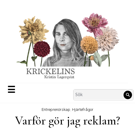
Skip
to
content
☰
Search
Sö
for:
Entreprenörskap
,
Hjärtefrågor
Varför gör jag reklam?