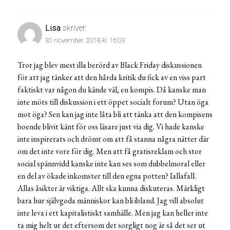
Lisa
skriver:
30 november, 2018 kl. 16:03
Tror jag blev mest illa berörd av Black Friday diskussionen
för att jag tänker att den hårda kritik du fick av en viss part
faktiskt var någon du kände väl, en kompis. Då kanske man
inte möts till diskussion i ett öppet socialt forum? Utan öga
mot öga? Sen kan jag inte låta bli att tänka att den kompisens
boende blivit känt för oss läsare just via dig. Vi hade kanske
inte inspirerats och drömt om att få stanna några nätter där
om det inte vore för dig. Men att få gratisreklam och stor
social spännvidd kanske inte kan ses som dubbelmoral eller
en del av ökade inkomster till den egna potten? Iallafall.
Allas åsikter är viktiga. Allt ska kunna diskuteras. Märkligt
bara hur självgoda människor kan bli ibland. Jag vill absolut
inte leva i ett kapitalistiskt samhälle. Men jag kan heller inte
ta mig helt ur det eftersom det sorgligt nog är så det ser ut