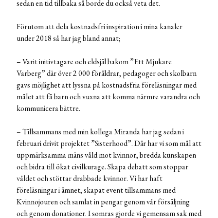
sedan en tid tillbaka så borde du också veta det.
Förutom att dela kostnadsfri inspiration i mina kanaler
under 2018 så har jag bland annat;
– Varit initivtagare och eldsjäl bakom ”Ett Mjukare
Varberg” där över 2 000 föräldrar, pedagoger och skolbarn
gavs möjlighet att lyssna på kostnadsfria föreläsningar med
målet att få barn och vuxna att komma närmre varandra och
kommunicera bättre.
– Tillsammans med min kollega Miranda har jag sedan i
februari drivit projektet ”Sisterhood”. Där har vi som mål att
uppmärksamma mäns våld mot kvinnor, bredda kunskapen
och bidra till ökat civilkurage. Skapa debatt som stoppar
våldet och stöttar drabbade kvinnor. Vi har haft
föreläsningar i ämnet, skapat event tillsammans med
Kvinnojouren och samlat in pengar genom vår försäljning
och genom donationer. I somras gjorde vi gemensam sak med