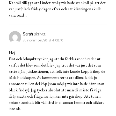
Kan väl tillägga att Lindex troligtvis hade stenkoll på att det
var just black friday dagen efter och att klänningen skulle
vara read…
Sarah
skriver:
30 november, 2018 kl. 08:40
Hej!
Fint och ödmjukt tycker jag att du förklarar och reder ut
varför det blev som det blev. Jag tror det var just det som
satte igång diskussionen, att folk inte kunde koppla ihop de
båda budskapen. Av kommentarerna att döma ledde ju
annonsen till en del köp (som möjligtvis inte hade hänt utan
black friday). Jag tycker absolut att man då måste få våga
ifrågasätta och fråga när logiken inte går ihop. Att tonen
sedan stundtals blir väl hård är en annan femma och såklart
inte ok.