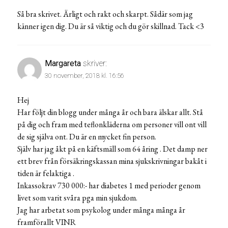
Så bra skrivet. Ärligt och rakt och skarpt. Sådär som jag
känner igen dig. Du är så viktig och du gör skillnad. Tack <3
Margareta
skriver:
30 november, 2018 kl. 16:56
Hej
Har följt din blogg under många år och bara älskar allt. Stå
på dig och fram med teflonkläderna om personer vill ont vill
de sig själva ont. Du är en mycket fin person.
Själv har jag åkt på en käftsmäll som 64 åring . Det damp ner
ett brev från försäkringskassan mina sjukskrivningar bakåt i
tiden är felaktiga .
Inkassokrav 730 000:- har diabetes 1 med perioder genom
livet som varit svåra pga min sjukdom.
Jag har arbetat som psykolog under många många år
framförallt VINR