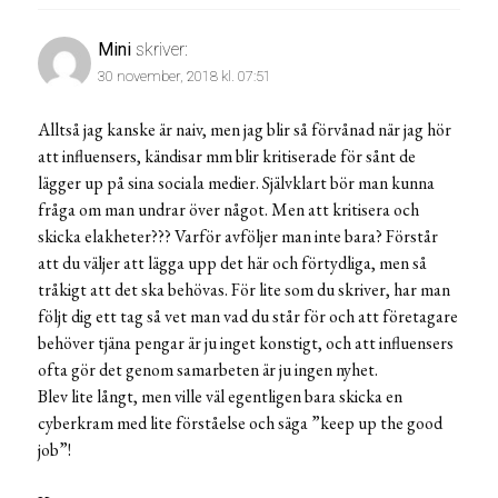
Mini
skriver:
30 november, 2018 kl. 07:51
Alltså jag kanske är naiv, men jag blir så förvånad när jag hör
att influensers, kändisar mm blir kritiserade för sånt de
lägger up på sina sociala medier. Självklart bör man kunna
fråga om man undrar över något. Men att kritisera och
skicka elakheter??? Varför avföljer man inte bara? Förstår
att du väljer att lägga upp det här och förtydliga, men så
tråkigt att det ska behövas. För lite som du skriver, har man
följt dig ett tag så vet man vad du står för och att företagare
behöver tjäna pengar är ju inget konstigt, och att influensers
ofta gör det genom samarbeten är ju ingen nyhet.
Blev lite långt, men ville väl egentligen bara skicka en
cyberkram med lite förståelse och säga ”keep up the good
job”!