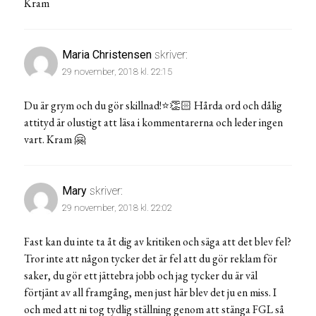
Kram
Maria Christensen
skriver:
29 november, 2018 kl. 22:15
Du är grym och du gör skillnad!⭐️👏🏻 Hårda ord och dålig
attityd är olustigt att läsa i kommentarerna och leder ingen
vart. Kram 🤗
Mary
skriver:
29 november, 2018 kl. 22:02
Fast kan du inte ta åt dig av kritiken och säga att det blev fel?
Tror inte att någon tycker det är fel att du gör reklam för
saker, du gör ett jättebra jobb och jag tycker du är väl
förtjänt av all framgång, men just här blev det ju en miss. I
och med att ni tog tydlig ställning genom att stänga FGL så