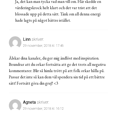
Ja, det kan man tycka vad man vill om. Här skedde en
värderingskrock helt klart och det var trist att det
blossade upp på detta sätt. Tänk om all denna energi
hade lagts på något bättre istället.
Linn
skriver:
29 november, 2018 kl. 17:46
Älskar dina kanaler, du ger mig ändlöst med inspiration.
Beundrar att du orkar fortsätta att ge det trots all negativa
kommentarer. Blir så himla trött på att folk orkar hålla på.
Passar det inte så kan dem väl spendera sin tid på ett bättre
sätt! Fortsätt göra din grej!! <3
Agneta
skriver:
29 november, 2018 kl. 16:12