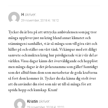
H
skriver:
29 november, 2018 kl. 18:12
Tycker du är bra på att uttrycka ambivalensen som jag tror
många upplever just nu kring bland annat klimatet och
stämningen i samhället, vi är så många som vill göra rätt och
håller på och ställer om vårt tänk. Vi kämpar med ett dåligt
samvete och insikten kring hur priviligierade vi är i vår del av
världen. Vissa dagar känns det överväldigande och hopplöst
men många dagar är det jävlaranamma som gäller! Samtidigt
som det alltid finns dom som motarbetar de goda krafterna
så fort dom kommer åt. Tycker du ska känna dig stolt över
att du använder din röst som når ut till så många för att
sprida hopp och kunskap. Kram!
Kristin
skriver:
29 november, 2018 kl. 22:21