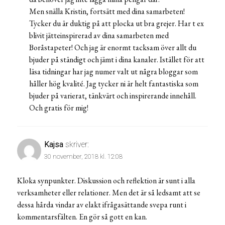
Men snälla Kristin, fortsätt med dina samarbeten!
Tycker du är duktig på att plocka ut bra grejer. Har t ex
blivit jätteinspirerad av dina samarbeten med
Boråstapeter! Och jag är enormt tacksam över allt du
bjuder på ständigt och jämt i dina kanaler. Istället för att
läsa tidningar har jag numer valt ut några bloggar som
håller hög kvalité. Jag tycker ni är helt fantastiska som
bjuder på varierat, tänkvärt och inspirerande innehåll.
Och gratis för mig!
Kajsa
skriver:
30 november, 2018 kl. 12:08
Kloka synpunkter. Diskussion och reflektion är sunt i alla
verksamheter eller relationer. Men det är så ledsamt att se
dessa hårda vindar av elakt ifrågasättande svepa runt i
kommentarsfälten. En gör så gott en kan.