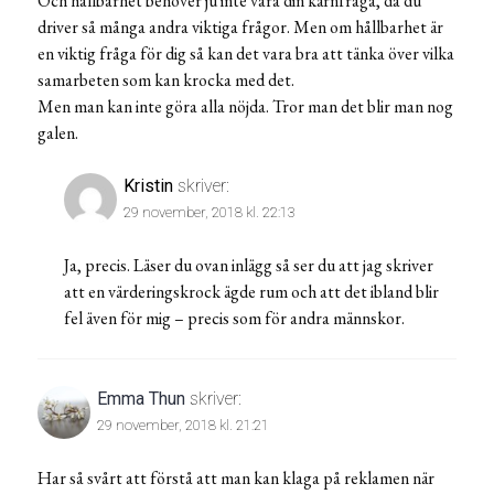
Och hållbarhet behöver ju inte vara din kärnfråga, då du
driver så många andra viktiga frågor. Men om hållbarhet är
en viktig fråga för dig så kan det vara bra att tänka över vilka
samarbeten som kan krocka med det.
Men man kan inte göra alla nöjda. Tror man det blir man nog
galen.
Kristin
skriver:
29 november, 2018 kl. 22:13
Ja, precis. Läser du ovan inlägg så ser du att jag skriver
att en värderingskrock ägde rum och att det ibland blir
fel även för mig – precis som för andra männskor.
Emma Thun
skriver:
29 november, 2018 kl. 21:21
Har så svårt att förstå att man kan klaga på reklamen när