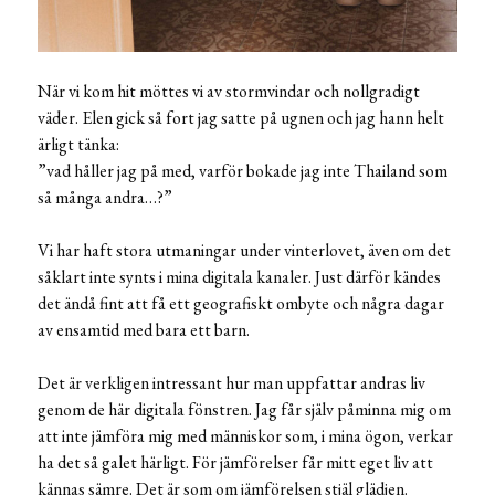
När vi kom hit möttes vi av stormvindar och nollgradigt
väder. Elen gick så fort jag satte på ugnen och jag hann helt
ärligt tänka:
”vad håller jag på med, varför bokade jag inte Thailand som
så många andra…?”
Vi har haft stora utmaningar under vinterlovet, även om det
såklart inte synts i mina digitala kanaler. Just därför kändes
det ändå fint att få ett geografiskt ombyte och några dagar
av ensamtid med bara ett barn.
Det är verkligen intressant hur man uppfattar andras liv
genom de här digitala fönstren. Jag får själv påminna mig om
att inte jämföra mig med människor som, i mina ögon, verkar
ha det så galet härligt. För jämförelser får mitt eget liv att
kännas sämre. Det är som om jämförelsen stjäl glädjen.