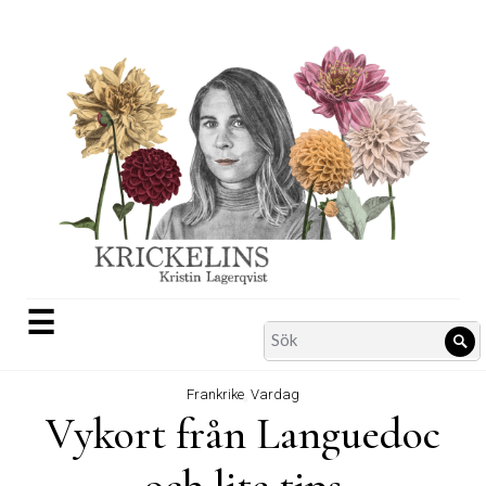
Skip
to
content
☰
Search
Sö
for:
Frankrike
,
Vardag
Vykort från Languedoc