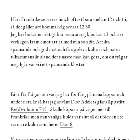
Här i Frankrike serveras lunch oftast bara mellan 12 och 14,
så det gäller att komma iväg senast 12.30.
Jag har bokat en riktigt bra restaurang klockan 13 och ser
verkligen fram emot att ta med min son dit. Att äta
spännande och god mat och få uppleva kultur och natur
tillsammans är bland det finaste man kan göra, om du frågar
mig. Igår var vi i ett spännande kloster.
Får ofta frågan om vad jag har för färg på mina läppar och
under flera år så har jag använt Dior Addicts glansläppstift
Re(d)volution 745
. Skulle köpa ny på vägen ner till
Frankrike men min vanliga kulör var slut så det blev en lite
varmare kulör som heter
Dior 8
.
Varje säsong presenteras tre läppstiftshylsor ur kollektionen