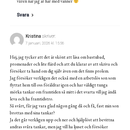
våren när jag är här med vänner
Svara
Kristina
skriver:
7 januari, 2026 kl. 15:56
Hej, jag tycker att det är skönt att läsa om bastubad,
promenader och lite flärd och att du klarar av att skriva och
försöker ta hand om dig själv även om det finns prolem.
Jag försöker verkligen det också med en arbetslös son som
flyttat hem till oss föräldrar igen och har väldigt tunga
mörka tankar om framtiden så mitt i det svarta vill jag ändå
leva och ha framtidstro.
Så svårt, får jag vara glad någon gång då och få, fast min son
brottas med sina tankar?
Ja det går verkligen upp och ner och hjälplöst att bevittna
andras svåra tankar, men jag vill ha ljuset och försöker