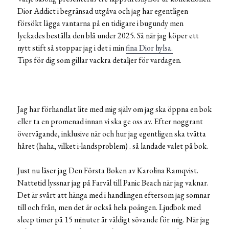
Dior Addict i begränsad utgåva och jag har egentligen
försökt lägga vantarna på en tidigare i bugundy men
lyckades beställa den blå under 2025. Så när jag köper ett
nytt stift så stoppar jag i det i min
fina Dior hylsa.
Tips för dig som gillar vackra detaljer för vardagen.
Jag har förhandlat lite med mig själv om jag ska öppna en bok
eller ta en promenad innan vi ska ge oss av. Efter noggrant
övervägande, inklusive när och hur jag egentligen ska tvätta
håret (haha, vilket i-landsproblem) . så landade valet på bok.
Just nu läser jag Den Första Boken av Karolina Ramqvist.
Nattetid lyssnar jag på Farväl till Panic Beach när jag vaknar.
Det är svårt att hänga med i handlingen eftersom jag somnar
till och från, men det är också hela poängen. Ljudbok med
sleep timer på 15 minuter är väldigt sövande för mig. När jag