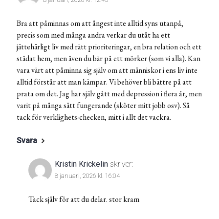
Bra att påminnas om att ångest inte alltid syns utanpå,
precis som med många andra verkar du utåt ha ett
jättehärligt liv med rätt prioriteringar, en bra relation och ett
städat hem, men även du bär på ett mörker (som vi alla). Kan
vara värt att påminna sig själv om att människor i ens liv inte
alltid förstår att man kämpar. Vi behöver bli bättre på att
prata om det. Jag har själv gått med depression i flera år, men
varit på många sätt fungerande (sköter mitt jobb osv). Så
tack för verklighets-checken, mitt i allt det vackra.
Svara
Kristin Krickelin
skriver:
8 januari, 2026 kl. 16:04
Tack själv för att du delar. stor kram