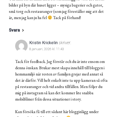
bilder på byn där huset ligger – mysiga bagerier och gator,
små torg och restauranger (som jag föreställer mig att det
är, men jag kan ju ha fel
Tack på förhand!
Svara
Kristin Krickelin
skriver:
8 januari, 2026 kl. 11:43
Tack för feedback. Jag förstår och du är inte ensom om
denna önskan. Brukar mest skapa innehåll till bloggen i
hemmamiljö när resten av familjen grejar med annat så
det är därför. Vill helt enkelt inte ta upp kameran så ofta
på restauranger och vid andra tillfällen. Men följer du
mig på instagram så kan det kommer lite snabba
mobilfilmer från dessa situationer i story.
Kan försöka få till ett sådant här blogginlägg under