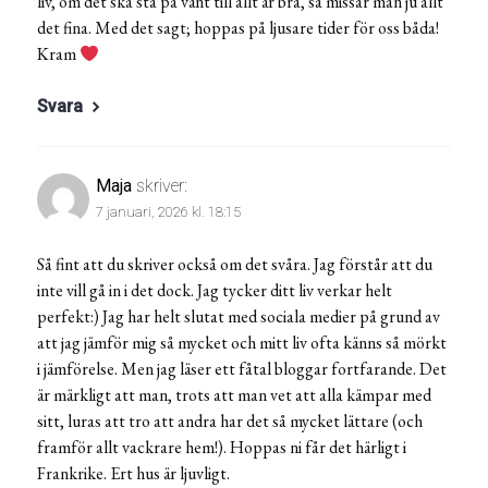
liv, om det ska stå på vänt till allt är bra, så missar man ju allt
det fina. Med det sagt; hoppas på ljusare tider för oss båda!
Kram
Svara
Maja
skriver:
7 januari, 2026 kl. 18:15
Så fint att du skriver också om det svåra. Jag förstår att du
inte vill gå in i det dock. Jag tycker ditt liv verkar helt
perfekt:) Jag har helt slutat med sociala medier på grund av
att jag jämför mig så mycket och mitt liv ofta känns så mörkt
i jämförelse. Men jag läser ett fåtal bloggar fortfarande. Det
är märkligt att man, trots att man vet att alla kämpar med
sitt, luras att tro att andra har det så mycket lättare (och
framför allt vackrare hem!). Hoppas ni får det härligt i
Frankrike. Ert hus är ljuvligt.