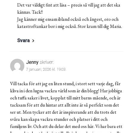
Det var väldigt fint att läsa – precis så vill jag att det ska
kännas. Tack!!
Jag känner mig ensam ibland också och ångest, oro och
katastroftankar bor i mig också. Stor kram till dig Maria.
Svara
Jenny
skriver:
7 januari, 2026 kl. 19:03
Vill tacka för att jag en liten stund, i stort sett varje dag, får
kliva in i den lugna vackra värld som är din blogg! Har jobbiga
och tuffa saker i livet, kopplat till mitt barns mående, och är
tacksam för att du hintar att allt inte är så perfekt som det
ser ut. Men tycker att det är inspirerande att du trots det
svåra kan skapa vackra stunder och platser i ditt och
familjens liv. Och att du delar det med oss här. Vi har bara ett