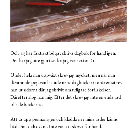
Och jag har faktiskt börjat skriva dagbok för hand igen.
Det har jag inte gjort sedan jag var sexton år.
Under hela min uppväxt skrev jag mycket, men när min
dåvarande pojkvän hittade mina dagböcker i tonåren så rev
han ut sidorna där jag skrivit om tidigare förälskelser.
Därefter slog han mig. Efter det skrev jag inte en enda rad
till i de böckerna.
Att ta upp pennan igen och kladda ner mina rader känns
både fint och ovant. Inte van att skriva för hand.