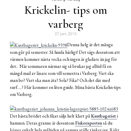
Krickelin- tips om
varberg
27 juni, 2015
Denna helg är det många
som går på semester. Så himla härligt! Det sägs dessutom att
värmen kommer nästa vecka och ingen är gladare än jag för
det.. När sommaren närmar sig så brukar jag alltid få en
mängd mail av läsare som vill semestra i Varberg. Vart ska
man bo? Vart ska man äta? Sola? Fika? Och det där med
surf….? Här kommer en liten guide. Mina bästa Krickelin-tips
om Varberg.
Det bästa brödet och fikat säljs helt klart på
Kustbageriet
i
hamnen. Deras granne är dessutom
Fiskeexporten
så du
köper enkelt hela måltiden på samma ställe tänker jag. Rökt