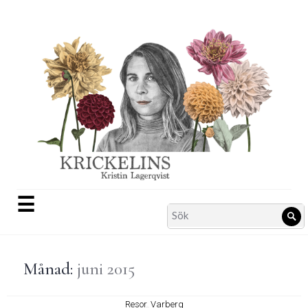
Skip
to
content
☰
Search
Sö
for:
Månad:
juni 2015
Resor
,
Varberg