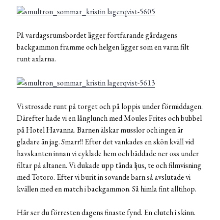
På vardagsrumsbordet ligger fortfarande gårdagens
backgammon framme och helgen ligger som en varm filt
runt axlarna.
Vi strosade runt på torget och på loppis under förmiddagen.
Därefter hade vi en långlunch med Moules Frites och bubbel
på Hotel Havanna. Barnen älskar musslor och ingen är
gladare än jag. Smarr!! Efter det vankades en skön kväll vid
havskanten innan vi cyklade hem och bäddade ner oss under
filtar på altanen. Vi dukade upp tända ljus, te och filmvisning
med Totoro. Efter vi burit in sovande barn så avslutade vi
kvällen med en match i backgammon. Så himla fint alltihop.
Här ser du förresten dagens finaste fynd. En clutch i skinn.