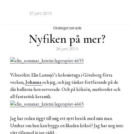
27 juni, 2015
Okategoriserade
Nyfiken på mer?
26 juni, 2015
Vi besökte Elin Lannsjö’s kolonistuga i Göteborg förra
veckan,
Johanna
och jag, och jag tänker fortfarande på de
där bullarna hon serverade. Och på köksön, matbordet och
all fantastisk keramik.
Jag har redan tiggt till mig ett nytt besök med min man.
Undrar om han kan bygga en likadan köksö? Jag har nog inte
rätt tålamod är jag rädd…