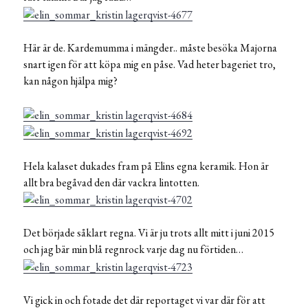
Här är de. Kardemumma i mängder.. måste besöka Majorna
snart igen för att köpa mig en påse. Vad heter bageriet tro,
kan någon hjälpa mig?
Hela kalaset dukades fram på Elins egna keramik. Hon är
allt bra begåvad den där vackra lintotten.
Det började såklart regna. Vi är ju trots allt mitt i juni 2015
och jag bär min blå regnrock varje dag nu förtiden…
Vi gick in och fotade det där reportaget vi var där för att