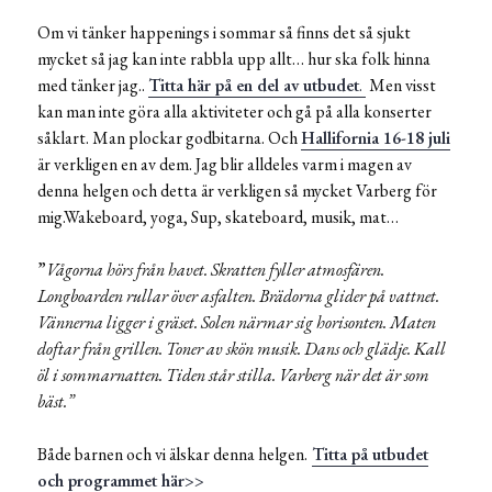
Om vi tänker happenings i sommar så finns det så sjukt
mycket så jag kan inte rabbla upp allt… hur ska folk hinna
med tänker jag..
Titta här på en del av utbudet
.
Men visst
kan man inte göra alla aktiviteter och gå på alla konserter
såklart. Man plockar godbitarna. Och
Hallifornia 16-18 juli
är verkligen en av dem. Jag blir alldeles varm i magen av
denna helgen och detta är verkligen så mycket Varberg för
mig.Wakeboard, yoga, Sup, skateboard, musik, mat…
”
Vågorna hörs från havet. Skratten fyller atmosfären.
Longboarden rullar över asfalten. Brädorna glider på vattnet.
Vännerna ligger i gräset. Solen närmar sig horisonten. Maten
doftar från grillen. Toner av skön musik. Dans och glädje. Kall
öl i sommarnatten. Tiden står stilla. Varberg när det är som
bäst.”
Både barnen och vi älskar denna helgen.
Titta på utbudet
och programmet här>>