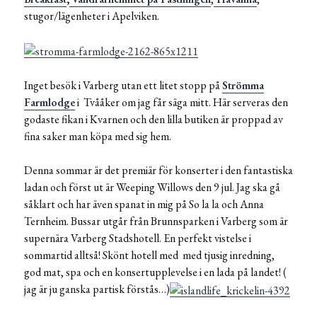
stugor/lägenheter i Apelviken.
Inget besök i Varberg utan ett litet stopp på
Strömma
Farmlodge
i Tvååker om jag får säga mitt. Här serveras den
godaste fikan i Kvarnen och den lilla butiken är proppad av
fina saker man köpa med sig hem.
Denna sommar är det premiär för konserter i den fantastiska
ladan och först ut är Weeping Willows den 9 jul. Jag ska gå
såklart och har även spanat in mig på So la la och Anna
Ternheim. Bussar utgår från Brunnsparken i Varberg som är
supernära Varberg Stadshotell. En perfekt vistelse i
sommartid alltså! Skönt hotell med med tjusig inredning,
god mat, spa och en konsertupplevelse i en lada på landet! (
jag är ju ganska partisk förstås…)