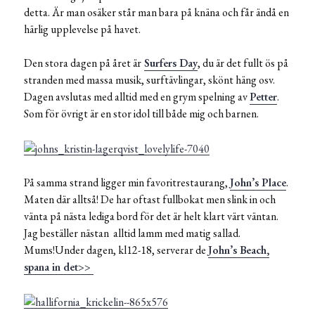
detta. Är man osäker står man bara på knäna och får ändå en
härlig upplevelse på havet.
Den stora dagen på året är
Surfers Day
, du är det fullt ös på
stranden med massa musik, surftävlingar, skönt häng osv.
Dagen avslutas med alltid med en grym spelning av
Petter
.
Som för övrigt är en stor idol till både mig och barnen.
På samma strand ligger min favoritrestaurang,
John’s Place
.
Maten där alltså! De har oftast fullbokat men slink in och
vänta på nästa lediga bord för det är helt klart värt väntan.
Jag beställer nästan alltid lamm med matig sallad.
Mums!Under dagen, kl12-18, serverar de
John’s Beach,
spana in det>>