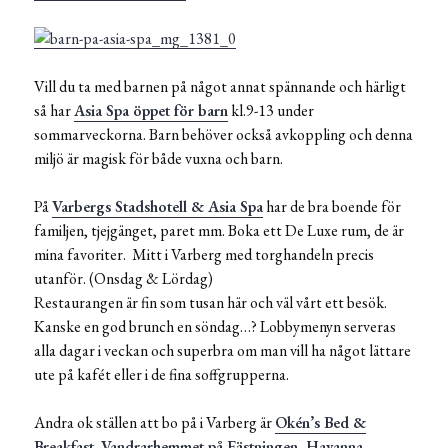
Vill du ta med barnen på något annat spännande och härligt
så har
Asia Spa öppet för barn
kl.9-13 under
sommarveckorna. Barn behöver också avkoppling och denna
miljö är magisk för både vuxna och barn.
På
Varbergs Stadshotell & Asia Spa
har de bra boende för
familjen, tjejgänget, paret mm. Boka ett De Luxe rum, de är
mina favoriter. Mitt i Varberg med torghandeln precis
utanför. (Onsdag & Lördag)
Restaurangen är fin som tusan här och väl vårt ett besök.
Kanske en god brunch en söndag…? Lobbymenyn serveras
alla dagar i veckan och superbra om man vill ha något lättare
ute på kafét eller i de fina soffgrupperna.
Andra ok ställen att bo på i Varberg är
Okén’s Bed &
Breakfast
,
Vandrarhemmet på Fästningen
,
Havanna
,