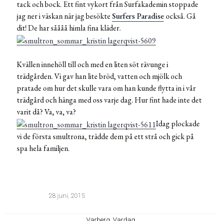
tack och bock. Ett fint vykort från Surfakademin stoppade
jag ner i väskan när jag besökte
Surfers Paradise
också. Gå
dit! De har såååå himla fina kläder.
Kvällen innehöll till och med en liten söt rävunge i
trädgården. Vi gav han lite bröd, vatten och mjölk och
pratade om hur det skulle vara om han kunde flytta in i vår
trädgård och hänga med oss varje dag. Hur fint hade inte det
varit då? Va, va, va?
Idag plockade
vi de första smultrona, trädde dem på ett strå och gick på
spa hela familjen.
28 juni, 2015
Varberg
,
Vardag