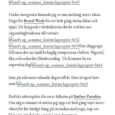
Under morgonen lämnade jag av min nioåring nere i viken.
Dags för
Board Week
för ett helt gäng sköna kikar och
tjejer. De hoppade i våtdräkterna direkt och bar ner
vågsurfingbrädorna till vattnet.
Lite duggregn
föll men det var ändå behaglig temperatur i luften. Vågsurf,
fika och sedan lite Skimboarding. De kommer ha en
superskoj dag!
Inne på saloonen vaknade dagen till liv. Fint i år igen! Inte
sant?
Perfekt arbetsplats för en av killarna på
Surfers Paradise
.
Om några timmar så möter jag upp ett helt gäng tejer nere i
viken för lite härligt häng på stranden med yoga, sup osv.
Det sägs att det ska spricka upp dessutom…