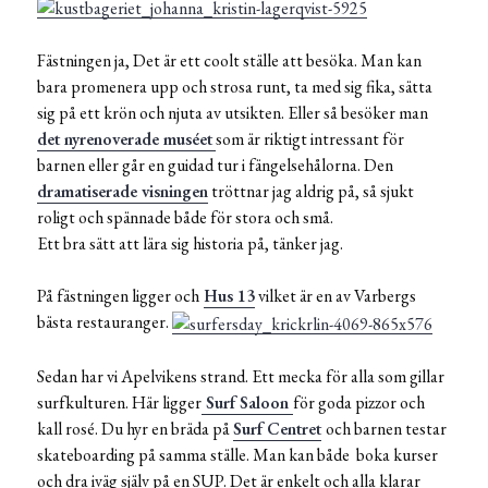
Fästningen ja, Det är ett coolt ställe att besöka. Man kan
bara promenera upp och strosa runt, ta med sig fika, sätta
sig på ett krön och njuta av utsikten. Eller så besöker man
det nyrenoverade muséet
som är riktigt intressant för
barnen eller går en guidad tur i fängelsehålorna. Den
dramatiserade visningen
tröttnar jag aldrig på, så sjukt
roligt och spännade både för stora och små.
Ett bra sätt att lära sig historia på, tänker jag.
På fästningen ligger och
Hus 13
vilket är en av Varbergs
bästa restauranger.
Sedan har vi Apelvikens strand. Ett mecka för alla som gillar
surfkulturen. Här ligger
Surf Saloon
för goda pizzor och
kall rosé. Du hyr en bräda på
Surf Centret
och barnen testar
skateboarding på samma ställe. Man kan både boka kurser
och dra iväg själv på en SUP. Det är enkelt och alla klarar