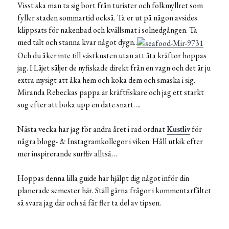
Visst ska man ta sig bort från turister och folkmyllret som
fyller staden sommartid också. Ta er ut på någon avsides
klippsats för nakenbad och kvällsmat i solnedgången. Ta
med tält och stanna kvar något dygn..
Och du åker inte till västkusten utan att äta kräftor hoppas
jag. I Läjet säljer de nyfiskade direkt från en vagn och det är ju
extra mysigt att åka hem och koka dem och smaska i sig.
Miranda Rebeckas pappa är kräftfiskare och jag ett starkt
sug efter att boka upp en date snart….
Nästa vecka har jag för andra året i rad ordnat
Kustliv
för
några blogg- & Instagramkollegor i viken. Håll utkik efter
mer inspirerande surfliv alltså…
Hoppas denna lilla guide har hjälpt dig något inför din
planerade semester här. Ställ gärna frågor i kommentarfältet
så svara jag där och så får fler ta del av tipsen.