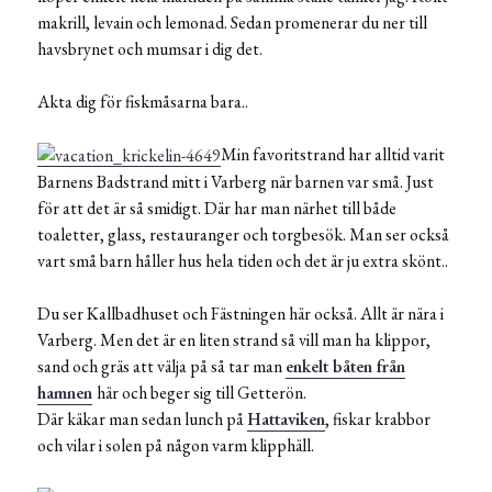
makrill, levain och lemonad. Sedan promenerar du ner till
havsbrynet och mumsar i dig det.
Akta dig för fiskmåsarna bara..
Min favoritstrand har alltid varit
Barnens Badstrand mitt i Varberg när barnen var små. Just
för att det är så smidigt. Där har man närhet till både
toaletter, glass, restauranger och torgbesök. Man ser också
vart små barn håller hus hela tiden och det är ju extra skönt..
Du ser Kallbadhuset och Fästningen här också. Allt är nära i
Varberg. Men det är en liten strand så vill man ha klippor,
sand och gräs att välja på så tar man
enkelt båten från
hamnen
här och beger sig till Getterön.
Där käkar man sedan lunch på
Hattaviken
, fiskar krabbor
och vilar i solen på någon varm klipphäll.