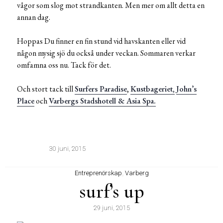
vågor som slog mot strandkanten. Men mer om allt detta en
annan dag.
Hoppas Du finner en fin stund vid havskanten eller vid
någon mysig sjö du också under veckan. Sommaren verkar
omfamna oss nu. Tack för det.
Och stort tack till
Surfers Paradise
,
Kustbageriet
,
John’s
Place
och
Varbergs Stadshotell & Asia Spa.
30 juni, 2015
Entreprenörskap
,
Varberg
surf’s up
29 juni, 2015