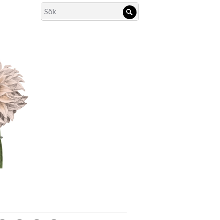
Search
Sök
for: