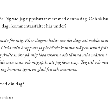
för Dig vad jag uppskattat mest med denna dag. Och så kan
n dag i kommentarsfältet här under?
nsiv för mig. Efter dagens kalas var det dags att rodda mat
e i hela min kropp att jag behövde komma iväg en stund frå
 jag skulle snöra på mig löparskorna och lämna alla måsten i
åde min man och mig själv att jag kom iväg. Tog till och med
är jag hemma igen, en glad fru och mamma.
med din dag?
entarer