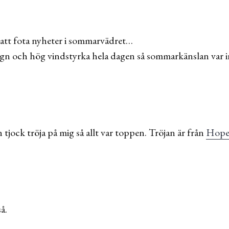
 att fota nyheter i sommarvädret…
egn och hög vindstyrka hela dagen så sommarkänslan var in
 tjock tröja på mig så allt var toppen. Tröjan är från
Hop
å.