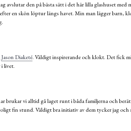
ag avslutar den på bästa sätt i det här lilla glashuset med 
 efter en skön löptur längs havet. Min man lägger barn, k
g.
å
Jason Diaketé
. Väldigt inspirerande och klokt. Det fick 
i livet.
 brukar vi alltid gå laget runt i båda familjerna och berä
ligt fin stund. Väldigt bra initiativ av dem tycker jag och