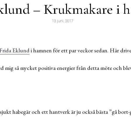
Eklund – Krukmakare i
13 juni, 2017
Frida Eklund
i hamnen för ett par veckor sedan. Här dri
 mig så mycket positiva energier från detta möte och blev
 sjukt habegär och ett hantverk är ju också bästa ”gå bort