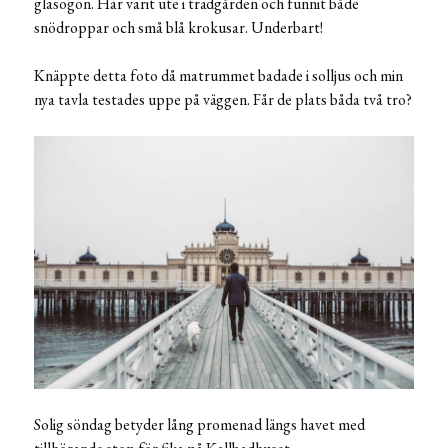
glasögon. Har varit ute i trädgården och funnit både
snödroppar och små blå krokusar. Underbart!
Knäppte detta foto då matrummet badade i solljus och min
nya tavla testades uppe på väggen. Får de plats båda två tro?
Solig söndag betyder lång promenad längs havet med