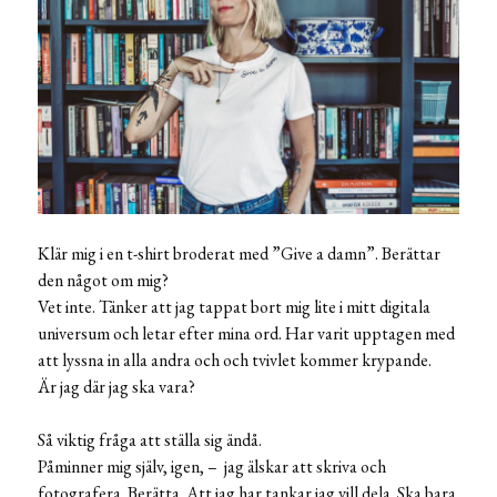
Klär mig i en t-shirt broderat med ”Give a damn”. Berättar
den något om mig?
Vet inte. Tänker att jag tappat bort mig lite i mitt digitala
universum och letar efter mina ord. Har varit upptagen med
att lyssna in alla andra och och tvivlet kommer krypande.
Är jag där jag ska vara?
Så viktig fråga att ställa sig ändå.
Påminner mig själv, igen, – jag älskar att skriva och
fotografera. Berätta. Att jag har tankar jag vill dela. Ska bara