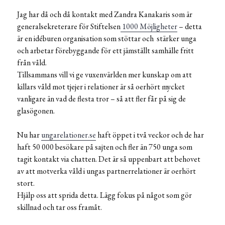
Jag har då och då kontakt med Zandra Kanakaris som är
generalsekreterare för Stiftelsen
1000 Möjligheter
– detta
är en idéburen organisation som stöttar och stärker unga
och arbetar förebyggande för ett jämställt samhälle fritt
från våld.
Tillsammans vill vi ge vuxenvärlden mer kunskap om att
killars våld mot tjejer i relationer är så oerhört mycket
vanligare än vad de flesta tror – så att fler får på sig de
glasögonen.
Nu har
ungarelationer.se
haft öppet i två veckor och de har
haft 50 000 besökare på sajten och fler än 750 unga som
tagit kontakt via chatten. Det är så uppenbart att behovet
av att motverka våld i ungas partnerrelationer är oerhört
stort.
Hjälp oss att sprida detta. Lägg fokus på något som gör
skillnad och tar oss framåt.