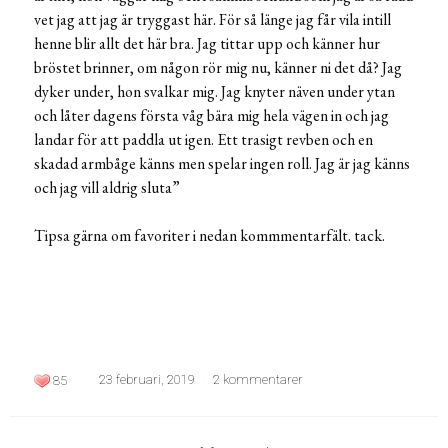
vet jag att jag är tryggast här. För så länge jag får vila intill
henne blir allt det här bra. Jag tittar upp och känner hur
bröstet brinner, om någon rör mig nu, känner ni det då? Jag
dyker under, hon svalkar mig. Jag knyter näven under ytan
och låter dagens första våg bära mig hela vägen in och jag
landar för att paddla ut igen. Ett trasigt revben och en
skadad armbåge känns men spelar ingen roll. Jag är jag känns
och jag vill aldrig sluta”
Tipsa gärna om favoriter i nedan kommmentarfält. tack.
23 februari, 2019
2 kommentarer
85