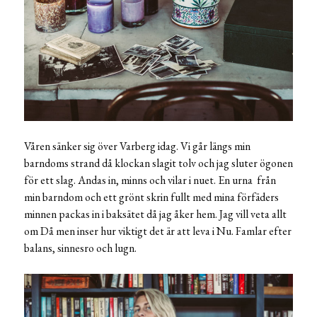
Våren sänker sig över Varberg idag. Vi går längs min
barndoms strand då klockan slagit tolv och jag sluter ögonen
för ett slag. Andas in, minns och vilar i nuet. En urna från
min barndom och ett grönt skrin fullt med mina förfäders
minnen packas in i baksätet då jag åker hem. Jag vill veta allt
om Då men inser hur viktigt det är att leva i Nu. Famlar efter
balans, sinnesro och lugn.