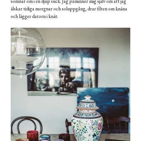
somnar om i en djup suck. Jag påminner mig själv om att jag
älskar tidiga morgnar och soluppgång, drar filten om knäna
och lägger datorn i knät.