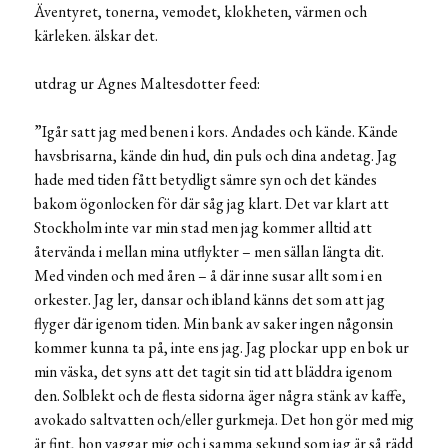
Äventyret, tonerna, vemodet, klokheten, värmen och
kärleken. älskar det.
utdrag ur Agnes Maltesdotter feed:
”Igår satt jag med benen i kors. Andades och kände. Kände
havsbrisarna, kände din hud, din puls och dina andetag. Jag
hade med tiden fått betydligt sämre syn och det kändes
bakom ögonlocken för där såg jag klart. Det var klart att
Stockholm inte var min stad men jag kommer alltid att
återvända i mellan mina utflykter – men sällan längta dit.
Med vinden och med åren – å där inne susar allt som i en
orkester. Jag ler, dansar och ibland känns det som att jag
flyger där igenom tiden. Min bank av saker ingen någonsin
kommer kunna ta på, inte ens jag. Jag plockar upp en bok ur
min väska, det syns att det tagit sin tid att bläddra igenom
den. Solblekt och de flesta sidorna äger några stänk av kaffe,
avokado saltvatten och/eller gurkmeja. Det hon gör med mig
är fint, hon vaggar mig och i samma sekund som jag är så rädd