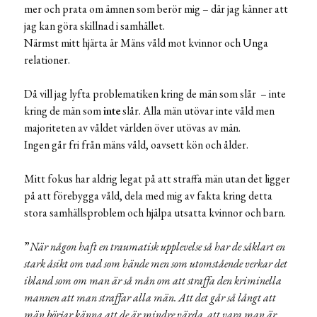
mer och prata om ämnen som berör mig – där jag känner att
jag kan göra skillnad i samhället.
Närmst mitt hjärta är Mäns våld mot kvinnor och Unga
relationer.
Då vill jag lyfta problematiken kring de män som slår – inte
kring de män som
inte
slår. Alla män utövar inte våld men
majoriteten av våldet världen över utövas av män.
Ingen går fri från mäns våld, oavsett kön och ålder.
Mitt fokus har aldrig legat på att straffa män utan det ligger
på att förebygga våld, dela med mig av fakta kring detta
stora samhällsproblem och hjälpa utsatta kvinnor och barn.
”
När någon haft en traumatisk upplevelse så har de såklart en
stark åsikt om vad som hände men som utomstående verkar det
ibland som om man är så mån om att straffa den kriminella
mannen att man straffar alla män. Att det går så långt att
män börjar känna att de är mindre värda, att vara man är