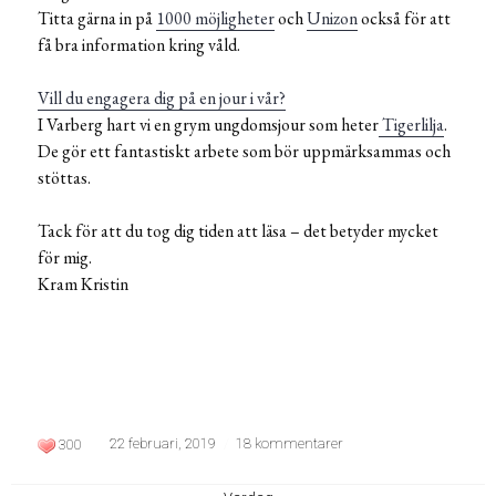
Titta gärna in på
1000 möjligheter
och
Unizon
också för att
få bra information kring våld.
Vill du engagera dig på en jour i vår?
I Varberg hart vi en grym ungdomsjour som heter
Tigerlilja
.
De gör ett fantastiskt arbete som bör uppmärksammas och
stöttas.
Tack för att du tog dig tiden att läsa – det betyder mycket
för mig.
Kram Kristin
22 februari, 2019
18 kommentarer
300