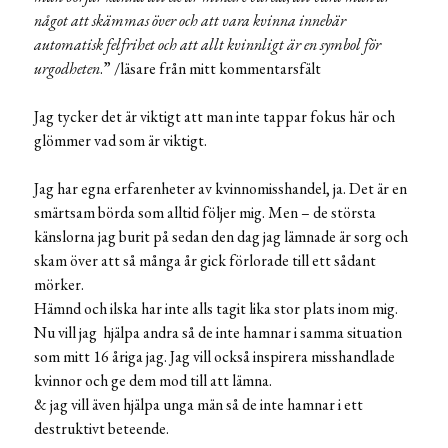
något att skämmas över och att vara kvinna innebär
automatisk felfrihet och att allt kvinnligt är en symbol för
urgodheten
.” /läsare från mitt kommentarsfält
Jag tycker det är viktigt att man inte tappar fokus här och
glömmer vad som är viktigt.
Jag har egna erfarenheter av kvinnomisshandel, ja. Det är en
smärtsam börda som alltid följer mig. Men – de största
känslorna jag burit på sedan den dag jag lämnade är sorg och
skam över att så många år gick förlorade till ett sådant
mörker.
Hämnd och ilska har inte alls tagit lika stor plats inom mig.
Nu vill jag hjälpa andra så de inte hamnar i samma situation
som mitt 16 åriga jag. Jag vill också inspirera misshandlade
kvinnor och ge dem mod till att lämna.
& jag vill även hjälpa unga män så de inte hamnar i ett
destruktivt beteende.