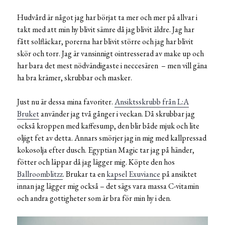
Hudvård är något jag har börjat ta mer och mer på allvar i
takt med att min hy blivit sämre då jag blivit äldre. Jag har
fått solfläckar, porerna har blivit större och jag har blivit
skör och torr. Jag är vansinnigt ointresserad av make up och
har bara det mest nödvändigaste i neccesären – men vill gäna
ha bra krämer, skrubbar och masker.
Just nu är dessa mina favoriter.
Ansiktsskrubb från L:A
Bruket
använder jag två gånger i veckan. Då skrubbar jag
också kroppen med kaffesump, den blir både mjuk och lite
oljigt fet av detta. Annars smörjer jag in mig med kallpressad
kokosolja efter dusch. Egyptian Magic tar jag på händer,
fötter och läppar då jag lägger mig. Köpte den hos
Ballroomblitzz
. Brukar ta en
kapsel Exuviance
på ansiktet
innan jag lägger mig också – det sägs vara massa C-vitamin
och andra gottigheter som är bra för min hy i den.