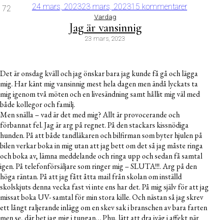
24 mars, 2023
23 mars, 2023
15 kommentarer
72
Vardag
Jag är vansinnig
23 mars, 2023
Det är onsdag kväll och jag önskar bara jag kunde få gå och lägga
mig. Har känt mig vansinnig mest hela dagen men ändå lyckats ta
mig igenom två möten och en livesändning samt hållit mig väl med
både kollegor och familj.
Men snälla – vad är det med mig? Allt är provocerande och
förbannat fel. Jag är arg på regnet. På den stackars kissnödiga
hunden. På att både tandläkaren och bilfirman som byter hjulen på
bilen verkar boka in mig utan att jag bett om det så jag måste ringa
och boka av, lämna meddelande och ringa upp och sedan få samtal
igen. På telefonförsäljare som ringer mig – SLUTA!!!. Arg på den
höga räntan. På att jag fått åtta mail från skolan om inställd
skolskjuts denna vecka fast vi inte ens har det. På mig själv för att jag
missat boka UV- samtal för min stora kille. Och nästan så jag skrev
ett långt raljerande inlägg om en skev sak i branschen av bara farten
men se, där bet jag mig i tungan… Phu, lätt att dra iväg i affekt när