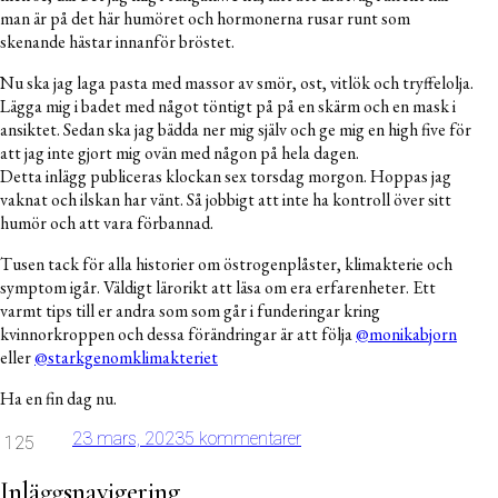
man är på det här humöret och hormonerna rusar runt som
skenande hästar innanför bröstet.
Nu ska jag laga pasta med massor av smör, ost, vitlök och tryffelolja.
Lägga mig i badet med något töntigt på på en skärm och en mask i
ansiktet. Sedan ska jag bädda ner mig själv och ge mig en high five för
att jag inte gjort mig ovän med någon på hela dagen.
Detta inlägg publiceras klockan sex torsdag morgon. Hoppas jag
vaknat och ilskan har vänt. Så jobbigt att inte ha kontroll över sitt
humör och att vara förbannad.
Tusen tack för alla historier om östrogenplåster, klimakterie och
symptom igår. Väldigt lärorikt att läsa om era erfarenheter. Ett
varmt tips till er andra som som går i funderingar kring
kvinnorkroppen och dessa förändringar är att följa
@monikabjorn
eller
@starkgenomklimakteriet
Ha en fin dag nu.
23 mars, 2023
5 kommentarer
125
Inläggsnavigering