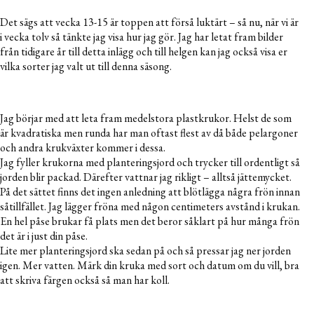
Det sägs att vecka 13-15 är toppen att förså luktärt – så nu, när vi är
i vecka tolv så tänkte jag visa hur jag gör. Jag har letat fram bilder
från tidigare år till detta inlägg och till helgen kan jag också visa er
vilka sorter jag valt ut till denna säsong.
Jag börjar med att leta fram medelstora plastkrukor. Helst de som
är kvadratiska men runda har man oftast flest av då både pelargoner
och andra krukväxter kommer i dessa.
Jag fyller krukorna med planteringsjord och trycker till ordentligt så
jorden blir packad. Därefter vattnar jag rikligt – alltså jättemycket.
På det sättet finns det ingen anledning att blötlägga några frön innan
såtillfället. Jag lägger fröna med någon centimeters avstånd i krukan.
En hel påse brukar få plats men det beror såklart på hur många frön
det är i just din påse.
Lite mer planteringsjord ska sedan på och så pressar jag ner jorden
igen. Mer vatten. Märk din kruka med sort och datum om du vill, bra
att skriva färgen också så man har koll.