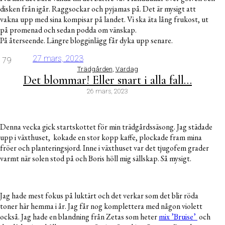
disken från igår. Raggsockar och pyjamas på. Det är mysigt att
vakna upp med sina kompisar på landet. Vi ska äta lång frukost, ut
på promenad och sedan podda om vänskap.
På återseende. Längre blogginlägg får dyka upp senare.
27 mars, 2023
79
Trädgården
,
Vardag
Det blommar! Eller snart i alla fall…
26 mars, 2023
Denna vecka gick startskottet för min trädgårdssäsong. Jag städade
upp i växthuset, kokade en stor kopp kaffe, plockade fram mina
fröer och planteringsjord. Inne i växthuset var det tjugofem grader
varmt när solen stod på och Boris höll mig sällskap. Så mysigt.
Jag hade mest fokus på luktärt och det verkar som det blir röda
toner här hemma i år. Jag får nog komplettera med någon violett
också. Jag hade en blandning från Zetas som heter
mix ’Bruise’
och