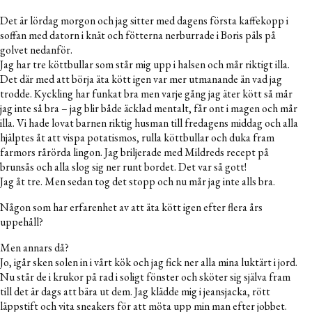
Det är lördag morgon och jag sitter med dagens första kaffekopp i
soffan med datorn i knät och fötterna nerburrade i Boris päls på
golvet nedanför.
Jag har tre köttbullar som står mig upp i halsen och mår riktigt illa.
Det där med att börja äta kött igen var mer utmanande än vad jag
trodde. Kyckling har funkat bra men varje gång jag äter kött så mår
jag inte så bra – jag blir både äcklad mentalt, får ont i magen och mår
illa. Vi hade lovat barnen riktig husman till fredagens middag och alla
hjälptes åt att vispa potatismos, rulla köttbullar och duka fram
farmors rårörda lingon. Jag briljerade med Mildreds recept på
brunsås och alla slog sig ner runt bordet. Det var så gott!
Jag åt tre. Men sedan tog det stopp och nu mår jag inte alls bra.
Någon som har erfarenhet av att äta kött igen efter flera års
uppehåll?
Men annars då?
Jo, igår sken solen in i vårt kök och jag fick ner alla mina luktärt i jord.
Nu står de i krukor på rad i soligt fönster och sköter sig själva fram
till det är dags att bära ut dem. Jag klädde mig i jeansjacka, rött
läppstift och vita sneakers för att möta upp min man efter jobbet.