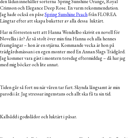
den lådan innehåller sorterna Spring Sunshine Orange, Royal
Crimson och Elegance Deep Rose. En varm rekommendation.
Jag hade också en påse
Spring Sunshine Peach
från FLOREA.
Längtar efter att skapa buketter av alla dessa luktärt.
Har ni förresten sett att Hanna Wendelbo skrivit en novell för
Novellix i år? Är så stolt över min fina Hanna och alla hennes
framgångar – hon är en stjärna. Kommande vecka är hon på
trädgårdsmässan i en egen monter med En Annan Slags Trädgård.
Jag kommer vara gäst i montern torsdag eftermiddag – då har jag
med mig böcker och lite annat.
Tiden går så fort nu när våren tar fart. Skynda långsamt är min
parodi i år. Jag stressar ingenstans och allt ska få ta sin tid.
Kallsådd i godislådor och luktärt i påsar.