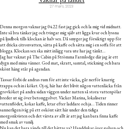
27 mars, 2023
Denna morgon vaknar jag 04.22 fast jag gick och la mig vid midnatt.
Inte så bra tänker jag och tvingar mig själv att ligga kvar och lyssna
på ljudbok tills klockan är halv sex. Då smyger jag försiktigt upp för
att dricka citronvatten, sätta på kaffe och sätta mig i en soffa för att
blogga. Klockan sex ska mitt inlägg vara ute har jag tänkt…
Jag har vaknat på The Cabin på Strömma Farmlodge där jag är ett
dygn med mina vänner. God mat, skratt, samtal, stickning och bara
skönt häng står på agendan.
Tassar förbi de andras rum för att inte väcka, går nerför knarrig
trappa och in i köket. Oj oj, här har det blivit någon vattenläcka från
grovköket på andra sidan väggen under natten så stora vattenpölar
breder ut sig över betonggolvet. Väcker Marina, lokaliserar
vattenflödet, kokar kaffe, letar efter laddare och ja… Tiden rinner
sannerligen iväg på ett oskönt sätt här under den tidiga
morgonkvisten och det värsta av allt är att jag kan bara finna kaffe
med smak av vanilj.
Nu kan det bara vända till det bättre va? Handdukar över golven och