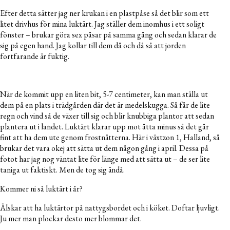
Efter detta sätter jag ner krukan i en plastpåse så det blir som ett
litet drivhus för mina luktärt. Jag ställer dem inomhus i ett soligt
fönster – brukar göra sex påsar på samma gång och sedan klarar de
sig på egen hand. Jag kollar till dem då och då så att jorden
fortfarande är fuktig.
När de kommit upp en liten bit, 5-7 centimeter, kan man ställa ut
dem på en plats i trädgården där det är medelskugga. Så får de lite
regn och vind så de växer till sig och blir knubbiga plantor att sedan
plantera ut i landet. Luktärt klarar upp mot åtta minus så det går
fint att ha dem ute genom frostnätterna. Här i växtzon 1, Halland, så
brukar det vara okej att sätta ut dem någon gång i april. Dessa på
fotot har jag nog väntat lite för länge med att sätta ut – de ser lite
taniga ut faktiskt. Men de tog sig ändå.
Kommer ni så luktärt i år?
Älskar att ha luktärtor på nattygsbordet och i köket. Doftar ljuvligt.
Ju mer man plockar desto mer blommar det.