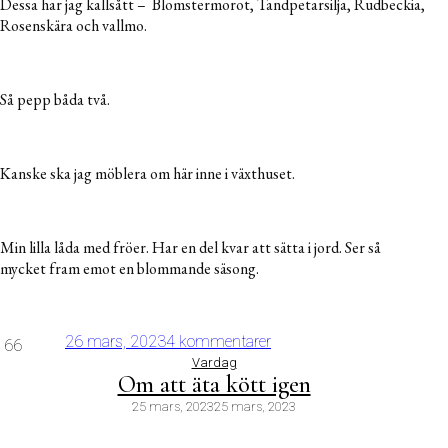
Dessa har jag kallsått – Blomstermorot, Tandpetarsilja, Rudbeckia,
Rosenskära och vallmo.
Så pepp båda två.
Kanske ska jag möblera om här inne i växthuset.
Min lilla låda med fröer. Har en del kvar att sätta i jord. Ser så
mycket fram emot en blommande säsong.
26 mars, 2023
4 kommentarer
66
Vardag
Om att äta kött igen
25 mars, 2023
25 mars, 2023