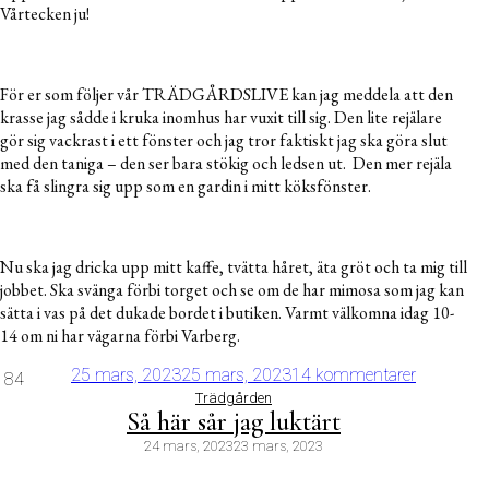
Vårtecken ju!
För er som följer vår TRÄDGÅRDSLIVE kan jag meddela att den
krasse jag sådde i kruka inomhus har vuxit till sig. Den lite rejälare
gör sig vackrast i ett fönster och jag tror faktiskt jag ska göra slut
med den taniga – den ser bara stökig och ledsen ut. Den mer rejäla
ska få slingra sig upp som en gardin i mitt köksfönster.
Nu ska jag dricka upp mitt kaffe, tvätta håret, äta gröt och ta mig till
jobbet. Ska svänga förbi torget och se om de har mimosa som jag kan
sätta i vas på det dukade bordet i butiken. Varmt välkomna idag 10-
14 om ni har vägarna förbi Varberg.
25 mars, 2023
25 mars, 2023
14 kommentarer
84
Trädgården
Så här sår jag luktärt
24 mars, 2023
23 mars, 2023