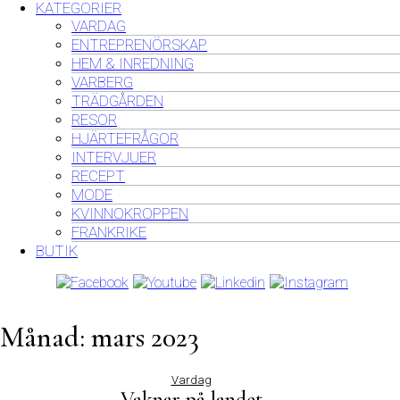
KATEGORIER
VARDAG
ENTREPRENÖRSKAP
HEM & INREDNING
VARBERG
TRÄDGÅRDEN
RESOR
HJÄRTEFRÅGOR
INTERVJUER
RECEPT
MODE
KVINNOKROPPEN
FRANKRIKE
BUTIK
Månad:
mars 2023
Vardag
Vaknar på landet