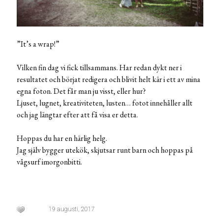
”It’s a wrap!”
Vilken fin dag vi fick tillsammans. Har redan dykt ner i
resultatet och börjat redigera och blivit helt kär i ett av mina
egna foton. Det får man ju visst, eller hur?
Ljuset, lugnet, kreativiteten, lusten… fotot innehåller allt
och jag längtar efter att få visa er detta.
Hoppas du har en härlig helg.
Jag själv bygger utekök, skjutsar runt barn och hoppas på
vågsurf imorgonbitti.
19 augusti, 2017