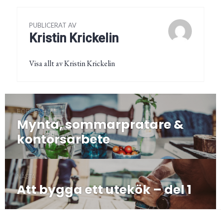
PUBLICERAT AV
Kristin Krickelin
Visa allt av Kristin Krickelin
Inläggsnavigering
FÖREGÅENDE
Mynta, sommarpratare &
Föregående
post:
kontorsarbete
NÄSTA
Att bygga ett utekök – del 1
Nästa
post: