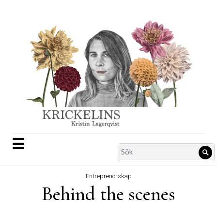
Skip
to
content
☰
Search
Sö
for:
Entreprenörskap
Behind the scenes