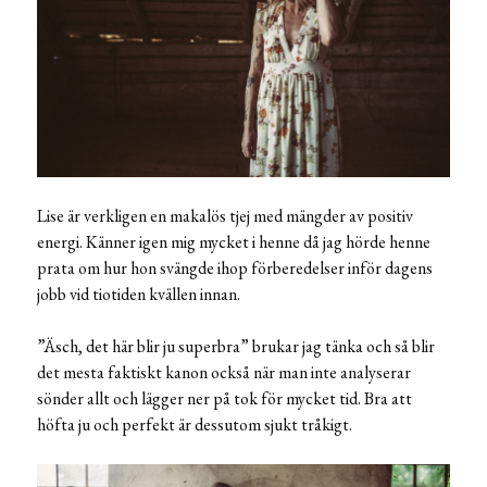
Lise är verkligen en makalös tjej med mängder av positiv
energi. Känner igen mig mycket i henne då jag hörde henne
prata om hur hon svängde ihop förberedelser inför dagens
jobb vid tiotiden kvällen innan.
”Äsch, det här blir ju superbra” brukar jag tänka och så blir
det mesta faktiskt kanon också när man inte analyserar
sönder allt och lägger ner på tok för mycket tid. Bra att
höfta ju och perfekt är dessutom sjukt tråkigt.