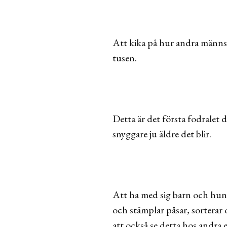
Att kika på hur andra männskor
tusen.
Detta är det första fodralet 
snyggare ju äldre det blir.
Att ha med sig barn och hund 
och stämplar påsar, sorterar 
att också se detta hos andra 