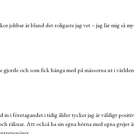
 jobbar är bland det roligaste jag vet – jag lär mig så myc
de gjorde och som fick hänga med på mässorna ut i världen
in i företagandet i tidig ålder tycker jag är väldigt posit
och räknar. Att också ha sin egna hörna med egna grejer är 
entrepenörer.