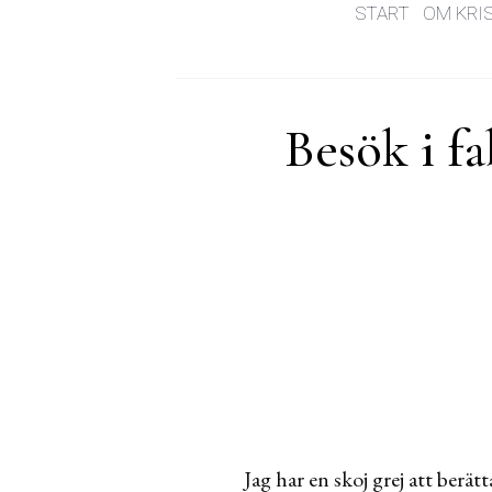
START
OM KRI
Besök i f
Jag har en skoj grej att berät