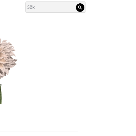
Search
Sök
for: