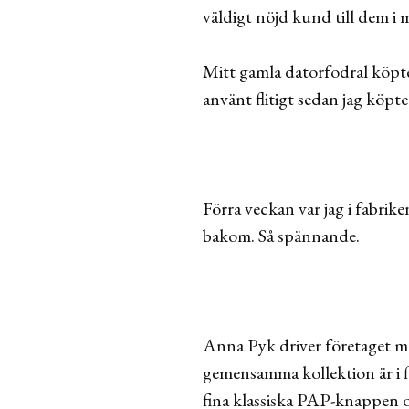
väldigt nöjd kund till dem i 
Mitt gamla datorfodral köpte
använt flitigt sedan jag köp
Förra veckan var jag i fabrike
bakom. Så spännande.
Anna Pyk driver företaget med 
gemensamma kollektion är i filt
fina klassiska PAP-knappen o