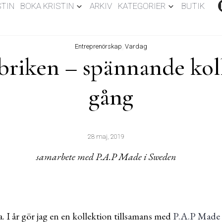
STIN
BOKA KRISTIN
ARKIV
KATEGORIER
BUTIK
Entreprenörskap
,
Vardag
abriken – spännande kol
gång
28 maj, 2019
samarbete med P.A.P Made i Sweden
ta. I år gör jag en en kollektion tillsamans med
P.A.P Made 