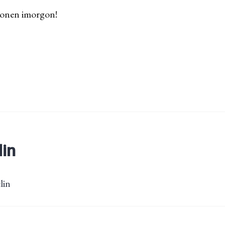
tionen imorgon!
lin
lin