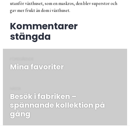
utanför växthuset, som en maskros, den blev superstor och
gav mer frukt än dom i växthuset.
Kommentarer
stängda
Inläggsnavigering
FÖREGÅENDE
Mina favoriter
Föregående
post:
NÄSTA
Besök i fabriken –
Nästa
post:
spännande kollektion på
gång