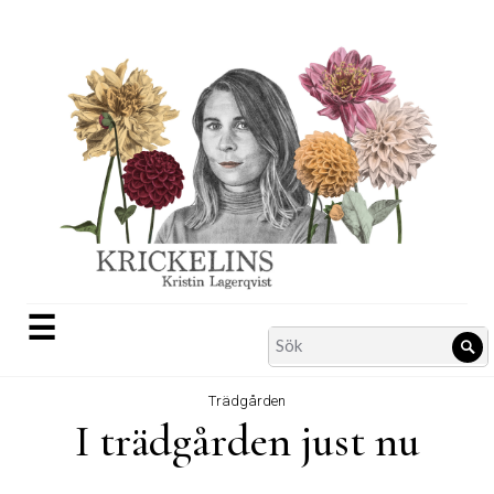
Skip
to
content
☰
Search
Sö
for:
Trädgården
I trädgården just nu