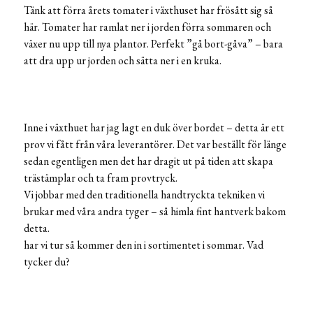
Tänk att förra årets tomater i växthuset har frösått sig så
här. Tomater har ramlat ner i jorden förra sommaren och
växer nu upp till nya plantor. Perfekt ”gå bort-gåva” – bara
att dra upp ur jorden och sätta ner i en kruka.
Inne i växthuet har jag lagt en duk över bordet – detta är ett
prov vi fått från våra leverantörer. Det var beställt för länge
sedan egentligen men det har dragit ut på tiden att skapa
trästämplar och ta fram provtryck.
Vi jobbar med den traditionella handtryckta tekniken vi
brukar med våra andra tyger – så himla fint hantverk bakom
detta.
har vi tur så kommer den in i sortimentet i sommar. Vad
tycker du?