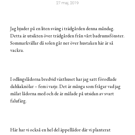
27 maj, 2019
Jag bjuder på en liten sväng i trädgården denna måndag.
Detta är utsikten över trädgården från vårt badrumsfönster.
Sommarkvällar då solen går ner över hustaken här är så
vackra.
I odlingslådorna bredvid växthuset har jag satt förodlade
dahliaknölar – fem i varje. Det är många som frågar vad jag
målat lådorna med och de är målade på utsidan av svart
falufärg.
Här har vi också en hel del äppellådor där vi planterat