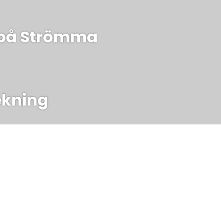
ing
 på Strömma
kning