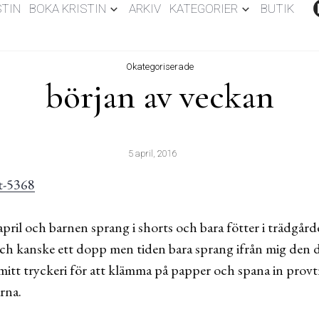
STIN
BOKA KRISTIN
ARKIV
KATEGORIER
BUTIK
Okategoriserade
början av veckan
5 april, 2016
il och barnen sprang i shorts och bara fötter i trädgårde
och kanske ett dopp men tiden bara sprang ifrån mig den 
 mitt tryckeri för att klämma på papper och spana in provtr
rna.