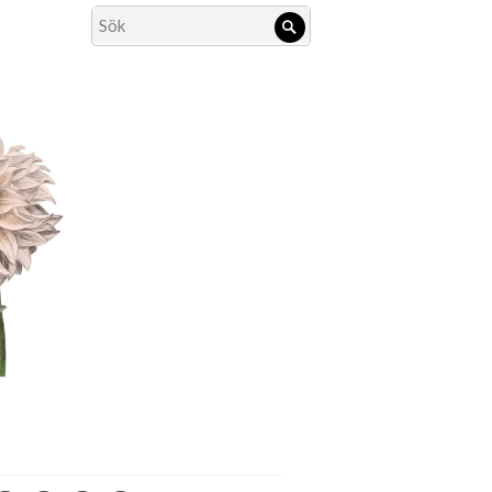
Search
Sök
for: