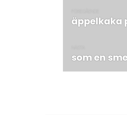
Inläggsnaviger
FÖREGÅENDE
äppelkaka
Föregående
post:
NÄSTA
som en sme
Nästa
post: