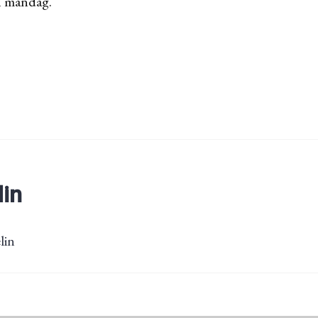
n måndag.
lin
lin