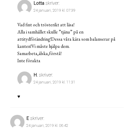
Lotta
skriver:
24 januari, 2019 kl. 07:39
Vad fint och trösterikt att läsa!
Alla i samhället skulle ”tjäna” på en
attitydförändring!Dessa våra kära som balanserar på
kanten!Vi måste hjälpa dem.
Samarbeta,älska,förstå!
Inte förakta
H.
skriver:
24 januari, 2019 kl. 11:31
♥️
E
skriver:
24 januari, 2019 kl. 06:42