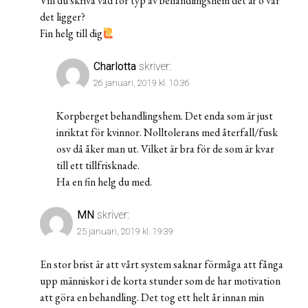
Vill du skriva vad för typ av behandlingshem det är o var
det ligger?
Fin helg till dig
Charlotta
skriver:
26 januari, 2019 kl. 10:36
Korpberget behandlingshem. Det enda som är just
inriktat för kvinnor. Nolltolerans med återfall/fusk
osv då åker man ut. Vilket är bra för de som är kvar
till ett tillfrisknade.
Ha en fin helg du med.
MN
skriver:
25 januari, 2019 kl. 19:39
En stor brist är att vårt system saknar förmåga att fånga
upp människor i de korta stunder som de har motivation
att göra en behandling. Det tog ett helt år innan min