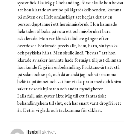
syster fick åka iväg på behandling, först skulle hon bevisa
att hon klarade av att bo på lågtröskelboenden, komma
på möten osv. Helt omänskligt att begära det av en
person djupt inne i ett heroinmissbruk. Hon hamnade
hela tiden tillbaka på ruta ett och missbruket bara
eskalerade. Hon var kliniskt död tre gånger efter
överdoser. Förlorade precis allt, hem, barn, sin fysiska
och psykiska hälsa. Men skulle ändå ”bevisa” att hon
klarade av saker hon inte hade förmåga till just då innan
hon kunde få gå in i en behandling. Fruktansvärt att stå
på sidan och se på, och då är ändå jag och vår mamma
belästa på ämnet och vet hur vi ska prata med och kräva
saker av socialtjänsten och andra myndigheter.
I alla fall, min syster åkte iväg till ett fantastiskt
behandlingshem till slut, och har snart varit drogfri i ett
år. Det är vi glada och tacksamma för såklart.
Ilsebill
skriver: