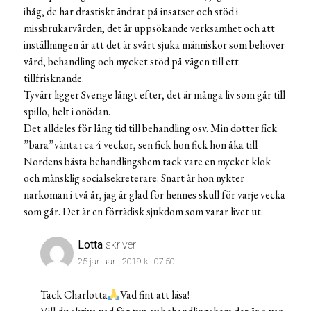
ihåg, de har drastiskt ändrat på insatser och stöd i
missbrukarvården, det är uppsökande verksamhet och att
inställningen är att det är svårt sjuka människor som behöver
vård, behandling och mycket stöd på vägen till ett
tillfrisknande.
Tyvärr ligger Sverige långt efter, det är många liv som går till
spillo, helt i onödan.
Det alldeles för lång tid till behandling osv. Min dotter fick
”bara”vänta i ca 4 veckor, sen fick hon fick hon åka till
Nordens bästa behandlingshem tack vare en mycket klok
och mänsklig socialsekreterare. Snart är hon nykter
narkoman i två år, jag är glad för hennes skull för varje vecka
som går. Det är en förrädisk sjukdom som varar livet ut.
Lotta
skriver:
25 januari, 2019 kl. 07:50
Tack Charlotta
Vad fint att läsa!