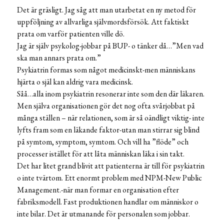
Det är gräsligt. Jag såg att man utarbetat en ny metod för
uppföljning av allvarliga självmordsförsök. Att faktiskt
prata om varför patienten ville dö.
Jag är själv psykolog-jobbar på BUP- o tänker då…”Men vad
ska man annars prata om.”
Psykiatrin formas som något medicinskt-men människans
hjärta o själ kan aldrig vara medicinsk.
Såå…alla inom psykiatrin resonerar inte som den där läkaren.
Men själva organisationen gör det nog ofta svårjobbat på
många ställen – när relationen, som är så oändligt viktig- inte
lyfts fram som en läkande faktor-utan man stirrar sig blind
på symtom, symptom, symtom. Och vill ha ”flöde” och
processer istället för att låta människan läka i sin takt.
Det har litet grand blivit att patienterna är till för psykiatrin
o inte tvärtom. Ett enormt problem med NPM-New Public
Management.-när man formar en organisation efter
fabriksmodell. Fast produktionen handlar om människor o
inte bilar. Det är utmanande för personalen som jobbar.