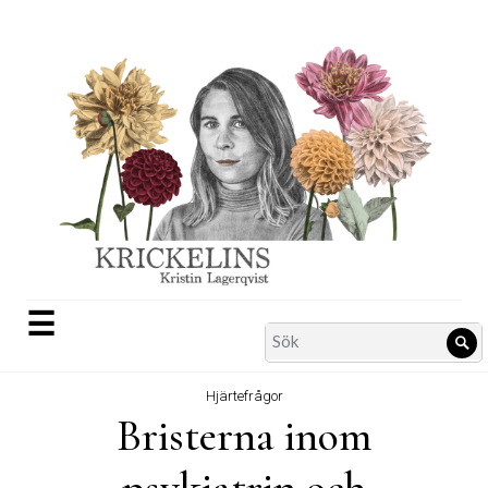
Skip
to
content
☰
Search
Sö
for:
Hjärtefrågor
Bristerna inom