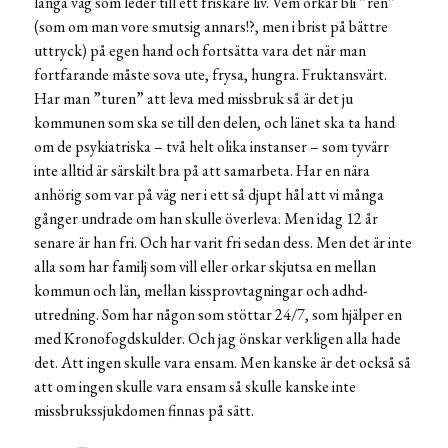
långa väg som leder till ett friskare liv. Vem orkar bli ”ren”
(som om man vore smutsig annars!?, men i brist på bättre
uttryck) på egen hand och fortsätta vara det när man
fortfarande måste sova ute, frysa, hungra. Fruktansvärt.
Har man ”turen” att leva med missbruk så är det ju
kommunen som ska se till den delen, och länet ska ta hand
om de psykiatriska – två helt olika instanser – som tyvärr
inte alltid är särskilt bra på att samarbeta. Har en nära
anhörig som var på väg ner i ett så djupt hål att vi många
gånger undrade om han skulle överleva. Men idag 12 år
senare är han fri. Och har varit fri sedan dess. Men det är inte
alla som har familj som vill eller orkar skjutsa en mellan
kommun och län, mellan kissprovtagningar och adhd-
utredning. Som har någon som stöttar 24/7, som hjälper en
med Kronofogdskulder. Och jag önskar verkligen alla hade
det. Att ingen skulle vara ensam. Men kanske är det också så
att om ingen skulle vara ensam så skulle kanske inte
missbrukssjukdomen finnas på sätt.