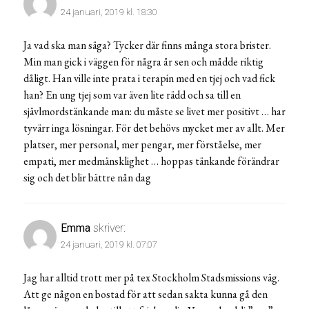
24 januari, 2019 kl. 18:30
Ja vad ska man säga? Tycker där finns många stora brister.
Min man gick i väggen för några år sen och mådde riktig
dåligt. Han ville inte prata i terapin med en tjej och vad fick
han? En ung tjej som var även lite rädd och sa till en
sjävlmordstänkande man: du måste se livet mer positivt … har
tyvärr inga lösningar. För det behövs mycket mer av allt. Mer
platser, mer personal, mer pengar, mer förståelse, mer
empati, mer medmänsklighet … hoppas tänkande förändrar
sig och det blir bättre nån dag
Emma
skriver:
24 januari, 2019 kl. 07:07
Jag har alltid trott mer på tex Stockholm Stadsmissions väg.
Att ge någon en bostad för att sedan sakta kunna gå den