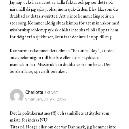
Jag såg också avsnittet av kalla fakta, och jag ser detta på
nära håll då jag själv jobbar inom sjukvården. Blev lika som du
drabbad av detta avsnittet. Att vi inte kommit längre är en
stor sorg. Kommer aldrig sluta kämpa för att människor med
missbruksproblem/psykisk ohälsa inte ska få bli släppta hem
för tidigt från sjukhuset, även fast det inte är upp till mig..
Kan varmt rekommendera filmen ”Beautiful Boy”, att det
inte spelar någon roll hur lite eller stort skyddsnät
människor har. Missbruk kan drabba vem som helst. Den
borde alla se, speciellt politiker.
Charlotta
skriver:
24 januari, 2019 kl. 20:55
Det är politikerna(mest!!!) och samhällets attityder som
måste förändras NU!
Titta på Norge eller om det var Danmark, jag kommer inte