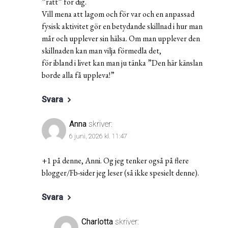
”rätt” för dig.
Vill mena att lagom och för var och en anpassad
fysisk aktivitet gör en betydande skillnad i hur man
mår och upplever sin hälsa. Om man upplever den
skillnaden kan man vilja förmedla det,
för ibland i livet kan man ju tänka ”Den här känslan
borde alla få uppleva!”
Svara
Anna
skriver:
6 juni, 2026 kl. 11:47
+1 på denne, Anni. Og jeg tenker også på flere
blogger/Fb-sider jeg leser (så ikke spesielt denne).
Svara
Charlotta
skriver: