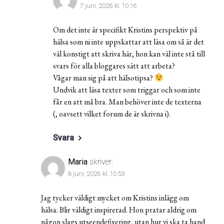
7 juni, 2026 kl. 10:16
Om det inte är specifikt Kristins perspektiv på
hälsa som ni inte uppskattar att läsa om så är det
väl konstigt att skriva här, hon kan väl inte stå till
svars för alla bloggares sätt att arbeta?
Vågar man sig på att hälsotipsa?
Undvik att läsa texter som triggar och som inte
får en att må bra. Man behöver inte de texterna
(, oavsett vilket forum de är skrivna i).
Svara
Maria
skriver:
8 juni, 2026 kl. 10:53
Jag tycker väldigt mycket om Kristins inlägg om
hälsa. Blir väldigt inspirerad. Hon pratar aldrig om
någon slags utseendefixering, utan hur vi ska ta hand