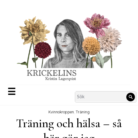
Skip
to
content
☰
Search
Sö
for:
Kvinnokroppen
,
Träning
Träning och hälsa – så