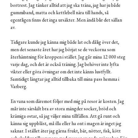
bortrest. Jag tänker alltid att jag ska träna, jag har ju både
gummiband, matta och kettlebell nära till hands, så
egentligen finns det inga ursäkter. Men ändå blir det sällan
av.
Tidigare kunde jag känna mig både lat och dålig över det,
men det senaste året har jag börjat se de veckorna som
återhämtning för kroppen i stället. Jag går mina 12 000 steg
varje dag, och det är också träning. Jag behöver inte lyfta
vikter eller göra övningar om det inte känns lustfyllt.
Samtidigt längtar jag alltid tillbaka till mina pass hemma i
Varberg.
En vana som däremot följer med mig på resor är kosten. Jag
mår inte särskilt bra av stora mängder socker, bröd och
krämiga ostar, så jag väljer mina tillfällen. Att gå runt och
känna sig uppblåst, må illa eller ha ont i magen är inget jag
saknar. I stället äter jag gärna frukt, bär, nötter, fisk, kött