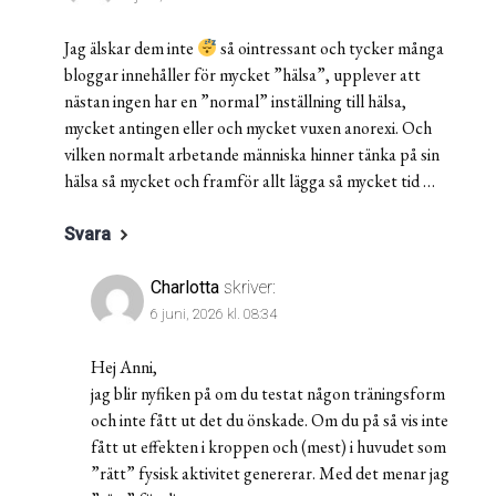
Jag älskar dem inte
så ointressant och tycker många
bloggar innehåller för mycket ”hälsa”, upplever att
nästan ingen har en ”normal” inställning till hälsa,
mycket antingen eller och mycket vuxen anorexi. Och
vilken normalt arbetande människa hinner tänka på sin
hälsa så mycket och framför allt lägga så mycket tid …
Svara
Charlotta
skriver:
6 juni, 2026 kl. 08:34
Hej Anni,
jag blir nyfiken på om du testat någon träningsform
och inte fått ut det du önskade. Om du på så vis inte
fått ut effekten i kroppen och (mest) i huvudet som
”rätt” fysisk aktivitet genererar. Med det menar jag