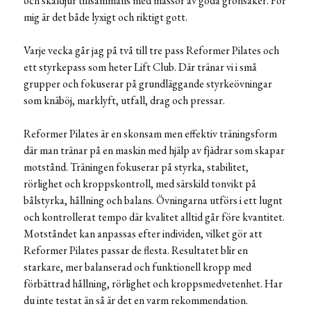
och skaldjur tillsammans med massor av goda grönsaker. För
mig är det både lyxigt och riktigt gott.
Varje vecka går jag på två till tre pass Reformer Pilates och
ett styrkepass som heter Lift Club. Där tränar vi i små
grupper och fokuserar på grundläggande styrkeövningar
som knäböj, marklyft, utfall, drag och pressar.
Reformer Pilates är en skonsam men effektiv träningsform
där man tränar på en maskin med hjälp av fjädrar som skapar
motstånd. Träningen fokuserar på styrka, stabilitet,
rörlighet och kroppskontroll, med särskild tonvikt på
bålstyrka, hållning och balans. Övningarna utförs i ett lugnt
och kontrollerat tempo där kvalitet alltid går före kvantitet.
Motståndet kan anpassas efter individen, vilket gör att
Reformer Pilates passar de flesta. Resultatet blir en
starkare, mer balanserad och funktionell kropp med
förbättrad hållning, rörlighet och kroppsmedvetenhet. Har
du inte testat än så är det en varm rekommendation.