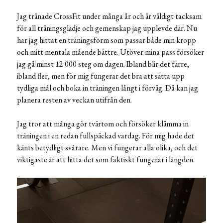
Jag tränade CrossFit under många år och är väldigt tacksam
för all träningsglädje och gemenskap jag upplevde där. Nu
har jag hittat en träningsform som passar både min kropp
och mitt mentala mående bättre. Utöver mina pass försöker
jag gå minst 12 000 steg om dagen. Ibland blir det färre,
ibland fler, men för mig fungerar det bra att sätta upp
tydliga mål och boka in träningen långt i förväg. Då kan jag
planera resten av veckan utifrån den.
Jag tror att många gör tvärtom och försöker klämma in
träningen i en redan fullspäckad vardag. För mig hade det
känts betydligt svårare. Men vi fungerar alla olika, och det
viktigaste är att hitta det som faktiskt fungerar i längden.