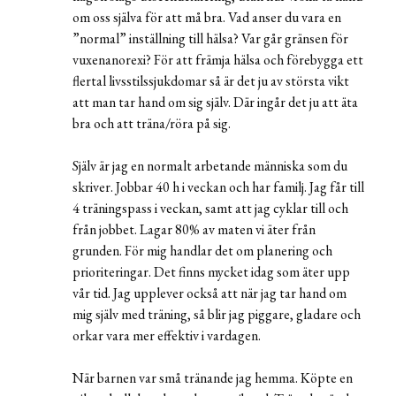
om oss själva för att må bra. Vad anser du vara en
”normal” inställning till hälsa? Var går gränsen för
vuxenanorexi? För att främja hälsa och förebygga ett
flertal livsstilssjukdomar så är det ju av största vikt
att man tar hand om sig själv. Där ingår det ju att äta
bra och att träna/röra på sig.
Själv är jag en normalt arbetande människa som du
skriver. Jobbar 40 h i veckan och har familj. Jag får till
4 träningspass i veckan, samt att jag cyklar till och
från jobbet. Lagar 80% av maten vi äter från
grunden. För mig handlar det om planering och
prioriteringar. Det finns mycket idag som äter upp
vår tid. Jag upplever också att när jag tar hand om
mig själv med träning, så blir jag piggare, gladare och
orkar vara mer effektiv i vardagen.
När barnen var små tränande jag hemma. Köpte en