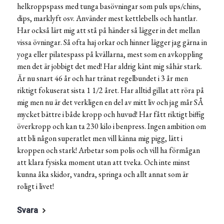
helkroppspass med tunga basövningar som puls ups/chins,
dips, marklyft osv. Använder mest kettlebells och hantlar.
Har också lärt mig att stå på händer så lägger in det mellan
vissa övningar. Så ofta haj orkar och hinner lägger jag gärna in
yoga eller pilatespass på kvällarna, mest som en avkoppling
men det är jobbigt det med! Har aldrig känt mig såhär stark.
Är nu snart 46 år och har tränat regelbundet i 3 år men
riktigt fokuserat sista 1 1/2 året. Har alltid gillat att röra på
mig men nu är det verkligen en del av mitt liv och jag mår SÅ
mycket bättre i både kropp och huvud! Har fått riktigt biffig
överkropp och kan ta 230 kilo i benpress. Ingen ambition om
att bli någon superatlet men vill känna mig pigg, lätt i
kroppen och stark! Arbetar som polis och vill ha förmågan
att klara fysiska moment utan att tveka. Och inte minst
kunna åka skidor, vandra, springa och allt annat som är
roligt i livet!
Svara