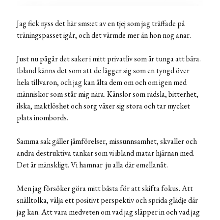
Jag fick nyss det här sms:et av en tjej som jag träffade på
träningspasset igår, och det värmde mer än hon nog anar.
Just nu pågår det saker i mitt privatliv som är tunga att bära.
Ibland känns det som att de lägger sig som en tyngd över
hela tillvaron, och jag kan älta dem om och om igen med
människor som står mig nära. Känslor som rädsla, bitterhet,
ilska, maktlöshet och sorg växer sig stora och tar mycket
plats inombords.
Samma sak gäller jämförelser, missunnsamhet, skvaller och
andra destruktiva tankar som vi ibland matar hjärnan med.
Det är mänskligt. Vi hamnar ju alla där emellanåt.
Men jag försöker göra mitt bästa för att skifta fokus. Att
snälltolka, välja ett positivt perspektiv och sprida glädje där
jag kan. Att vara medveten om vad jag släpper in och vad jag