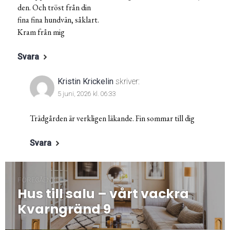
den. Och tröst från din
fina fina hundvän, såklart.
Kram från mig
Svara
Kristin Krickelin
skriver:
5 juni, 2026 kl. 06:33
Trädgården är verkligen läkande. Fin sommar till dig
Svara
Inläggsnavigering
FÖREGÅENDE
Hus till salu – vårt vackra
Föregående
post:
Kvarngränd 9